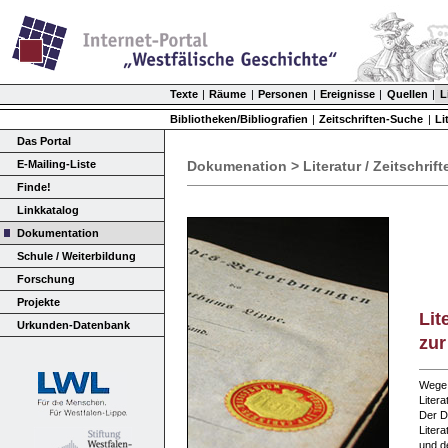
Texte
|
Räume
|
Personen
|
Ereignisse
|
Quellen
|
L
Bibliotheken/Bibliografien
|
Zeitschriften-Suche
|
Li
Das Portal
E-Mailing-Liste
Dokumenation > Literatur / Zeitschrift
Finde!
Linkkatalog
Dokumentation
Schule / Weiterbildung
Forschung
Projekte
Lit
Urkunden-Datenbank
zur
Wege z
Liter
Der Da
Liter
und d