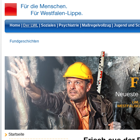
Home
|
Der LWL
|
Soziales
|
Psychiatrie
|
Maßregelvollzug
|
Jugend und S
Fundgeschichten
Neueste
LWL
WESTFÄLISC
Startseite