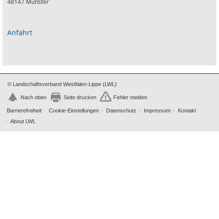
48147 Münster
Anfahrt
© Landschaftsverband Westfalen-Lippe (LWL)
Nach oben
Seite drucken
Fehler melden
Barrierefreiheit
Cookie-Einstellungen
Datenschutz
Impressum
Kontakt
About LWL