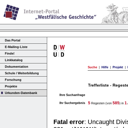
Das Portal
E-Mailing-Liste
Finde!
Linkkatalog
Dokumentation
Suche
|
Hilfe
|
Projekt
|
Schule / Weiterbildung
Forschung
Trefferliste - Regest
Projekte
Urkunden-Datenbank
Ihre Suchanfrage
5
585
1
Ihr Suchergebnis
Regesten (von
) in
Fatal error
: Uncaught Divi