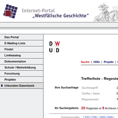
Das Portal
E-Mailing-Liste
Finde!
Linkkatalog
Dokumentation
Suche
|
Hilfe
|
Projekt
|
Schule / Weiterbildung
Forschung
Trefferliste - Regest
Projekte
Urkunden-Datenbank
Ihre Suchanfrage
Suchbegriff
1
Treffer / Seite
5
Regestenart
T
20
9
Ihr Suchergebnis
Regesten in
Archiven 
Zeitintervall/e
1750-1799
|
1800-1849
|