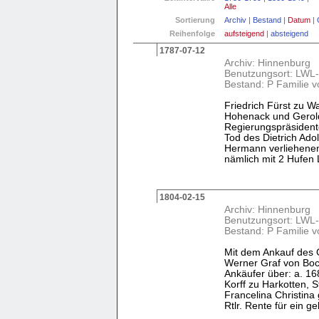
Alle
Sortierung
Archiv
|
Bestand
|
Datum
|
Reihenfolge
aufsteigend
|
absteigend
1787-07-12
Archiv: Hinnenburg
Benutzungsort: LWL-
Bestand: P Familie v
Friedrich Fürst zu W
Hohenack und Gerol
Regierungspräsident
Tod des Dietrich Ad
Hermann verliehenen
nämlich mit 2 Hufen La
1804-02-15
Archiv: Hinnenburg
Benutzungsort: LWL-
Bestand: P Familie v
Mit dem Ankauf des 
Werner Graf von Boc
Ankäufer über: a. 16
Korff zu Harkotten, 
Francelina Christin
Rtlr. Rente für ein gel