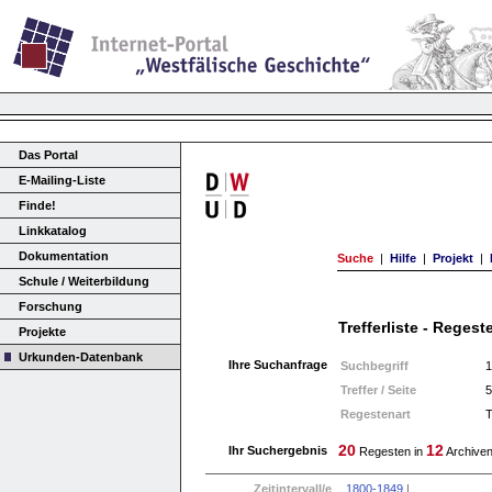
Das Portal
E-Mailing-Liste
Finde!
Linkkatalog
Dokumentation
Suche
|
Hilfe
|
Projekt
|
Schule / Weiterbildung
Forschung
Trefferliste - Regest
Projekte
Urkunden-Datenbank
Ihre Suchanfrage
Suchbegriff
1
Treffer / Seite
5
Regestenart
T
20
12
Ihr Suchergebnis
Regesten in
Archiven
Zeitintervall/e
1800-1849
|