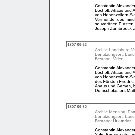
Constantin Alexande
Bocholt, Ahaus und A
von Hohenzollern-Sig
Vormünder des minde
souveränen Fürsten 
Joseph Zumbroock zu
1807-06-22
Archiv: Landsberg-V
Benutzungsort: Land
Bestand: Velen
Constantin Alexande
Bocholt, Ahaus und A
von Hohenzollern-Si
des Fürsten Friedric
Ahaus und Gemen, b
Domscholasters Matthi
1807-06-30
Archiv: Mensing, Fam
Benutzungsort: Land
Bestand: Urkunden
Constantin Alexander
Salm-Kyrburg etc. un