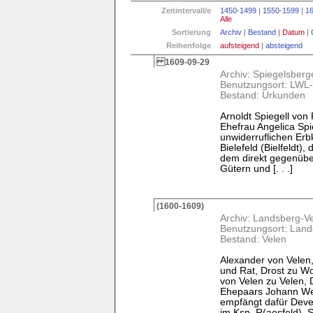
Zeitintervall/e
1450-1499
|
1550-1599
|
1
Alle
Sortierung
Archiv
|
Bestand
|
Datum
|
Reihenfolge
aufsteigend
|
absteigend
1609-09-29
Archiv: Spiegelsberg
Benutzungsort: LWL-
Bestand: Urkunden
Arnoldt Spiegell von
Ehefrau Angeli­ca Sp
unwiderruflichen Erbk
Bielefeld (Bielfeldt
dem direkt ge­genübe
Gütern und [. . .]
(1600-1609)
Archiv: Landsberg-V
Benutzungsort: Land
Bestand: Velen
Alexander von Velen, 
und Rat, Drost zu W
von Velen zu Velen, 
Ehepaars Johann Wel
empfängt dafür Deve
im Ksp. R(aesfeld). S