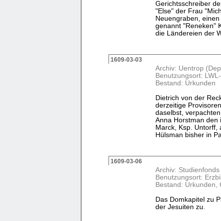
Gerichtsschreiber de
"Else" der Frau "Mic
Neuengraben, einen 
genannt "Reneken" K
die Ländereien der Wit
1609-03-03
Archiv: Uentrop (Dep
Benutzungsort: LWL-
Bestand: Urkunden
Dietrich von der Rec
derzeitige Provisore
daselbst, verpachten
Anna Horstman den in
Marck, Ksp. Untorff,
Hülsman bisher in Pac
1609-03-06
Archiv: Studienfonds
Benutzungsort: Erzb
Bestand: Urkunden, 
Das Domkapitel zu P
der Jesuiten zu.