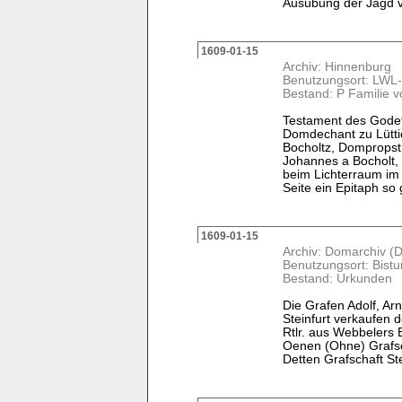
Ausübung der Jagd vo
1609-01-15
Archiv: Hinnenburg
Benutzungsort: LWL-
Bestand: P Familie v
Testament des Godef
Domdechant zu Lüttic
Bocholtz, Dompropst
Johannes a Bocholt, 
beim Lichterraum im 
Seite ein Epitaph so g
1609-01-15
Archiv: Domarchiv (D
Benutzungsort: Bist
Bestand: Urkunden
Die Grafen Adolf, Ar
Steinfurt verkaufen 
Rtlr. aus Webbelers 
Oenen (Ohne) Grafsc
Detten Grafschaft Ste