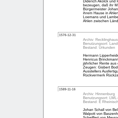
Diderich Akolck und 
bezeugen, daß ihr Mi
Bürgermeister Johann
ihrem Hause in Ahle
Loemans und Lamber
Ahlen zwischen Lände
1576-12-31
Archiv: Recklinghaus
Benutzungsort: Land
Bestand: Urkunden
Hermann Lipperheide
Henricus Brinckmann,
jährlicher Rente aus
Zeugen: Gisbert Bode
Ausstellers Ausferti
Rückvermerk Rückzahl
1589-11-16
Archiv: Hinnenburg
Benutzungsort: LWL-
Bestand: E Rheinisc
Johan Schall von Bell
Walpott von Baszenh
Scheiffert von Meyr