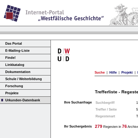
Das Portal
E-Mailing-Liste
Finde!
Linkkatalog
Dokumentation
Suche
|
Hilfe
|
Projekt
|
Schule / Weiterbildung
Forschung
Trefferliste - Regest
Projekte
Urkunden-Datenbank
Ihre Suchanfrage
Suchbegriff
1
Treffer / Seite
5
Regestenart
T
279
76
Ihr Suchergebnis
Regesten in
Archiv