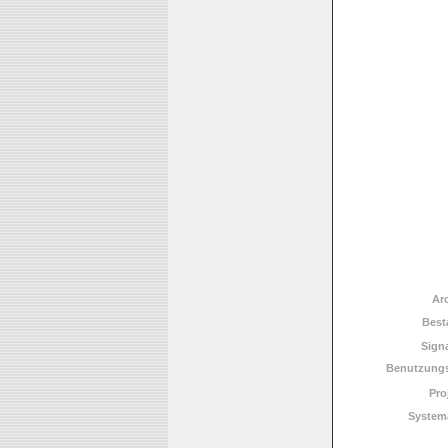
Ar
Best
Sign
Benutzungs
Pro
System