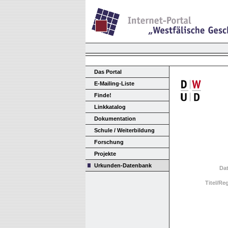
Das Portal
E-Mailing-Liste
Finde!
Linkkatalog
Dokumentation
Schule / Weiterbildung
Forschung
Projekte
Urkunden-Datenbank
Da
Titel/Re