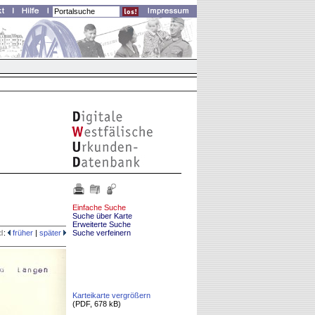
Einfache Suche
Suche über Karte
Erweiterte Suche
d
:
früher
|
später
Suche verfeinern
Karteikarte vergrößern
(PDF, 678 kB)