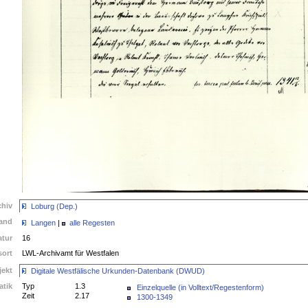
chiv
Loburg (Dep.)
and
Langen
|
alle Regesten
atur
16
ort
LWL-Archivamt für Westfalen
jekt
Digitale Westfälische Urkunden-Datenbank (DWUD)
atik
Typ
1.3
Einzelquelle (in Volltext/Regestenform)
Zeit
2.17
1300-1349