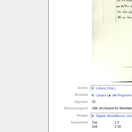
Archiv
Loburg (Dep.)
Bestand
Langen
|
alle Regesten
Signatur
22
Benutzungsort
LWL-Archivamt für Westfale
Projekt
Digitale Westfälische 
Systematik
Typ
1.3
Zeit
2.18