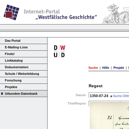
Das Portal
E-Mailing-Liste
Finde!
Linkkatalog
Dokumentation
Suche
|
Hilfe
|
Projekt
|
Schule / Weiterbildung
Forschung
Regest
Projekte
Urkunden-Datenbank
Datum
1350-07-24
Suche DW
Titel/Regest