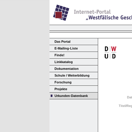
Das Portal
E-Mailing-Liste
Finde!
Linkkatalog
Dokumentation
Schule / Weiterbildung
Forschung
Projekte
Urkunden-Datenbank
Da
Titel/Re