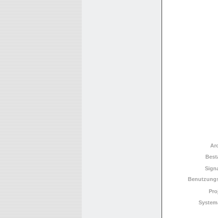
Ar
Best
Sign
Benutzungs
Pro
System