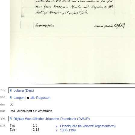
chiv
Loburg (Dep.)
and
Langen
|
alle Regesten
atur
36
ort
LWL-Archivamt für Westfalen
jekt
Digitale Westfälische Urkunden-Datenbank (DWUD)
atik
Typ
1.3
Einzelquelle (in Volltext/Regestenform)
Zeit
2.18
1350-1399