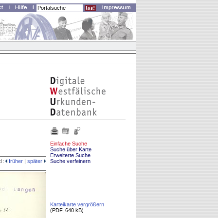
Einfache Suche
Suche über Karte
Erweiterte Suche
d
:
früher
|
später
Suche verfeinern
Karteikarte vergrößern
(PDF, 640 kB)