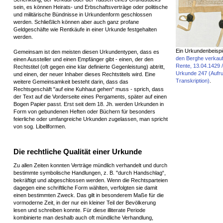
sein, es können Heirats- und Erbschaftsverträge oder politische
und militärische Bündnisse in Urkundenform geschlossen
werden. Schließlich können aber auch ganz profane
Geldgeschäfte wie Rentkäufe in einer Urkunde festgehalten
werden.
Ein Urkundenbeispi
Gemeinsam ist den meisten diesen Urkundentypen, dass es
den Berghe verkauft
einen Aussteller und einen Empfänger gibt - einen, der den
Rente, 13.04.1429 /
Rechtstitel (oft gegen eine klar definierte Gegenleistung) abtritt,
Urkunde 247 (Aufru
und einen, der neuer Inhaber dieses Rechtstitels wird. Eine
Transkription)
.
weitere Gemeinsamkeit besteht darin, dass das
Rechtsgeschäft "auf eine Kuhhaut gehen“ muss - sprich, dass
der Text auf die Vorderseite eines Pergaments, später auf einen
Bogen Papier passt. Erst seit dem 18. Jh. werden Urkunden in
Form von gebundenen Heften oder Büchern für besonders
feierliche oder umfangreiche Urkunden zugelassen, man spricht
von sog. Libellformen.
Die rechtliche Qualität einer Urkunde
Zu allen Zeiten konnten Verträge mündlich verhandelt und durch
bestimmte symbolische Handlungen, z. B. "durch Handschlag“,
bekräftigt und abgeschlossen werden. Wenn die Rechtsparteien
dagegen eine schriftliche Form wählten, verfolgten sie damit
einen bestimmten Zweck. Das gilt in besonderem Maße für die
vormoderne Zeit, in der nur ein kleiner Teil der Bevölkerung
lesen und schreiben konnte. Für diese illiterate Periode
kombinierte man deshalb auch oft mündliche Verhandlung,