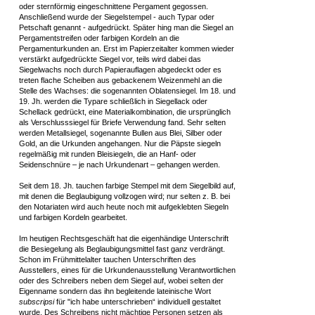
oder sternförmig eingeschnittene Pergament gegossen.
Anschließend wurde der Siegelstempel - auch Typar oder
Petschaft genannt - aufgedrückt. Später hing man die Siegel an
Pergamentstreifen oder farbigen Kordeln an die
Pergamenturkunden an. Erst im Papierzeitalter kommen wieder
verstärkt aufgedrückte Siegel vor, teils wird dabei das
Siegelwachs noch durch Papierauflagen abgedeckt oder es
treten flache Scheiben aus gebackenem Weizenmehl an die
Stelle des Wachses: die sogenannten Oblatensiegel. Im 18. und
19. Jh. werden die Typare schließlich in Siegellack oder
Schellack gedrückt, eine Materialkombination, die ursprünglich
als Verschlusssiegel für Briefe Verwendung fand. Sehr selten
werden Metallsiegel, sogenannte Bullen aus Blei, Silber oder
Gold, an die Urkunden angehangen. Nur die Päpste siegeln
regelmäßig mit runden Bleisiegeln, die an Hanf- oder
Seidenschnüre – je nach Urkundenart – gehangen werden.
Seit dem 18. Jh. tauchen farbige Stempel mit dem Siegelbild auf,
mit denen die Beglaubigung vollzogen wird; nur selten z. B. bei
den Notariaten wird auch heute noch mit aufgeklebten Siegeln
und farbigen Kordeln gearbeitet.
Im heutigen Rechtsgeschäft hat die eigenhändige Unterschrift
die Besiegelung als Beglaubigungsmittel fast ganz verdrängt.
Schon im Frühmittelalter tauchen Unterschriften des
Ausstellers, eines für die Urkundenausstellung Verantwortlichen
oder des Schreibers neben dem Siegel auf, wobei selten der
Eigenname sondern das ihn begleitende lateinische Wort
subscripsi
für "ich habe unterschrieben“ individuell gestaltet
wurde. Des Schreibens nicht mächtige Personen setzen als