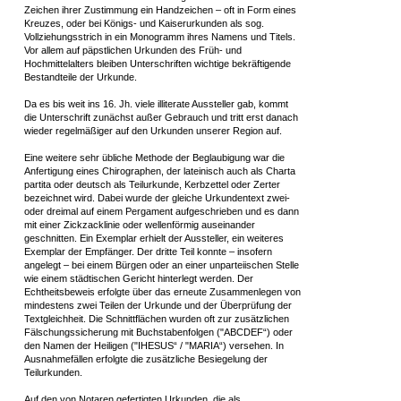
Zeichen ihrer Zustimmung ein Handzeichen – oft in Form eines
Kreuzes, oder bei Königs- und Kaiserurkunden als sog.
Vollziehungsstrich in ein Monogramm ihres Namens und Titels.
Vor allem auf päpstlichen Urkunden des Früh- und
Hochmittelalters bleiben Unterschriften wichtige bekräftigende
Bestandteile der Urkunde.
Da es bis weit ins 16. Jh. viele illiterate Aussteller gab, kommt
die Unterschrift zunächst außer Gebrauch und tritt erst danach
wieder regelmäßiger auf den Urkunden unserer Region auf.
Eine weitere sehr übliche Methode der Beglaubigung war die
Anfertigung eines Chirographen, der lateinisch auch als Charta
partita oder deutsch als Teilurkunde, Kerbzettel oder Zerter
bezeichnet wird. Dabei wurde der gleiche Urkundentext zwei-
oder dreimal auf einem Pergament aufgeschrieben und es dann
mit einer Zickzacklinie oder wellenförmig auseinander
geschnitten. Ein Exemplar erhielt der Aussteller, ein weiteres
Exemplar der Empfänger. Der dritte Teil konnte – insofern
angelegt – bei einem Bürgen oder an einer unparteiischen Stelle
wie einem städtischen Gericht hinterlegt werden. Der
Echtheitsbeweis erfolgte über das erneute Zusammenlegen von
mindestens zwei Teilen der Urkunde und der Überprüfung der
Textgleichheit. Die Schnittflächen wurden oft zur zusätzlichen
Fälschungssicherung mit Buchstabenfolgen ("ABCDEF“) oder
den Namen der Heiligen ("IHESUS“ / "MARIA“) versehen. In
Ausnahmefällen erfolgte die zusätzliche Besiegelung der
Teilurkunden.
Auf den von Notaren gefertigten Urkunden, die als