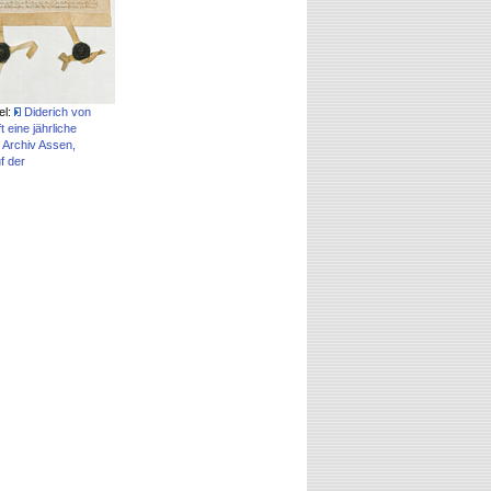
el:
Diderich von
 eine jährliche
 Archiv Assen,
f der