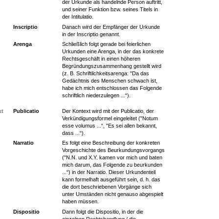
der Urkunde als handelnde Person auftritt,
und seiner Funktion bzw. seines Titels in
der Intitulatio.
Inscriptio
Danach wird der Empfänger der Urkunde
in der Inscriptio genannt.
Arenga
Schließlich folgt gerade bei feierlichen
Urkunden eine Arenga, in der das konkrete
Rechtsgeschäft in einen höheren
Begründungszusammenhang gestellt wird
(z. B. Schriftlichkeitsarenga: "Da das
Gedächtnis des Menschen schwach ist,
habe ich mich entschlossen das Folgende
schriftlich niederzulegen ...“).
xt
Publicatio
Der Kontext wird mit der Publicatio, der
Verkündigungsformel eingeleitet ("Notum
esse volumus ...“, "Es sei allen bekannt,
dass ...“).
Narratio
Es folgt eine Beschreibung der konkreten
Vorgeschichte des Beurkundungsvorgangs
("N.N. und X.Y. kamen vor mich und baten
mich darum, das Folgende zu beurkunden
...“) in der Narratio. Dieser Urkundenteil
kann formelhaft ausgeführt sein, d. h. das
die dort beschriebenen Vorgänge sich
unter Umständen nicht genauso abgespielt
haben müssen.
Dispositio
Dann folgt die Dispositio, in der die
einzelnen Rechtshandlung / die