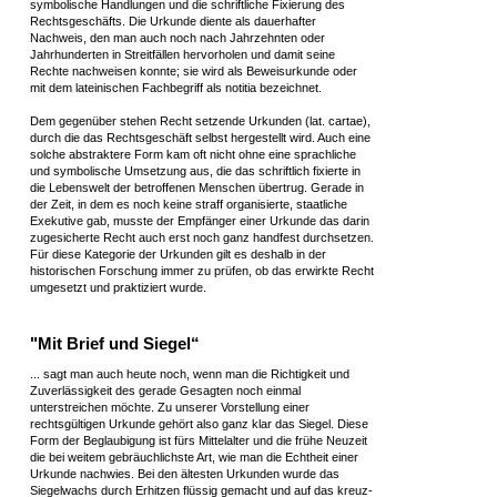
symbolische Handlungen und die schriftliche Fixierung des
Rechtsgeschäfts. Die Urkunde diente als dauerhafter
Nachweis, den man auch noch nach Jahrzehnten oder
Jahrhunderten in Streitfällen hervorholen und damit seine
Rechte nachweisen konnte; sie wird als Beweisurkunde oder
mit dem lateinischen Fachbegriff als notitia bezeichnet.
Dem gegenüber stehen Recht setzende Urkunden (lat. cartae),
durch die das Rechtsgeschäft selbst hergestellt wird. Auch eine
solche abstraktere Form kam oft nicht ohne eine sprachliche
und symbolische Umsetzung aus, die das schriftlich fixierte in
die Lebenswelt der betroffenen Menschen übertrug. Gerade in
der Zeit, in dem es noch keine straff organisierte, staatliche
Exekutive gab, musste der Empfänger einer Urkunde das darin
zugesicherte Recht auch erst noch ganz handfest durchsetzen.
Für diese Kategorie der Urkunden gilt es deshalb in der
historischen Forschung immer zu prüfen, ob das erwirkte Recht
umgesetzt und praktiziert wurde.
"Mit Brief und Siegel“
... sagt man auch heute noch, wenn man die Richtigkeit und
Zuverlässigkeit des gerade Gesagten noch einmal
unterstreichen möchte. Zu unserer Vorstellung einer
rechtsgültigen Urkunde gehört also ganz klar das Siegel. Diese
Form der Beglaubigung ist fürs Mittelalter und die frühe Neuzeit
die bei weitem gebräuchlichste Art, wie man die Echtheit einer
Urkunde nachwies. Bei den ältesten Urkunden wurde das
Siegelwachs durch Erhitzen flüssig gemacht und auf das kreuz-