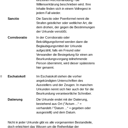
Willenserklärung beschrieben wird. Ihre
Inhalte finden sich in einem Vollregest in
jedem Fall wieder.
Sanctio
Die Sanctio oder Poenformel nennt die
Strafen geistlicher oder weltlicher Art, die
dem drohen, der gegen die Bestimmungen
der Urkunde verstößt.
Corroboratio
In der Corroboratio oder
Bekräftigungsformel werden dann die
Beglaubigungsmittel der Urkunde
aufgezählt; falls ein Freund oder
Verwandter die Besiegelung für einen am
Beurkundungsvorgang teilnehmende
Person übernimmt, wird dieser spätestens
hier genannt.
ll
Eschatokoll
Im Eschatokoll stehen die vorher
angekündigten Unterschriften des
Ausstellers und der Zeugen. In manchen
Urkunden nennt sich hier auch der für die
Beurkundung verantwortliche Schreiber.
Datierung
Die Urkunde endet mit der Datierung,
bestehend aus Ort ("Actum ...“ =
verhandelt / "Datum ...“ = gegeben oder
ausgestellt) und dem Datum.
Nicht in jeder Urkunde gibt es alle vorgenannten Bestandteile,
doch erleichtert das Wissen um die Reihenfolge der