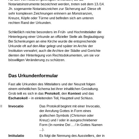
Notariatsinstrumente bezeichnet werden, treten seit dem 13./14.
Jh. sogenannte Notariatszeichen zur Sicherung auf. Diese oft
sehr komplexen Zeichnungen erinnern an Monstranzen,
Kreuze, Köpfe oder Türme und befinden sich am unteren
rechten Rand der Urkunden.
Schließlich reichte besonders im Früh- und Hochmittelalter die
Hinterlegung einer Urkunde an offizieller Stelle als Beglaubigung:
Bei Schenkungen an eine Kirche wurde die entsprechende
Urkunde oft auf den Altar gelegt und später im Archiv der
Institution verwahrt; auch die Archive der Städte und Gerichte
dienten der Hinterlegung von Rechtsdokumenten, um sie vor
böswilligen Veränderung zu schützen.
Das Urkundenformular
Fast alle Urkunden des Mittelalters und der Neuzeit folgen
einem einheitlichen Schema bei ihrer inhaltlichen Gestaltung.
Grob teilt es sich in das
Protokoll
, den
Kontext
und das
Eschatokoll
– in einleitenden Teil, Hauptteil und Schluss.
ll
Invocatio
Das Protokoll beginnt mit einer Invocatio,
der Anrufung Gottes in Form eines
grafischen Symbols (Chrismon oder
Kreuz) und / oder in ausgeschriebener
Form (In nomine Dei ... / In Gottes Namen
...).
Intitulatio
Es folgt die Nennung des Ausstellers, der in