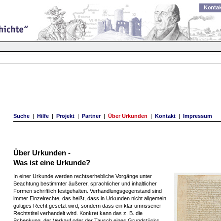
Suche
|
Hilfe
|
Projekt
|
Partner
|
Über Urkunden
|
Kontakt
|
Impressum
Über Urkunden -
Was ist eine Urkunde?
In einer Urkunde werden rechtserhebliche Vorgänge unter
Beachtung bestimmter äußerer, sprachlicher und inhaltlicher
Formen schriftlich festgehalten. Verhandlungsgegenstand sind
immer Einzelrechte, das heißt, dass in Urkunden nicht allgemein
gültiges Recht gesetzt wird, sondern dass ein klar umrissener
Rechtstitel verhandelt wird. Konkret kann das z. B. die
Schenkung, der Verkauf oder der Tausch eines Grundstücks