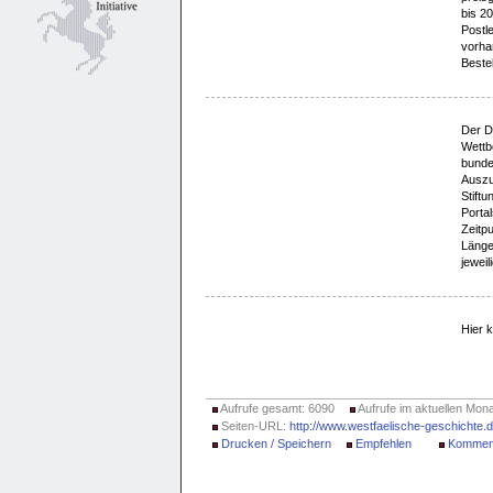
bis 20
Postle
vorha
Beste
Der D
Wettb
bunde
Auszu
Stiftu
Portal
Zeitpu
Länge
jeweil
Hier 
Aufrufe gesamt: 6090
Aufrufe im aktuellen Mona
Seiten-URL:
http://www.westfaelische-geschichte
Drucken / Speichern
Empfehlen
Kommen