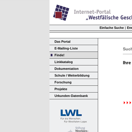
Einfache Suche
|
Er
Das Portal
E-Mailing-Liste
Such
Finde!
Linkkatalog
Ihre
Dokumentation
Schule / Weiterbildung
Forschung
Projekte
Urkunden-Datenbank