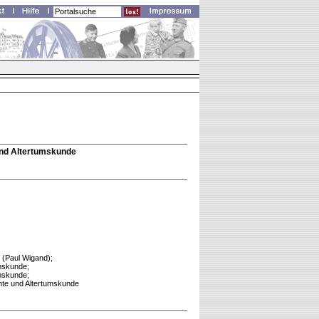
 und Altertumskunde
 (Paul Wigand);
umskunde;
umskunde;
ichte und Altertumskunde