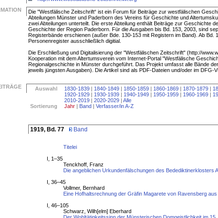
RMATION
Die "Westfälische Zeitschrift“ ist ein Forum für Beiträge zur westfälischen Geschi
Abteilungen Münster und Paderborn des Vereins für Geschichte und Altertumsku
zwei Abteilungen unterteilt. Die erste Abteilung enthält Beiträge zur Geschichte d
Geschichte der Region Paderborn. Für die Ausgaben bis Bd. 153, 2003, sind sepa
Registerbände erschienen (außer Bde. 130-153 mit Registern im Band). Ab Bd. 1
Personenregister ausschließlich digitial.
Die Erschließung und Digitalisierung der "Westfälischen Zeitschrift" (http://www.wes
Kooperation mit dem Altertumsverein vom Internet-Portal "Westfälische Geschicht
Regionalgeschichte in Münster durchgeführt. Das Projekt umfasst alle Bände der 
jeweils jüngsten Ausgaben). Die Artikel sind als PDF-Dateien und/oder im DFG-Vi
EITRÄGE
Auswahl
1830-1839
|
1840-1849
|
1850-1859
|
1860-1869
|
1870-1879
|
1
1920-1929
|
1930-1939
|
1940-1949
|
1950-1959
|
1960-1969
|
1
2010-2019
|
2020-2029
|
Alle
Sortierung
Jahr
|
Band
|
Verfasser/in A-Z
1919, Bd. 77
Band
Titelei
I, 1–35
Tenckhoff, Franz
Die angeblichen Urkundenfälschungen des Bedediktinerklosters A
I, 36–45
Vollmer, Bernhard
Eine Hofhaltsrechnung der Gräfin Magarete von Ravensberg aus
I, 46–105
Schwarz, Wilh[elm] Eberhard
Der Wohltätigkeitssinn der Münsterischen Domgeistlichkeit im 15.