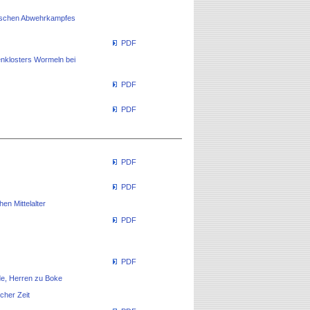
nischen Abwehrkampfes
PDF
enklosters Wormeln bei
PDF
PDF
PDF
PDF
en Mittelalter
PDF
PDF
e, Herren zu Boke
cher Zeit