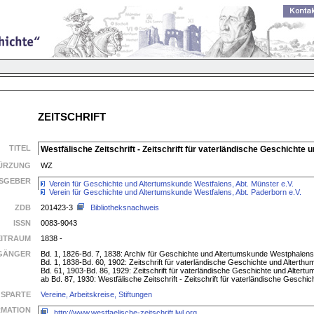
ZEITSCHRIFT
TITEL
Westfälische Zeitschrift - Zeitschrift für vaterländische Geschichte
ÜRZUNG
WZ
SGEBER
Verein für Geschichte und Altertumskunde Westfalens, Abt. Münster e.V.
Verein für Geschichte und Altertumskunde Westfalens, Abt. Paderborn e.V.
ZDB
201423-3
Bibliotheksnachweis
ISSN
0083-9043
EITRAUM
1838 -
GÄNGER
Bd. 1, 1826-Bd. 7, 1838: Archiv für Geschichte und Altertumskunde Westphalens
Bd. 1, 1838-Bd. 60, 1902: Zeitschrift für vaterländische Geschichte und Alterth
Bd. 61, 1903-Bd. 86, 1929: Zeitschrift für vaterländische Geschichte und Altert
ab Bd. 87, 1930: Westfälische Zeitschrift - Zeitschrift für vaterländische Gesch
SPARTE
Vereine, Arbeitskreise, Stiftungen
RMATION
http://www.westfaelische-zeitschrift.lwl.org