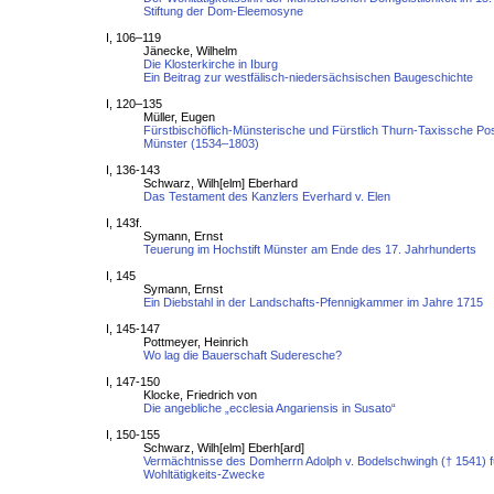
Stiftung der Dom-Eleemosyne
I, 106–119
Jänecke, Wilhelm
Die Klosterkirche in Iburg
Ein Beitrag zur westfälisch-niedersächsischen Baugeschichte
I, 120–135
Müller, Eugen
Fürstbischöflich-Münsterische und Fürstlich Thurn-Taxissche Po
Münster (1534–1803)
I, 136-143
Schwarz, Wilh[elm] Eberhard
Das Testament des Kanzlers Everhard v. Elen
I, 143f.
Symann, Ernst
Teuerung im Hochstift Münster am Ende des 17. Jahrhunderts
I, 145
Symann, Ernst
Ein Diebstahl in der Landschafts-Pfennigkammer im Jahre 1715
I, 145-147
Pottmeyer, Heinrich
Wo lag die Bauerschaft Suderesche?
I, 147-150
Klocke, Friedrich von
Die angebliche „ecclesia Angariensis in Susato“
I, 150-155
Schwarz, Wilh[elm] Eberh[ard]
Vermächtnisse des Domherrn Adolph v. Bodelschwingh († 1541) f
Wohltätigkeits-Zwecke