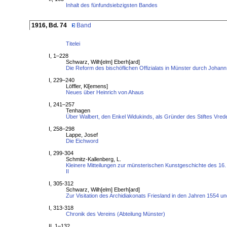
Inhalt des fünfundsiebzigsten Bandes
1916, Bd. 74
Band
Titelei
I, 1–228
Schwarz, Wilh[elm] Eberh[ard]
Die Reform des bischöflichen Offizialats in Münster durch Johan
I, 229–240
Löffler, Kl[emens]
Neues über Heinrich von Ahaus
I, 241–257
Tenhagen
Über Walbert, den Enkel Widukinds, als Gründer des Stiftes Vred
I, 258–298
Lappe, Josef
Die Eichword
I, 299-304
Schmitz-Kallenberg, L.
Kleinere Mitteilungen zur münsterischen Kunstgeschichte des 16.
II
I, 305-312
Schwarz, Wilh[elm] Eberh[ard]
Zur Visitation des Archidiakonats Friesland in den Jahren 1554 u
I, 313-318
Chronik des Vereins (Abteilung Münster)
II, 1–132