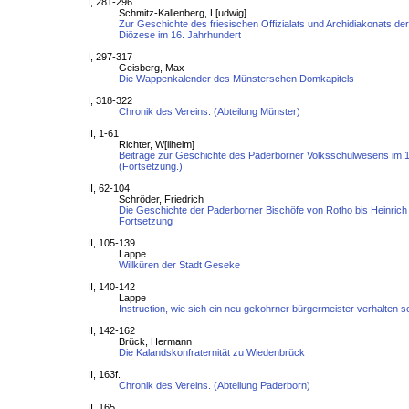
I, 281-296
Schmitz-Kallenberg, L[udwig]
Zur Geschichte des friesischen Offizialats und Archidiakonats d
Diözese im 16. Jahrhundert
I, 297-317
Geisberg, Max
Die Wappenkalender des Münsterschen Domkapitels
I, 318-322
Chronik des Vereins. (Abteilung Münster)
II, 1-61
Richter, W[ilhelm]
Beiträge zur Geschichte des Paderborner Volksschulwesens im 1
(Fortsetzung.)
II, 62-104
Schröder, Friedrich
Die Geschichte der Paderborner Bischöfe von Rotho bis Heinrich
Fortsetzung
II, 105-139
Lappe
Willküren der Stadt Geseke
II, 140-142
Lappe
Instruction, wie sich ein neu gekohrner bürgermeister verhalten so
II, 142-162
Brück, Hermann
Die Kalandskonfraternität zu Wiedenbrück
II, 163f.
Chronik des Vereins. (Abteilung Paderborn)
II, 165