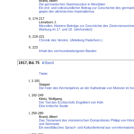
Brand, Albert
Die germanischen Stammessitze in Westfalen
Ein erd- und volkskundlicher Beitrag zur Geschichte des germa
gegen den altrömischen Imperialismus
II, 174-217
Linneborn J.
Miszellen: Kleinere Beiträge zur Geschichte des Zisterzienserinn
Warburg im 17. und 18. Jahrhundert)
II, 218-221
Chronik des Vereins. (Abteilung Paderborn.)
II, 223
Inhalt des sechsundsiebzigsten Bandes
1917, Bd. 75
Band
Titelei
I, 1-181
Stapper
Die Feier des Kirchenjahres an der Kathedrale von Münster im hoh
I, 182-249
Kleist, Wolfgang
Der Tod des Erzbischofs Engelbert von Köln
Eine kritische Studie
I, 250-280
Brand, Albert
Das Testament des münsterschen Domprobstes Philipp von Hörd
und Störmede
Ein westfälisches Sprach- und Kulturdenkmal aus vorreformatoris