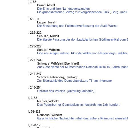
I, 1-55
Brand, Albert
Die Ems und ihre Namensverwandten
Ein grundsätzlicher Beitrag zur vergleichenden Fluß-, Berg- un
I, 56-211
Lappe, Josef
Die Entstehung und Feldmarkverfassung der Stadt Werne
I, 212-222
Schulze, Rudolf
Die älteste Fassung der domkapitularischen Gödingsartikel vom 
I, 223-227
Schulte, Wilhelm
Eine neu aufgefundene Urkunde Wolter von Plettenbergs und ihr
I, 227-244
Schwarz, Wilh[elm] Eberh[ard]
Zur Geschichte der Münsterschen Domschule im 16. Jahrhunder
I, 244-247
Schmitz-Kallenberg, L[udwig]
Zur Biographie des Domschulrektors Timann Kemener
I, 248-254
Chronik des Vereins. (Abteilung Münster.)
II, 1-58
Richter, Wilhelm
Das Paderborner Gymnasium im neunzehnten Jahrhundert
II, 59-119
Neuhaus, Wilhelm
Geschichtliche Nachrichten über das frühere Prämonstratenserk
II, 120-173