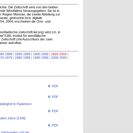
chte. Die Zeitschrift wird von den beiden
nde Westfalens herausgegeben. Sie ist in
er Region Münster, die zweite Abteilung zur
rate, gedruckte bzw. digitale
54, 2004, erscheinen die Orts- und
tfaelische-zeitschrift.lwl.org) wird zzt. in
e"/LWL-Institut für westfälische
Zeitschrift (mit Ausschluss der zwei
ewer aufrufbar.
880-1889
|
1890-1899
|
1900-1909
|
1910-1919
|
970-1979
|
1980-1989
|
1990-1999
|
2000-2009
|
PDF
PDF
bdinghof in Paderborn
PDF
 dem Jahre [1346]
PDF
 Jahrhundert und die