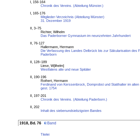
I, 156-164
Chronik des Vereins. (Abteilung Münster.)
I, 165-176
Mitglieder-Verzeichnis (Abteilung Münster)
31. Dezember 1919
II, 3–75
Richter, Wilhelm
Das Paderborner Gymnasium im neunzehnten Jahrhundert
II, 76-127
Hallermann, Hermann
Die Verfassung des Landes Delbrück bis zur Säkularisation des 
Paderborn
II, 128–189
Liese, W[ilhelm]
Westfalens alte und neue Spitäler
II, 190-196
Rothert, Hermann
Ferdinand von Kerssenbrock, Domprobst und Statthalter im alten
gest. 1754
II, 197-201
Chronik des Vereins. (Abteilung Paderborn.)
II, 202
Inhalt des siebenundsiebzigsten Bandes
1918, Bd. 76
Band
Titelei