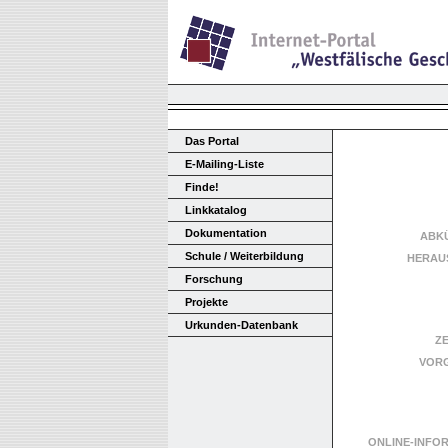
Das Portal
E-Mailing-Liste
Finde!
Linkkatalog
Dokumentation
ABK
Schule / Weiterbildung
HERAU
Forschung
Projekte
Urkunden-Datenbank
Z
VOR
ONLINE-INFO