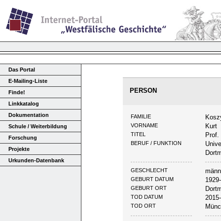
Das Portal
E-Mailing-Liste
PERSON
Finde!
Linkkatalog
Dokumentation
FAMILIE
Kosz
VORNAME
Kurt
Schule / Weiterbildung
TITEL
Prof. 
Forschung
BERUF / FUNKTION
Unive
Projekte
Dort
Urkunden-Datenbank
GESCHLECHT
männ
GEBURT DATUM
1929
GEBURT ORT
Dort
TOD DATUM
2015
TOD ORT
Münc