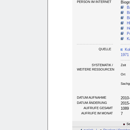
PERSON IM INTERNET
Biogr
B
B
B
H
H
P
K
QUELLE
Ko
1971 
SYSTEMATIK /
Zeit
WEITERE RESSOURCEN
Ort
Sachg
DATUM AUFNAHME
2010
DATUM ÄNDERUNG
2015
AUFRUFE GESAMT
1089
AUFRUFE IM MONAT
7
Se