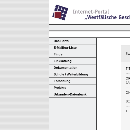
Das Portal
E-Mailing-Liste
TE
Finde!
Linkkatalog
Dokumentation
TI
Schule / Weiterbildung
O
Forschung
JA
Projekte
ON
Urkunden-Datenbank
SE
TE