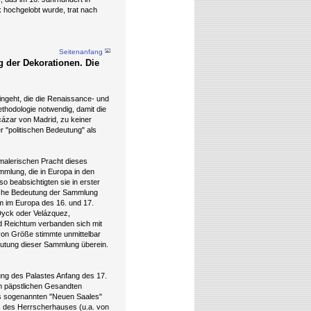
hochgelobt wurde, trat nach
Seitenanfang
g der Dekorationen. Die
ingeht, die die Renaissance- und
hodologie notwendig, damit die
lcázar von Madrid, zu keiner
 "politischen Bedeutung" als
r malerischen Pracht dieses
mmlung, die in Europa in den
 beabsichtigten sie in erster
tische Bedeutung der Sammlung
 im Europa des 16. und 17.
 Dyck oder Velázquez,
nd Reichtum verbanden sich mit
von Größe stimmte unmittelbar
eutung dieser Sammlung überein.
ung des Palastes Anfang des 17.
em päpstlichen Gesandten
des sogenannten "Neuen Saales"
ts des Herrscherhauses (u.a. von