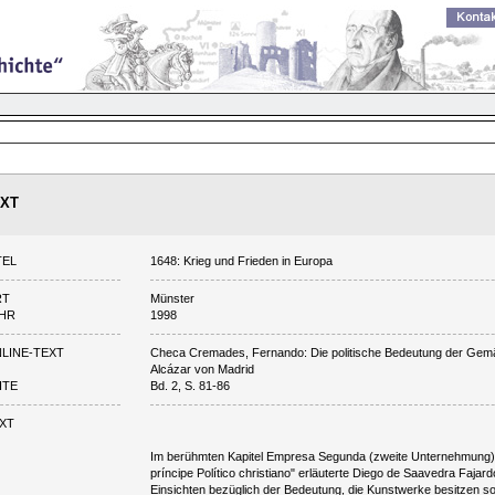
XT
TEL
1648: Krieg und Frieden in Europa
RT
Münster
HR
1998
LINE-TEXT
Checa Cremades, Fernando: Die politische Bedeutung der Gemä
Alcázar von Madrid
ITE
Bd. 2, S. 81-86
XT
Im berühmten Kapitel Empresa Segunda (zweite Unternehmung) 
príncipe Político christiano" erläuterte Diego de Saavedra Fajard
Einsichten bezüglich der Bedeutung, die Kunstwerke besitzen so