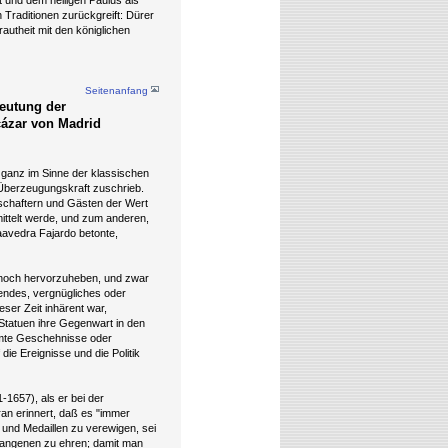
t und dem heiligen Paulus als
n Traditionen zurückgreift: Dürer
rautheit mit den königlichen
Seitenanfang
deutung der
cázar von Madrid
 ganz im Sinne der klassischen
e Überzeugungskraft zuschrieb.
tschaftern und Gästen der Wert
ittelt werde, und zum anderen,
aavedra Fajardo betonte,
t noch hervorzuheben, und zwar
endes, vergnügliches oder
ser Zeit inhärent war,
Statuen ihre Gegenwart in den
mmte Geschehnisse oder
die Ereignisse und die Politik
-1657), als er bei der
n erinnert, daß es "immer
n und Medaillen zu verewigen, sei
rgangenen zu ehren; damit man