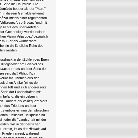
-Serie die Hauptrolle. Die
Gemälde besser als der "Mars",
da". In diesem Gemälde erkennt
cázar mittels einer regelrechten
Velázquez", so Brown, "und mit
ngesichts des unerwarteten
 der Gott besiegt wurde; seinen
chen Vision Velázquez' bezüglich
hr muß er als wunderbare
ben in die ländliche Ruhe des
den werden.
Ausdruck in den Zyklen des Buen
e Kriegsbilder am Beispiel des
taatsportraits und der Serie der
gessen, daß Philipp IV. in
erwerke mit Themen aus der
ssischen Antike (eines der
ngen ließ und sich andererseits
 Serie der Landschaften mit
n befand, die ein Leben in
n - anders als Velázquez' Mars,
uhe, des Friedens und der
ft symbolisiert nun den stoischen
ichen Einsiedler. Beispiele sind
in oder die "Landschaft mit der
lden, wie in der herrlichen
Lorrain, ist es der Hinweis auf
n Frieden anregt, während