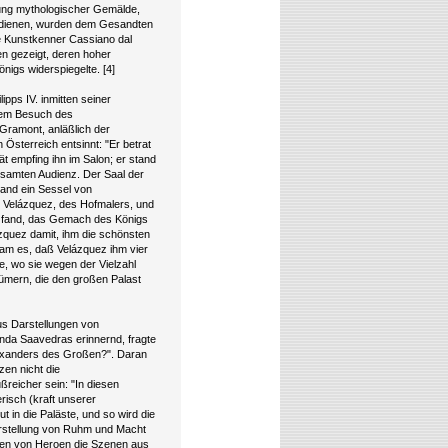
ung mythologischer Gemälde,
rdienen, wurden dem Gesandten
te Kunstkenner Cassiano dal
n gezeigt, deren hoher
nigs widerspiegelte. [4]
ipps IV. inmitten seiner
dem Besuch des
Gramont, anläßlich der
Österreich entsinnt: "Er betrat
ät empfing ihn im Salon; er stand
gesamten Audienz. Der Saal der
tand ein Sessel von
Velázquez, des Hofmalers, und
an fand, das Gemach des Königs
zquez damit, ihm die schönsten
am es, daß Velázquez ihm vier
e, wo sie wegen der Vielzahl
ümern, die den großen Palast
aus Darstellungen von
unda Saavedras erinnernd, fragte
exanders des Großen?". Daran
zen nicht die
ßreicher sein: "In diesen
erisch (kraft unserer
 in die Paläste, und so wird die
erstellung von Ruhm und Macht
gen von Heroen die Szenen aus