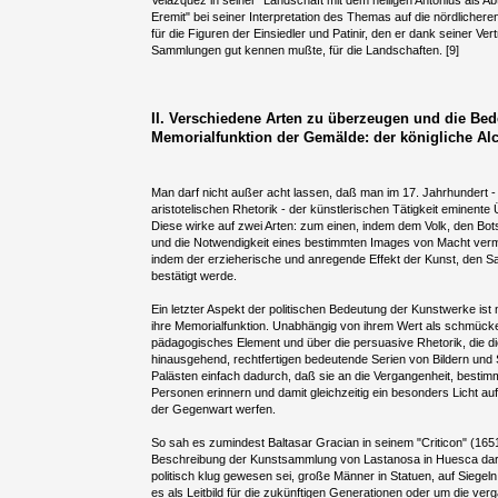
Velázquez in seiner "Landschaft mit dem heiligen Antonius als Ab
Eremit" bei seiner Interpretation des Themas auf die nördlichere
für die Figuren der Einsiedler und Patinir, den er dank seiner Vert
Sammlungen gut kennen mußte, für die Landschaften. [9]
II. Verschiedene Arten zu überzeugen und die Be
Memorialfunktion der Gemälde: der königliche Al
Man darf nicht außer acht lassen, daß man im 17. Jahrhundert -
aristotelischen Rhetorik - der künstlerischen Tätigkeit eminent
Diese wirke auf zwei Arten: zum einen, indem dem Volk, den Bo
und die Notwendigkeit eines bestimmten Images von Macht verm
indem der erzieherische und anregende Effekt der Kunst, den S
bestätigt werde.
Ein letzter Aspekt der politischen Bedeutung der Kunstwerke is
ihre Memorialfunktion. Unabhängig von ihrem Wert als schmück
pädagogisches Element und über die persuasive Rhetorik, die die
hinausgehend, rechtfertigen bedeutende Serien von Bildern und 
Palästen einfach dadurch, daß sie an die Vergangenheit, besti
Personen erinnern und damit gleichzeitig ein besonders Licht auf 
der Gegenwart werfen.
So sah es zumindest Baltasar Gracian in seinem "Criticon" (1651
Beschreibung der Kunstsammlung von Lastanosa in Huesca dara
politisch klug gewesen sei, große Männer in Statuen, auf Siegel
es als Leitbild für die zukünftigen Generationen oder um die ve