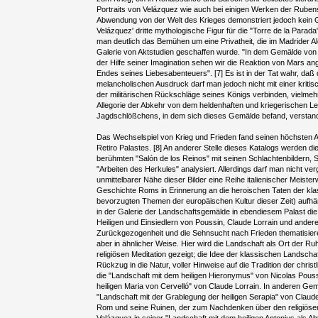
Portraits von Velázquez wie auch bei einigen Werken der Rubens
Abwendung von der Welt des Krieges demonstriert jedoch kein 
Velázquez' dritte mythologische Figur für die "Torre de la Para
man deutlich das Bemühen um eine Privatheit, die im Madrider Al
Galerie von Aktstudien geschaffen wurde. "In dem Gemälde von 
der Hilfe seiner Imagination sehen wir die Reaktion von Mars a
Endes seines Liebesabenteuers". [7] Es ist in der Tat wahr, daß
melancholischen Ausdruck darf man jedoch nicht mit einer kritis
der militärischen Rückschläge seines Königs verbinden, vielme
Allegorie der Abkehr von dem heldenhaften und kriegerischen Le
Jagdschlößchens, in dem sich dieses Gemälde befand, verstan
Das Wechselspiel von Krieg und Frieden fand seinen höchsten 
Retiro Palastes. [8] An anderer Stelle dieses Katalogs werden di
berühmten "Salón de los Reinos" mit seinen Schlachtenbildern, S
"Arbeiten des Herkules" analysiert. Allerdings darf man nicht ver
unmittelbarer Nähe dieser Bilder eine Reihe italienischer Meist
Geschichte Roms in Erinnerung an die heroischen Taten der kla
bevorzugten Themen der europäischen Kultur dieser Zeit) aufhä
in der Galerie der Landschaftsgemälde in ebendiesem Palast die
Heiligen und Einsiedlern von Poussin, Claude Lorrain und andere
Zurückgezogenheit und die Sehnsucht nach Frieden thematisiere
aber in ähnlicher Weise. Hier wird die Landschaft als Ort der R
religiösen Meditation gezeigt; die Idee der klassischen Landscha
Rückzug in die Natur, voller Hinweise auf die Tradition der christl
die "Landschaft mit dem heiligen Hieronymus" von Nicolas Pouss
heiligen Maria von Cervelló" von Claude Lorrain. In anderen Gemä
"Landschaft mit der Grablegung der heiligen Serapia" von Claude 
Rom und seine Ruinen, der zum Nachdenken über den religiöse