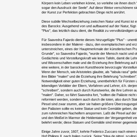
Körpern kein Leben verleihen könne, so verleihe sie ihnen doc
sogar den Ausdruck der Seele". Auf diese Weise verschönere sie 
der Kunst zur Perfektion gebrachten Dinge nicht anrührt.
Diese subtile Wechselbeziehung zwischen Natur und Kunst ist ei
des Barocks: Ausgehend von und aufbauend auf der Natur, fügt d
"Plus", das letztlich dazu dient, die Realität zu vervollständigen
Für Saavedra Fajardo diente dieses hinzugefügte "Plus" - unentbe
insbesondere in der Malerei - dazu, den exemplarischen und erz
unterstreichen, eines der Hauptmerkmale der künstlerischen Pr
Grunde", so Saavedra Fajardo, "wurde der Mensch nackt und o
Gedächtnis und Vorstellungskraft wie leere Tafeln, damit die Leh
und Wissenschaften male und die Erziehung ihre Belehrung auf ihn
eine weitere, in der barocken Kunsttheorie bevorzugte Vorstellung
Wenn der Mensch, wie Aristoteles glaubte, als "tabula rasa" geb
ihre Bilder "malen" und die Erziehung ihre Belehrung "schreiben".
Notwendigkeit einer guten Erziehung, unentbehrlich für Fürsten un
lebendigen Vorbilder der Eltern, Vorfahren und Lehrer, d.h. derje
"schreiben", sondern auch durch Kunstwerke, die ihre Lehren a
"malen". Daher, so fährt Saavedra fort, "sollten die Paläste nich
reformiert werden, sondern auch durch die toten, also durch S
Pinsel sind zwar stumm, aber sie haben größere Überzeugungskraf
den Palästen sollte es keine Statue und kein Gemälde geben, di
zum ruhmreichen Nacheifern anspornen. Laßt die Pinsel auf der 
und den Meißel in Marmor die Heldentaten der Vergangenheit ver
belehrt werde; diese Statuen und Gemälde sind immer gegenwär
Einige Jahre zuvor, 1607, kehrte Federico Zuccaro nach einem
Hof Philipps II. nach Italien zurück. Seine "Idea de pittori, scultor