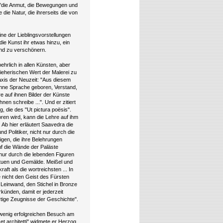
h "die Anmut, die Bewegungen und
die Natur, die ihrerseits die von
ne der Lieblingsvorstellungen
ie Kunst ihr etwas hinzu, ein
 und zu verschönern.
hrlich in allen Künsten, aber
ieherischen Wert der Malerei zu
axis der Neuzeit: "Aus diesem
hne Sprache geboren, Verstand,
re auf ihnen Bilder der Künste
en schreibe ...". Und er zitiert
, die des "Ut pictura poësis".
oren wird, kann die Lehre auf ihm
 Ab hier erläutert Saavedra die
d Politiker, nicht nur durch die
nigen, die ihre Belehrungen
uf die Wände der Paläste
t nur durch die lebenden Figuren
tatuen und Gemälde. Meißel und
t als die wortreichsten ... In
e nicht den Geist des Fürsten
Leinwand, den Stichel in Bronze
künden, damit er jederzeit
tige Zeugnisse der Geschichte".
 wenig erfolgreichen Besuch am
i et architetti" widmete er Herzog