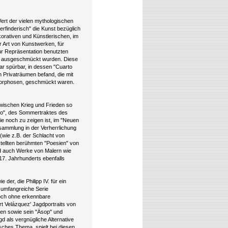
Wert der vielen mythologischen
erfinderisch" die Kunst bezüglich
korativen und Künstlerischen, im
 Art von Kunstwerken, für
zur Repräsentation benutzten
en ausgeschmückt wurden. Diese
ar spürbar, in dessen "Cuarto
Privaträumen befand, die mit
morphosen, geschmückt waren.
wischen Krieg und Frieden so
Bajo", des Sommertraktes des
 noch zu zeigen ist, im "Neuen
tsammlung in der Verherrlichung
(wie z.B. der Schlacht von
tellten berühmten "Poesien" von
nd auch Werke von Malern wie
17. Jahrhunderts ebenfalls
der, die Philipp IV. für ein
e umfangreiche Serie
och ohne erkennbare
 Velázquez' Jagdportraits von
nten sowie sein "Äsop" und
 als vergnügliche Alternative
isches Thema, spielt bei diesen