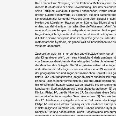
Karl Emanuel von Savoyen, der mit Katharina Michaela, einer Toch
diesem Buch drückte er seine Bewunderung über das zeichner
seine Fertigkeit, Gebäude, Figuren, Landschaften, Pferde und and
großen Galerie sehen wollte, zu zeichnen, aus und sagte vorau
Kompendium aller Dinge der Welt und ein großer Spiegel, in dem
Helden des königlichen Hauses sehen könne, das Bildnis eines j
entlang wandelnd erfährt man alles über die Wissenschaften", "u
mondo, & un amplio speccio, nel quale si verderanno l’attioni piú il
Regia Casa, & l’effigie naturali di ciascuno di loro, & nella quale 
di tutti le scienze principali", denn im Gewölbe gebe es Bilder d
mathematische Symbole, die ganze Welt sei beschrieben und al
Wassers abgebildet.
Zuccaro verweist nicht nur auf den enzyklopädischen Anspruc
aller Dinge dieser Welt", dem eine königliche Galerie genügen m
von Saavedra abweichende Vorstellung des "unbeschriebenen Blat
die Metapher des Spiegels: Die Bildergalerien sollen Heldentuge
und Bildnisse der Mächtigen sowie ein Interesse an Wissen und
der geographischen und sogar der kosmischen Realität. Dies galt z
tiefere Sinn von Kunstwerken, sogar an einem ausdrücklich relig
Escorial. Dieses beherbergte nicht nur die großartige königlich
die königlichen Privatgemächer waren teilweise mit Schlachteng
Landkarten, Stadtansichten und Landschaftsdarstellungen [1] 
Königs, Philipp IV., um die Mitte des 17. Jahrhunderts diese Dek
als nur eine Veränderung des Geschmacks aus. [2] Das Wechsel
des 17. Jahrhunderts spiegelte sich in der Dekoration der königl
Philipp IV. und sein Hofmaler Velázquez setzten dieses Prinzip bi
zutiefst religiösen Gemälde von Tizian, Rubens und van Dyck pl
Königs in Rüstung neben einem Löwen - Machtsymbol des euro
excellence. Das kosmologische und wissenschaftliche Interesse,