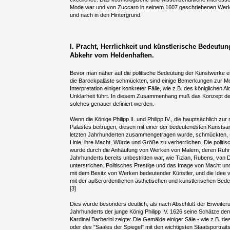
Mode war und von Zuccaro in seinem 1607 geschriebenen Werk 
und nach in den Hintergrund.
I. Pracht, Herrlichkeit und künstlerische Bedeutun
Abkehr vom Heldenhaften.
Bevor man näher auf die politische Bedeutung der Kunstwerke e
die Barockpaläste schmückten, sind einige Bemerkungen zur Met
Interpretation einiger konkreter Fälle, wie z.B. des königlichen A
Unklarheit führt. In diesem Zusammenhang muß das Konzept der
solches genauer definiert werden.
Wenn die Könige Philipp II. und Philipp IV., die hauptsächlich zu
Palastes beitrugen, diesen mit einer der bedeutendsten Kunstsa
letzten Jahrhunderten zusammengetragen wurde, schmückten, so
Linie, ihre Macht, Würde und Größe zu verherrlichen. Die poli
wurde durch die Anhäufung von Werken von Malern, deren Ruhm
Jahrhunderts bereits unbestritten war, wie Tizian, Rubens, van
unterstrichen. Politisches Prestige und das Image von Macht u
mit dem Besitz von Werken bedeutender Künstler, und die Idee 
mit der außerordentlichen ästhetischen und künstlerischen Bed
[3]
Dies wurde besonders deutlich, als nach Abschluß der Erweiter
Jahrhunderts der junge König Philipp IV. 1626 seine Schätze d
Kardinal Barberini zeigte: Die Gemälde einiger Säle - wie z.B. 
oder des "Saales der Spiegel" mit den wichtigsten Staatsportrai