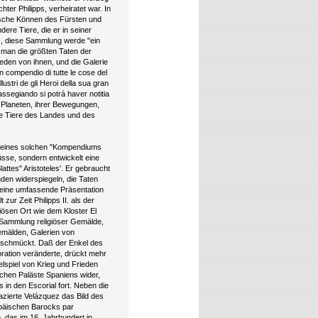
ter Philipps, verheiratet war. In
ische Können des Fürsten und
ere Tiere, die er in seiner
s, diese Sammlung werde "ein
 man die größten Taten der
eden von ihnen, und die Galerie
n compendio di tutte le cose del
lustri de gli Heroi della sua gran
passegiando si potrá haver notitia
er Planeten, ihrer Bewegungen,
le Tiere des Landes und des
h eines solchen "Kompendiums
üsse, sondern entwickelt eine
tes" Aristoteles'. Er gebraucht
nden widerspiegeln, die Taten
 eine umfassende Präsentation
ur Zeit Philipps II. als der
iösen Ort wie dem Kloster El
e Sammlung religiöser Gemälde,
emälden, Galerien von
geschmückt. Daß der Enkel des
oration veränderte, drückt mehr
spiel von Krieg und Frieden
ichen Paläste Spaniens wider,
s in den Escorial fort. Neben die
azierte Velázquez das Bild des
päischen Barocks par
 das im 16. Jahrhundert in