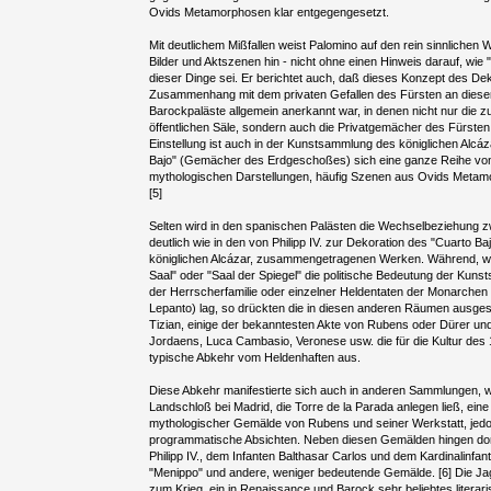
Ovids Metamorphosen klar entgegengesetzt.
Mit deutlichem Mißfallen weist Palomino auf den rein sinnlichen 
Bilder und Aktszenen hin - nicht ohne einen Hinweis darauf, wie "
dieser Dinge sei. Er berichtet auch, daß dieses Konzept des De
Zusammenhang mit dem privaten Gefallen des Fürsten an dieser
Barockpaläste allgemein anerkannt war, in denen nicht nur die 
öffentlichen Säle, sondern auch die Privatgemächer des Fürst
Einstellung ist auch in der Kunstsammlung des königlichen Alcáz
Bajo" (Gemächer des Erdgeschoßes) sich eine ganze Reihe von 
mythologischen Darstellungen, häufig Szenen aus Ovids Meta
[5]
Selten wird in den spanischen Palästen die Wechselbeziehung z
deutlich wie in den von Philipp IV. zur Dekoration des "Cuarto 
königlichen Alcázar, zusammengetragenen Werken. Während, wie
Saal" oder "Saal der Spiegel" die politische Bedeutung der Kuns
der Herrscherfamilie oder einzelner Heldentaten der Monarchen 
Lepanto) lag, so drückten die in diesen anderen Räumen ausges
Tizian, einige der bekanntesten Akte von Rubens oder Dürer u
Jordaens, Luca Cambasio, Veronese usw. die für die Kultur des 
typische Abkehr vom Heldenhaften aus.
Diese Abkehr manifestierte sich auch in anderen Sammlungen, wie 
Landschloß bei Madrid, die Torre de la Parada anlegen ließ, ein
mythologischer Gemälde von Rubens und seiner Werkstatt, jed
programmatische Absichten. Neben diesen Gemälden hingen dort
Philipp IV., dem Infanten Balthasar Carlos und dem Kardinalinfa
"Menippo" und andere, weniger bedeutende Gemälde. [6] Die Jagd
zum Krieg, ein in Renaissance und Barock sehr beliebtes literar