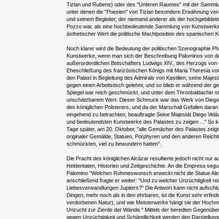
Tizian und Rubens) oder des "Unteren Raumes" mit der Samml
unter denen die "Poesien" von Tizian besondere Erwähnung ve
und seinem Begleiter, der niemand anderer als der hochgebilde
Pozzo war, als eine hochbedeutende Sammlung von Kunstwerke
ästhetischer Wert die politische Machtposition des spanischen Kö
Noch klarer wird die Bedeutung der politischen Szenographie Phil
Kunstwerke, wenn man sich der Beschreibung Palominos von 
außerordentlichen Botschafters Ludwigs XIV., des Herzogs von 
Eheschließung des französischen Königs mit Maria Theresia von 
den Palast in Begleitung des Admirals von Kastilien; seine Majest
gegen einen Arbeitstisch gelehnt, und so blieb er während der 
Spiegel war reich geschmückt, und unter dem Thronbaldachin s
unschätzbarem Wert. Dieser Schmuck war das Werk von Diego 
des königlichen Polsterers, und da der Marschall Gefallen dar
eingehend zu betrachten, beauftragte Seine Majestät Diego Velá
und bedeutendsten Kunstwerke des Palastes zu zeigen ..." So k
Tage später, am 20. Oktober, "alle Gemächer des Palastes zeigt
originaler Gemälde, Statuen, Porphyren und den anderen Reicht
schmückten, viel zu bewundern hatten".
Die Pracht des königlichen Alcázar resultierte jedoch nicht nur 
Heldentaten, Historien und Zeitgeschichte. An die Empresa seg
Palomino "Welchen Ruhmeswunsch erweckt nicht die Statue Al
anschließend fragte er weiter: "Und zu welcher Unzüchtigkeit rei
Liebesverwandlungen Jupiters?" Die Antwort kann nicht aufschlu
Dingen, mehr noch als in den ehrbaren, ist die Kunst sehr erfind
verdorbenen Natur), und wie Meisterwerke hängt sie der Hochmut
Unzucht zur Zierde der Wände." Mittels der beredten Gegenüb
gegen Unzüchtigkeit und Schändlichkeit werden den Darstellun