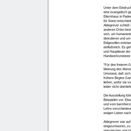
Unter dem Eindruck 
eine evangelisch g
Elternhaus in Pader
für Soest entschied
Aldegrever schloß s
anderen Orten bes
sich, um humanisti
diskutieren und um 
Eidgesellen entsta
einflußreich. Es ge
und Hauptleute der
Handwerksmeister.
"Für den freieren G
Meinung des Münste
Umstand, daß sich 
frühere Begine Gan
ließen, wofür sie v
leider nicht überliefe
Die Ausstellung füh
Beispielen vor. Et
und vom barmherzige
Lehre verschieden
ewigen Leben nach
Aldegrever war auf
eingeschworen, zu d
griechischer und r