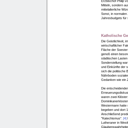
Erzbischof Philip v
Mitteln, sondern a
mittelalterliche Wü
Sonst, in normalen 
Jahresbudgets für 
Katholische Gei
Die Geistlichkeit, 
wirtschaftlicher F
Fläche der Soester 
genoß einen besond
städtischen Lasten
Sonderstellung war 
und Einkünfte der s
sich die politische
Nährboden sozialer
Gedanken wie ein 
Die entscheidenden
Erneuerungsdiskus
waren zwei Klöster:
Dominikanerkloster
Westermann hatte s
begeben und dort 1
Anschließend predig
"Katechismus“.
[4]
D
Lutheraner in West
Glaubenswahrheite