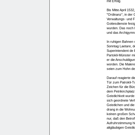
mit Erfolg.
Bis Mitte April 153
"Ordinanz“, in der 
Verwaltungs- und F
Gottesdienste fest
wurden. Das noch 
und das Archigymna
In ruhigen Bahnen v
Sonntag Laetare, d
Superintendent de 
Partokli-Münster m
er die Anschuldigun
worden. Die Malerei
seien zum Hohn de
Darauf reagierte di
Tür zum Patrokli-T
Zeichen für die Bür
dem Petrikirchplat
Geistlichkeit wurde
sich geordnete Ver
Geistlichen und die
drang in die Wohnun
keinen großen Scha
nur, daß den Betrof
Aufruhrstimmung hi
altgläubigen Geistli