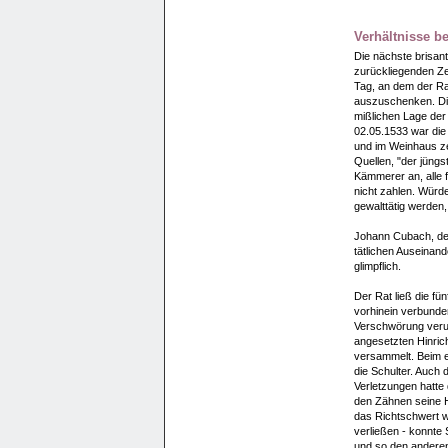
Verhältnisse b
Die nächste brisant
zurückliegenden Z
Tag, an dem der Ra
auszuschenken. Di
mißlichen Lage der
02.05.1533 war die
und im Weinhaus ze
Quellen, "der jün
Kämmerer an, alle f
nicht zahlen. Würd
gewalttätig werden
Johann Cubach, de
tätlichen Auseinand
glimpflich.
Der Rat ließ die fü
vorhinein verbunde
Verschwörung verurt
angesetzten Hinric
versammelt. Beim er
die Schulter. Auch d
Verletzungen hatte
den Zähnen seine 
das Richtschwert we
verließen - konnte
und so den andere