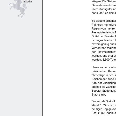
stiegen. Die Steige
Getreide wurde um 
Investitionsgüter a
dafür, daß es dem 
Zu diesem allgemei
Faktoren kumulier
Region von mehrer
Pestepidemie von 1
Drittel der Soester
demographischen Ka
extrem genug ausma
verheerend tödlich
der Pestinfektion i
worden, und erst se
werden. 3.600 Tote 
Hinzu kamen mehre
militärischen Repres
Niederlage in der S
Zeichen der Krise 
Zahl der Verleihun
ebenso die Zahl der
Soester Studenten. 
Stadt sank.
Besser als Statisti
stand: 1524 strich d
heutigen Tag gefeie
Fest zum Gedenken