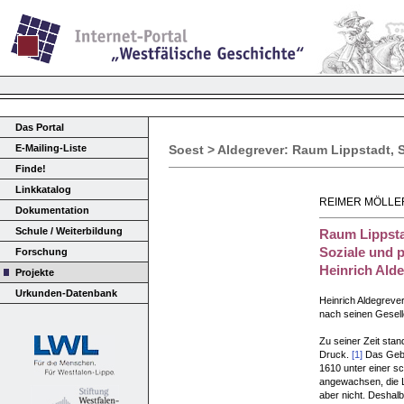
Das Portal
E-Mailing-Liste
Soest > Aldegrever: Raum Lippstadt,
Finde!
Linkkatalog
REIMER MÖLLE
Dokumentation
Schule / Weiterbildung
Raum Lippsta
Soziale und p
Forschung
Heinrich Ald
Projekte
Urkunden-Datenbank
Heinrich Aldegreve
nach seinen Gesell
Zu seiner Zeit stan
Druck.
[1]
Das Gebie
1610 unter einer s
angewachsen, die L
aber nicht. Deshalb