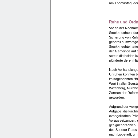
am Thomastag, den 2
Ruhe und Ordn
Vor seiner Nachmitt
Stockknechten, den
Sicherung von Ruhe 
generell auswärtige
Stockknechte hatt
der Gemeinde auf d
setzte die beiden 
plünderte deren Hä
Nach Verhandlungen
Unruhen konnten b
im sogenannten "Bu
Wort in allen Soest
Wittenberg, Nürnb
Zentren der Refor
geworden.
Aufgrund der weitg
Aufgabe, die kirchl
evangelischen Präd
Voraussetzungen, e
geeignet erschien 
des Soester Rates 
nach Lippstadt, um