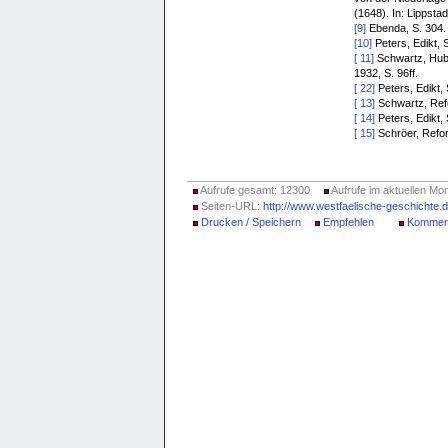
(1648). In: Lippstadt
[9]
Ebenda, S. 304.
[10]
Peters, Edikt, S
[ 11]
Schwartz, Hube
1932, S. 96ff.
[ 22]
Peters, Edikt, 
[ 13]
Schwartz, Refo
[ 14]
Peters, Edikt, 
[ 15]
Schröer, Reform
Aufrufe gesamt: 12300
Aufrufe im aktuellen Mon
Seiten-URL:
http://www.westfaelische-geschichte
Drucken / Speichern
Empfehlen
Kommen