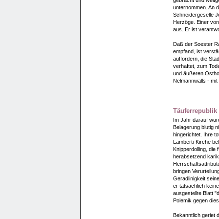
unternommen. An de
Schneidergeselle J
Herzöge. Einer von 
aus. Er ist verantwo
Daß der Soester Ra
empfand, ist verstä
auffordern, die Sta
verhaftet, zum Tod
und äußeren Osthof
Nelmannwalls - mit
Täuferrepublik
Im Jahr darauf wurd
Belagerung blutig n
hingerichtet. Ihre 
Lamberti-Kirche bef
Knipperdolling, die 
herabsetzend kariki
Herrschaftsattribute
bringen Verurteilun
Geradlinigkeit sein
er tatsächlich kein
ausgestellte Blatt 
Polemik gegen dies
Bekanntlich geriet 