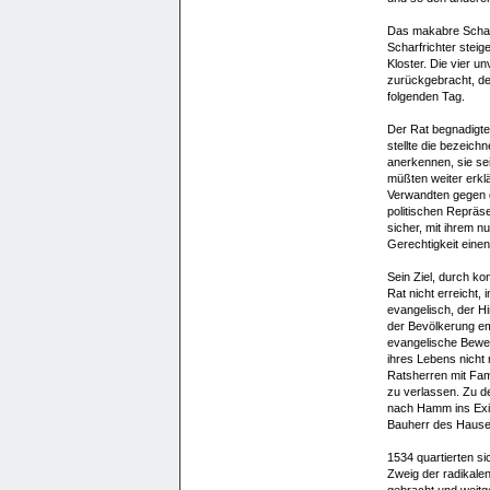
Das makabre Schaus
Scharfrichter steig
Kloster. Die vier 
zurückgebracht, der
folgenden Tag.
Der Rat begnadigte 
stellte die bezeich
anerkennen, sie se
müßten weiter erklä
Verwandten gegen 
politischen Repräs
sicher, mit ihrem nu
Gerechtigkeit eine
Sein Ziel, durch ko
Rat nicht erreicht, 
evangelisch, der H
der Bevölkerung em
evangelische Beweg
ihres Lebens nicht
Ratsherren mit Fami
zu verlassen. Zu d
nach Hamm ins Exil
Bauherr des Hauses
1534 quartierten si
Zweig der radikalen
gebracht und weit