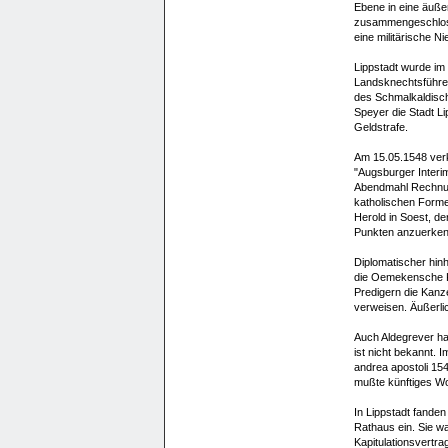
Ebene in eine äuße
zusammengeschloss
eine militärische N
Lippstadt wurde im
Landsknechtsführe
des Schmalkaldisch
Speyer die Stadt L
Geldstrafe.
Am 15.05.1548 ver
"Augsburger Interi
Abendmahl Rechnung
katholischen Formen
Herold in Soest, de
Punkten anzuerken
Diplomatischer hin
die Oemekensche K
Predigern die Kanze
verweisen. Äußerlic
Auch Aldegrever hat
ist nicht bekannt. 
andrea apostoli 154
mußte künftiges Wo
In Lippstadt fanden
Rathaus ein. Sie wa
Kapitulationsvertra