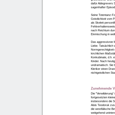
dafür Aldegrevers 
sagenhafter Episod
Seine Totentanz-Fol
Geistlichkeit vom P
als Skelett personifi
Fehlverhaltensweis
nach Reichtum durc
Einmischung in wel
Das aggressivste M
Liebe. Tatsächlich
Normgerechtigkeit 
kirchlichen Maßstä
Konkubinate, d.h. 
Kinder. Nach heutig
undramatisch. Sie 
Kleriker einen Dra
nichtgeistlichen St
Zunehmende Ve
Die "Verwilderung“ i
fortgesetzten klein
insbesondere die S
Alois Teodoruk zus
die westfälische B
weitgehend uninter