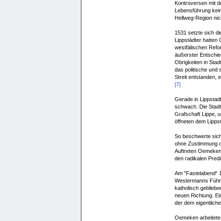
Kontroversen mit de
Lebensführung keine 
Hellweg-Region nich
1531 setzte sich di
Lippstädter hatten
westfälischen Refor
äußerster Entschied
Obrigkeiten in Stadt
das politische und 
Streit entstanden, 
[7]
Gerade in Lippstadt
schwach. Die Stadt
Grafschaft Lippe, 
öffneten dem Lippst
So beschwerte sich
ohne Zustimmung de
Auftreten Oemeken
den radikalen Predi
Am "Fastelabend“ 15
Westermanns Führun
katholisch gebliebe
neuen Richtung. Ei
der dem eigentliche
Oemeken arbeitete 