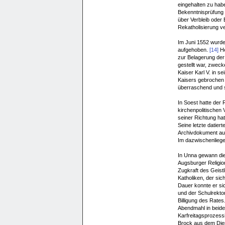
eingehalten zu habe
Bekenntnisprüfung 
über Verbleib oder
Rekatholisierung ve
Im Juni 1552 wurde
aufgehoben.
[14]
He
zur Belagerung der
gestellt war, zweck
Kaiser Karl V. in s
Kaisers gebrochen u
überraschend und s
In Soest hatte der 
kirchenpolitischen
seiner Richtung hat
Seine letzte datiert
Archivdokument au
Im dazwischenliege
In Unna gewann die
Augsburger Religio
Zugkraft des Geist
Katholiken, der si
Dauer konnte er sic
und der Schulrektor
Billigung des Rates
Abendmahl in beider
Karfreitagsprozessi
Brock aus dem Die