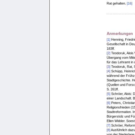
Rat gehalten.
[16]
Anmerkungen
[1]
Henning, Friedri
Gesellschaft in De
183ff.
[2]
Teodoruk, Alois 
Übergang vom Mitte
für das Lehramt in 
[3]
Teodoruk, Rat, S
[4]
Schüpp, Heinric
während der Frühzei
Stadtgeschichte. Hr
(Quellen und Forsc
S. 261ff.
[5]
Schröer, Alois: 
einer Landschaft. B
[6]
Peters, Christi
Religionsfrieden (1
Stadtreformation. I
Bürgerstolz und Für
Ellen Widder. Soest
[7]
Schröer, Reforma
[8]
Ausführlich dazu
von der Niederlage