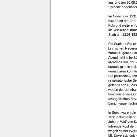
aus und am 20.08.1
Sprache abgehalte
Im November 1531 v
Kleve und der Graf
Köln und weiteren 
die Wirtschaft star
Stadt am 13.06.15
Die Stadt mußte eine
kirchlichen Neuer
zurückzugeben und a
Abendmahl in herk
allerdings vor, daß
berechtigt sein sol
vereinbaren konnte
Die politische Auto
reformatorische Be
gefährlichen Rücksc
wegen der dehnbar
kontrollierende Ein
evangelischen Bevö
Einrichtungen schr
In Soest waren di
1531 entscheidend.
Johann Wulf von Ka
führende Kopf der 
wegen seiner zwieli
Mit Einverständnis 