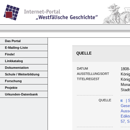
Das Portal
E-Mailing-Liste
QUELLE
Finde!
Linkkatalog
Dokumentation
DATUM
1808
AUSSTELLUNGSORT
Köni
Schule / Weiterbildung
TITEL/REGEST
König
Forschung
Monar
Projekte
Stadt
Urkunden-Datenbank
QUELLE
| 
Geset
Aussc
Edikt
57, S