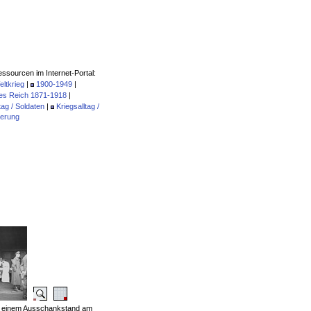
ssourcen im Internet-Portal:
eltkrieg
|
1900-1949
|
es Reich 1871-1918
|
tag / Soldaten
|
Kriegsalltag /
kerung
 einem Ausschankstand am