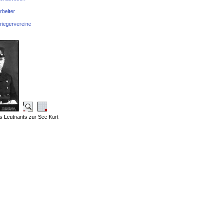
rbeiter
riegervereine
es Leutnants zur See Kurt