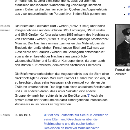
ermöglichen. Es zeigt sich zunehmend, dass vor allem die
städtische und ländliche Wahrnehmung keineswegs identisch
A
waren. Daher wird in den hier edierten Quellen das Augusterlebnis
aus zwei unterschiedlichen Perspektiven in den Blick genommen.
K
efe des
Die Briefe des Leutnants Kurt Zwirner (*1892, †1918) über seine
Zwirner
Kriegserlebnisse auf den Schiffen SMS Lothringen, SMS Breslau
und SMS Großer Kurfürst gelangten 1986 mitsamt des Nachlasses
von Eberhard Zwirner (*1899, †1984) in das damalige Staatsarchiv
Münster. Der Nachlass umfasst zum einen das Material, das als
Ergebnis der umfänglichen Forschungen Eberhard Zwirners zur
Geschichte der Familien Zwirner und Schöngarth entstanden ist,
zum anderen besteht der Nachlass aus persönlich-
wissenschaftlicher und familiärer Korrespondenz, darunter auch
den Briefen Kurt Zwirners, dem älteren Stiefbruder Eberhards.
Portrait d
Die Briefe veranschaulichen das Augusterlebnis aus der Sicht einer
Zwirner
direkt beteiligten Person. Weil Kurt Zwirner Leutnant zur See war, ist
zu beachten, dass seine Aussagen sich eventuell von denen der
Zivilisten unterscheiden. Das liegt zum einen an seinem Berufsstand
und zum anderen daran, dass unter Soldaten eine andere
Gruppendynamik herrschte als in der Bevölkerung.
[1]
Auch die
private Natur der Briefe und die damit einhergehende Intention des
Verfassers muss berücksichtigt werden.
uellen
02.08.1914
Brief des Leutnants zur See Kurt Zwirner an
seine Eltern und Geschwister über die
Mobilmachung und die euphorischen
Reaktionen an Bord vor Wilhelmshaven