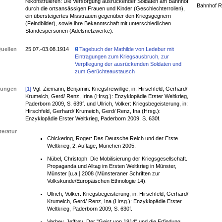
rekonstruieren: Die Versorgung ausrückender Soldaten am Bahnhof
Bahnhof R
durch die ortsansässigen Frauen und Kinder (Geschlechterrollen),
ein übersteigertes Misstrauen gegenüber den Kriegsgegnern
(Feindbilder), sowie ihre Bekanntschaft mit unterschiedlichen
Standespersonen (Adelsnetzwerke).
uellen
25.07.-03.08.1914
Tagebuch der Mathilde von Ledebur mit
Eintragungen zum Kriegsausbruch, zur
Verpflegung der ausrückenden Soldaten und
zum Gerüchteaustausch
ungen
[1]
Vgl. Ziemann, Benjamin: Kriegsfreiwillige, in: Hirschfeld, Gerhard/
Krumeich, Gerd/ Renz, Irina (Hrsg.): Enzyklopädie Erster Weltkrieg,
Paderborn 2009, S. 639f. und Ullrich, Volker: Kriegsbegeisterung, in:
Hirschfeld, Gerhard/ Krumeich, Gerd/ Renz, Ina (Hrsg.):
Enzyklopädie Erster Weltkrieg, Paderborn 2009, S. 630f.
teratur
Chickering, Roger: Das Deutsche Reich und der Erste
Weltkrieg, 2. Auflage, München 2005.
Nübel, Christoph: Die Mobilisierung der Kriegsgesellschaft.
Propaganda und Alltag im Ersten Weltkrieg in Münster,
Münster [u.a.] 2008 (Münsteraner Schriften zur
Volkskunde/Europäischen Ethnologie 14).
Ullrich, Volker: Kriegsbegeisterung, in: Hirschfeld, Gerhard/
Krumeich, Gerd/ Renz, Ina (Hrsg.): Enzyklopädie Erster
Weltkrieg, Paderborn 2009, S. 630f.
Verhey, Jeffrey: Der "Geist von 1914" und die Erfindung