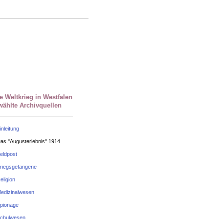
e Weltkrieg in Westfalen
wählte Archivquellen
inleitung
as "Augusterlebnis" 1914
eldpost
riegsgefangene
eligion
edizinalwesen
pionage
chulwesen