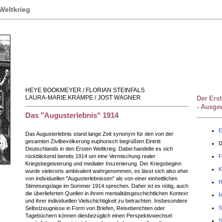
Weltkrieg
HEYE BOOKMEYER / FLORIAN STEINFALS
LAURA-MARIE KRAMPE / JOST WAGNER
Der Erst
- Ausge
Das "Augusterlebnis" 1914
E
Das Augusterlebnis stand lange Zeit synonym für den von der
gesamten Zivilbevölkerung euphorisch begrüßten Eintritt
D
Deutschlands in den Ersten Weltkrieg. Dabei handelte es sich
rückblickend bereits 1914 um eine Vermischung realer
F
Kriegsbegeisterung und medialer Inszenierung. Der Kriegsbeginn
K
wurde vielerorts ambivalent wahrgenommen, es lässt sich also eher
von individuellen "Augusterlebnissen" als von einer einheitlichen
R
Stimmungslage im Sommer 1914 sprechen. Daher ist es nötig, auch
die überlieferten Quellen in ihrem mentalitätsgeschichtlichen Kontext
M
und ihrer individuellen Vielschichtigkeit zu betrachten. Insbesondere
S
Selbstzeugnisse in Form von Briefen, Reiseberichten oder
Tagebüchern können diesbezüglich einen Perspektivwechsel
S