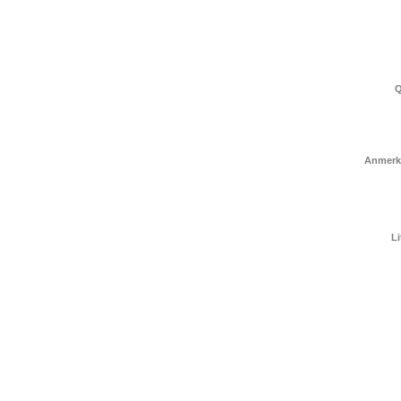
Q
Anmerk
Li