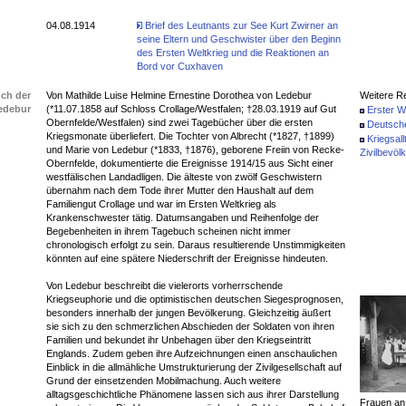
04.08.1914
Brief des Leutnants zur See Kurt Zwirner an
seine Eltern und Geschwister über den Beginn
des Ersten Weltkrieg und die Reaktionen an
Bord vor Cuxhaven
ch der
Von Mathilde Luise Helmine Ernestine Dorothea von Ledebur
Weitere Re
edebur
(*11.07.1858 auf Schloss Crollage/Westfalen; †28.03.1919 auf Gut
Erster W
Obernfelde/Westfalen) sind zwei Tagebücher über die ersten
Deutsch
Kriegsmonate überliefert. Die Tochter von Albrecht (*1827, †1899)
Kriegsall
und Marie von Ledebur (*1833, †1876), geborene Freiin von Recke-
Zivilbevöl
Obernfelde, dokumentierte die Ereignisse 1914/15 aus Sicht einer
westfälischen Landadligen. Die älteste von zwölf Geschwistern
übernahm nach dem Tode ihrer Mutter den Haushalt auf dem
Familiengut Crollage und war im Ersten Weltkrieg als
Krankenschwester tätig. Datumsangaben und Reihenfolge der
Begebenheiten in ihrem Tagebuch scheinen nicht immer
chronologisch erfolgt zu sein. Daraus resultierende Unstimmigkeiten
könnten auf eine spätere Niederschrift der Ereignisse hindeuten.
Von Ledebur beschreibt die vielerorts vorherrschende
Kriegseuphorie und die optimistischen deutschen Siegesprognosen,
besonders innerhalb der jungen Bevölkerung. Gleichzeitig äußert
sie sich zu den schmerzlichen Abschieden der Soldaten von ihren
Familien und bekundet ihr Unbehagen über den Kriegseintritt
Englands. Zudem geben ihre Aufzeichnungen einen anschaulichen
Einblick in die allmähliche Umstrukturierung der Zivilgesellschaft auf
Grund der einsetzenden Mobilmachung. Auch weitere
alltagsgeschichtliche Phänomene lassen sich aus ihrer Darstellung
Frauen an