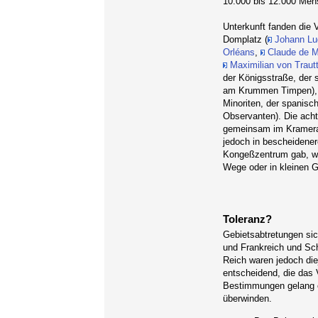
10.000 bis 12.000 Men
Unterkunft fanden die 
Domplatz (
Johann Lu
Orléans
,
Claude de 
Maximilian von Traut
der Königsstraße, der
am Krummen Timpen), 
Minoriten, der spanis
Observanten). Die acht
gemeinsam im Kramera
jedoch in bescheidener
Kongeßzentrum gab, wa
Wege oder in kleinen 
Toleranz?
Gebietsabtretungen sic
und Frankreich und Sch
Reich waren jedoch di
entscheidend, die das 
Bestimmungen gelang e
überwinden.