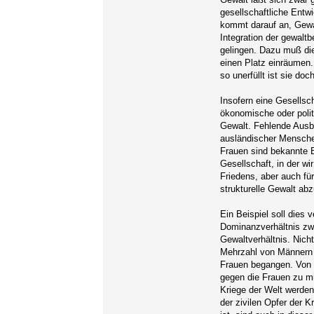
gesellschaftliche Entw
kommt darauf an, Gewal
Integration der gewaltbe
gelingen. Dazu muß die
einen Platz einräumen.
so unerfüllt ist sie do
Insofern eine Gesellscha
ökonomische oder politi
Gewalt. Fehlende Ausbi
ausländischer Mensche
Frauen sind bekannte B
Gesellschaft, in der wi
Friedens, aber auch für
strukturelle Gewalt ab
Ein Beispiel soll dies 
Dominanzverhältnis zwi
Gewaltverhältnis. Nich
Mehrzahl von Männern u
Frauen begangen. Von d
gegen die Frauen zu min
Kriege der Welt werden
der zivilen Opfer der K