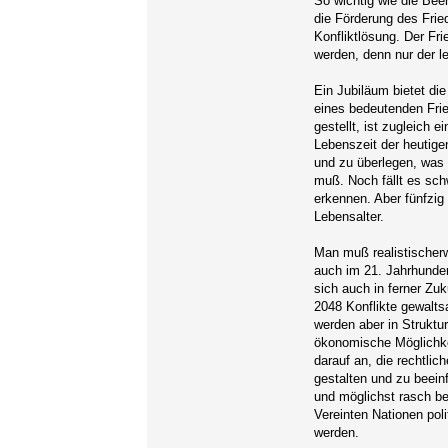
So wichtig wie die Bee
die Förderung des Frie
Konfliktlösung. Der F
werden, denn nur der le
Ein Jubiläum bietet d
eines bedeutenden Frie
gestellt, ist zugleich 
Lebenszeit der heutige
und zu überlegen, was 
muß. Noch fällt es schw
erkennen. Aber fünfzig
Lebensalter.
Man muß realistischer
auch im 21. Jahrhunder
sich auch in ferner Zu
2048 Konflikte gewalts
werden aber in Struktu
ökonomische Möglichkei
darauf an, die rechtlic
gestalten und zu beein
und möglichst rasch 
Vereinten Nationen poli
werden.