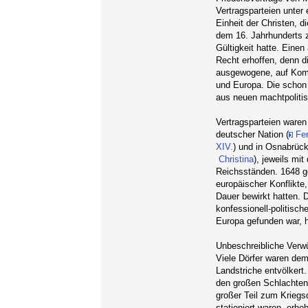
Vertragsparteien unter
Einheit der Christen, 
dem 16. Jahrhunderts z
Gültigkeit hatte. Eine
Recht erhoffen, denn 
ausgewogene, auf Kom
und Europa. Die schon
aus neuen machtpoliti
Vertragsparteien waren
deutscher Nation (
Fer
XIV.
) und in Osnabrüc
Christina
), jeweils mi
Reichsständen. 1648 g
europäischer Konflikte,
Dauer bewirkt hatten. 
konfessionell-politisc
Europa gefunden war, h
Unbeschreibliche Verw
Viele Dörfer waren de
Landstriche entvölkert
den großen Schlachten
großer Teil zum Krieg
stationiert waren, erho