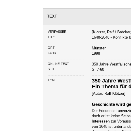
TEXT
VERFASSER
[Klötzer, Ralf / Bröcker
TITEL
1648-2048 - Konflikte 
ORT
Münster
JAHR
1998
ONLINE-TEXT
350 Jahre Westfälische
SEITE
S. 7-60
350 Jahre Westf
TEXT
Ein Thema für 
[Autor: Ralf Klötzer]
Geschichte wird g
Der Frieden ist unver
doch er ist keine Selbs
Interessen zur Voraus
von 1648 ist unter and