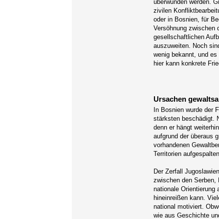
überwunden werden. Gr
zivilen Konfliktbearbei
oder in Bosnien, für 
Versöhnung zwischen d
gesellschaftlichen Auf
auszuweiten. Noch sind
wenig bekannt, und es 
hier kann konkrete Fri
Ursachen gewaltsa
In Bosnien wurde der F
stärksten beschädigt. N
denn er hängt weiterhi
aufgrund der überaus 
vorhandenen Gewaltbere
Territorien aufgespalt
Der Zerfall Jugoslawie
zwischen den Serben, 
nationale Orientierung
hineinreißen kann. Viel
national motiviert. Ob
wie aus Geschichte und