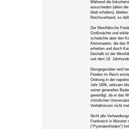
Während die linksrheini
ausschieden (allein di
blieb erhalten), blieb
Reichsverband, so daß
Der Westfälische Frie
Großmächte und erklär
schwächte aber den Kai
Kleinstaaten, die das
erhielten und durch K
Deshalb ist der Westfä
seit dem 19. Jahrhunde
Demgegenüber wird heu
Frieden im Reich ermög
Ordnung in der napoleo
Jahr 1806, wirksam bli
seiner generellen Bede
gewürdigt, da er das W
christlichen Universalo
Verhältnissen nicht me
Nicht alle Verhandlun
Frankreich in Münster n
("Pyrenäenfrieden") fo