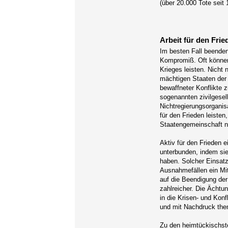
(über 20.000 Tote seit 
Arbeit für den Frie
Im besten Fall beenden
Kompromiß. Oft können
Krieges leisten. Nicht 
mächtigen Staaten der 
bewaffneter Konflikte 
sogenannten zivilgesel
Nichtregierungsorgani
für den Frieden leiste
Staatengemeinschaft ni
Aktiv für den Frieden
unterbunden, indem sie
haben. Solcher Einsat
Ausnahmefällen ein Mit
auf die Beendigung der 
zahlreicher. Die Ächtu
in die Krisen- und Konf
und mit Nachdruck the
Zu den heimtückischst