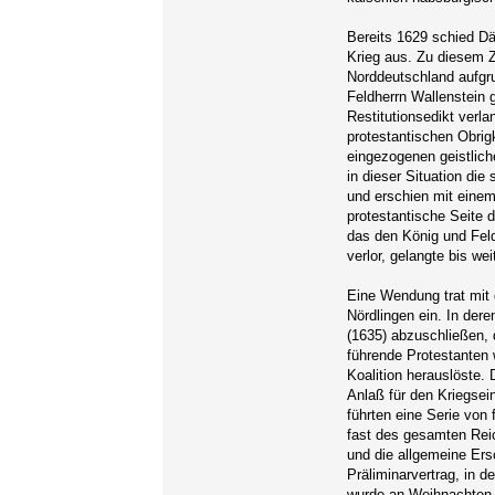
Bereits 1629 schied D
Krieg aus. Zu diesem Z
Norddeutschland aufgru
Feldherrn Wallenstein g
Restitutionsedikt verla
protestantischen Obrig
eingezogenen geistlic
in dieser Situation di
und erschien mit einem
protestantische Seite 
das den König und Fel
verlor, gelangte bis w
Eine Wendung trat mit 
Nördlingen ein. In der
(1635) abzuschließen, d
führende Protestanten 
Koalition herauslöste
Anlaß für den Kriegsein
führten eine Serie von
fast des gesamten Rei
und die allgemeine Ers
Präliminarvertrag, in 
wurde an Weihnachten 