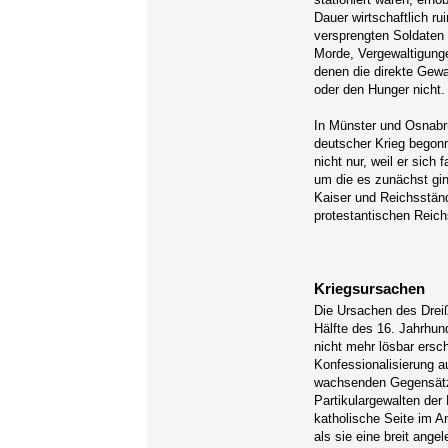
Dauer wirtschaftlich r
versprengten Soldaten
Morde, Vergewaltigung
denen die direkte Gewa
oder den Hunger nicht.
In Münster und Osnabrü
deutscher Krieg begonn
nicht nur, weil er sich 
um die es zunächst gin
Kaiser und Reichsstä
protestantischen Reic
Kriegsursachen
Die Ursachen des Dreiß
Hälfte des 16. Jahrhund
nicht mehr lösbar ersc
Konfessionalisierung a
wachsenden Gegensätze
Partikulargewalten der
katholische Seite im A
als sie eine breit ange