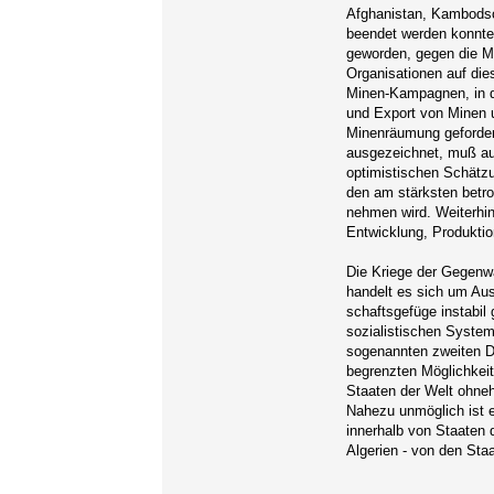
Afghanistan, Kambodsc
beendet werden konnten
geworden, gegen die M
Organisationen auf die
Minen-Kampagnen, in de
und Export von Minen u
Minenräumung geforder
ausgezeichnet, muß auf
optimistischen Schätz
den am stärksten betro
nehmen wird. Weiterhin
Entwicklung, Produkti
Die Kriege der Gegenwa
handelt es sich um Aus
schaftsgefüge instabil
sozialistischen Syste
sogenannten zweiten D
begrenzten Möglichkeit
Staaten der Welt ohneh
Nahezu unmöglich ist e
innerhalb von Staaten d
Algerien - von den Sta