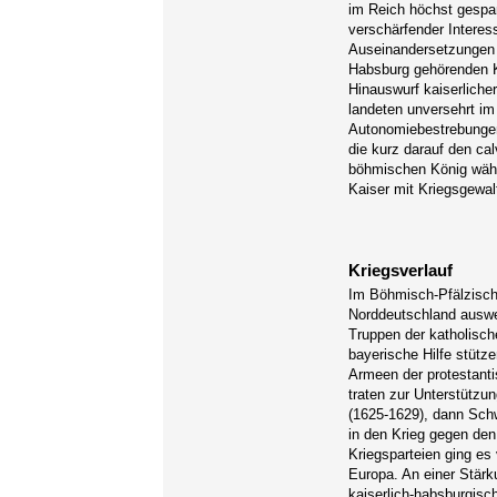
im Reich höchst gespan
verschärfender Interes
Auseinandersetzungen 
Habsburg gehörenden K
Hinauswurf kaiserliche
landeten unversehrt im
Autonomiebestrebungen
die kurz darauf den cal
böhmischen König wähl
Kaiser mit Kriegsgewal
Kriegsverlauf
Im Böhmisch-Pfälzische
Norddeutschland auswei
Truppen der katholisch
bayerische Hilfe stütze
Armeen der protestanti
traten zur Unterstützu
(1625-1629), dann Schw
in den Krieg gegen den
Kriegsparteien ging es
Europa. An einer Stärk
kaiserlich-habsburgisc