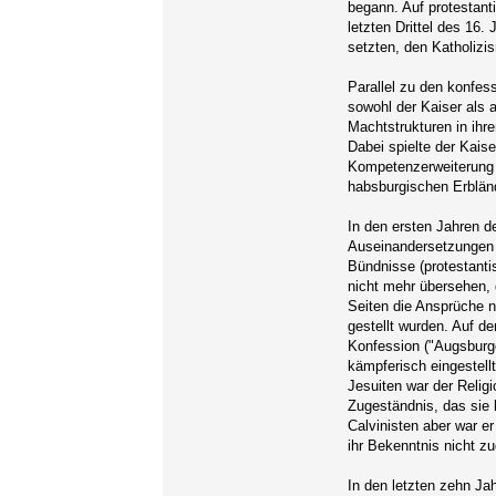
begann. Auf protestant
letzten Drittel des 16.
setzten, den Katholiz
Parallel zu den konfes
sowohl der Kaiser als 
Machtstrukturen in ihr
Dabei spielte der Kaise
Kompetenzerweiterung i
habsburgischen Erbländ
In den ersten Jahren d
Auseinandersetzungen i
Bündnisse (protestanti
nicht mehr übersehen, 
Seiten die Ansprüche n
gestellt wurden. Auf d
Konfession ("Augsburge
kämpferisch eingestell
Jesuiten war der Relig
Zugeständnis, das sie b
Calvinisten aber war er
ihr Bekenntnis nicht zu
In den letzten zehn Ja