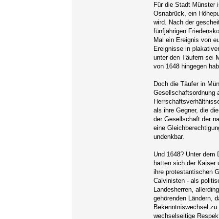
Für die Stadt Münster i
Osnabrück, ein Höhepun
wird. Nach der geschei
fünfjährigen Friedens
Mal ein Ereignis von e
Ereignisse in plakativ
unter den Täufern sei 
von 1648 hingegen habe
Doch die Täufer in Müns
Gesellschaftsordnung 
Herrschaftsverhältnisse
als ihre Gegner, die di
der Gesellschaft der n
eine Gleichberechtigung
undenkbar.
Und 1648? Unter dem 
hatten sich der Kaiser
ihre protestantischen 
Calvinisten - als poli
Landesherren, allerdi
gehörenden Ländern, d
Bekenntniswechsel zu 
wechselseitige Respekt