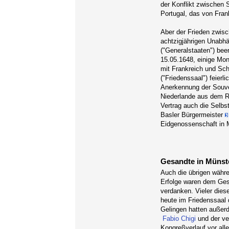
der Konflikt zwischen
Portugal, das von Frank
Aber der Frieden zwis
achtzigjährigen Unabhä
("Generalstaaten") be
15.05.1648, einige Mon
mit Frankreich und S
("Friedenssaal") feier
Anerkennung der Souver
Niederlande aus dem Re
Vertrag auch die Selbst
Basler Bürgermeister
Eidgenossenschaft in M
Gesandte in Münst
Auch die übrigen währe
Erfolge waren dem Ges
verdanken. Vieler diese
heute im Friedenssaal
Gelingen hatten außerd
Fabio Chigi
und der v
Kongreßverlauf vor all