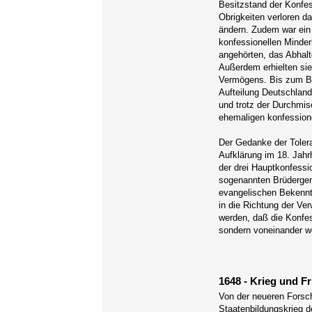
Besitzstand der Konfes
Obrigkeiten verloren d
ändern. Zudem war ein 
konfessionellen Minder
angehörten, das Abhalt
Außerdem erhielten si
Vermögens. Bis zum Beg
Aufteilung Deutschland
und trotz der Durchmis
ehemaligen konfessione
Der Gedanke der Tolera
Aufklärung im 18. Jahr
der drei Hauptkonfessi
sogenannten Brüdergem
evangelischen Bekenntn
in die Richtung der Ve
werden, daß die Konfes
sondern voneinander w
1648 - Krieg und F
Von der neueren Forsch
Staatenbildungskrieg de