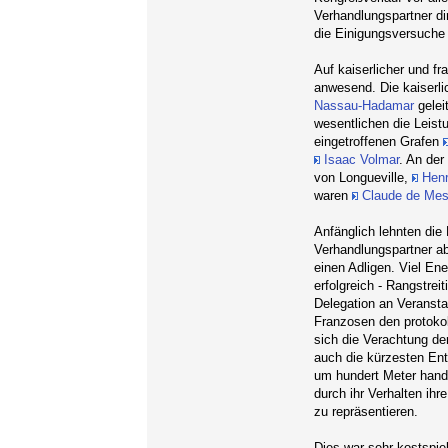
Verhandlungspartner dir
die Einigungsversuche l
Auf kaiserlicher und f
anwesend. Die kaiserl
Nassau-Hadamar
gelei
wesentlichen die Leis
eingetroffenen Grafen
Isaac Volmar
. An der
von Longueville,
Henr
waren
Claude de Me
Anfänglich lehnten die
Verhandlungspartner ab
einen Adligen. Viel En
erfolgreich - Rangstre
Delegation an Veransta
Franzosen den protokol
sich die Verachtung de
auch die kürzesten Ent
um hundert Meter hande
durch ihr Verhalten ihr
zu repräsentieren.
Dies war sehr kostspie