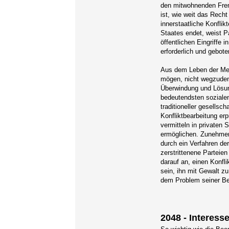
den mitwohnenden Frem
ist, wie weit das Rech
innerstaatliche Konflik
Staates endet, weist Pa
öffentlichen Eingriffe 
erforderlich und gebote
Aus dem Leben der Men
mögen, nicht wegzuden
Überwindung und Lösun
bedeutendsten sozialen
traditioneller gesellsc
Konfliktbearbeitung e
vermitteln in privaten 
ermöglichen. Zunehmen
durch ein Verfahren der
zerstrittenene Partei
darauf an, einen Konfl
sein, ihn mit Gewalt z
dem Problem seiner Be
2048 - Interess