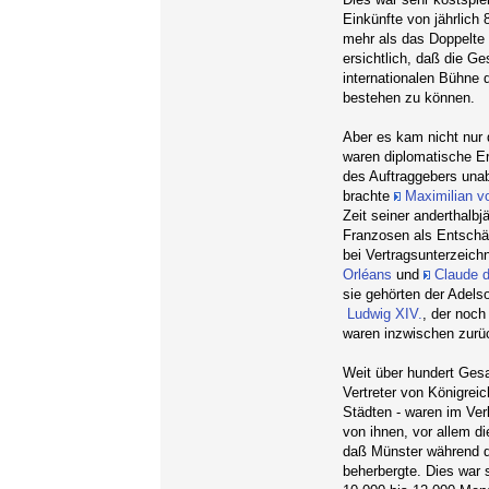
Einkünfte von jährlich 
mehr als das Doppelte 
ersichtlich, daß die G
internationalen Bühne
bestehen zu können.
Aber es kam nicht nur 
waren diplomatische Er
des Auftraggebers unab
brachte
Maximilian v
Zeit seiner anderthalb
Franzosen als Entschäd
bei Vertragsunterzeich
Orléans
und
Claude 
sie gehörten der Adels
Ludwig XIV.
, der noch
waren inzwischen zurü
Weit über hundert Gesa
Vertreter von Königrei
Städten - waren im Ve
von ihnen, vor allem d
daß Münster während d
beherbergte. Dies war s