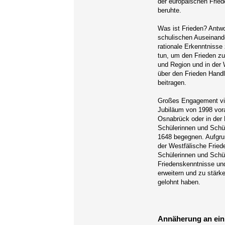
der europäischen Fried
beruhte.
Was ist Frieden? Antwo
schulischen Auseinand
rationale Erkenntniss
tun, um den Frieden zu
und Region und in der
über den Frieden Handl
beitragen.
Großes Engagement viel
Jubiläum von 1998 vora
Osnabrück oder in der 
Schülerinnen und Schü
1648 begegnen. Aufgrun
der Westfälische Fried
Schülerinnen und Schül
Friedenskenntnisse und
erweitern und zu stärk
gelohnt haben.
Annäherung an ein 