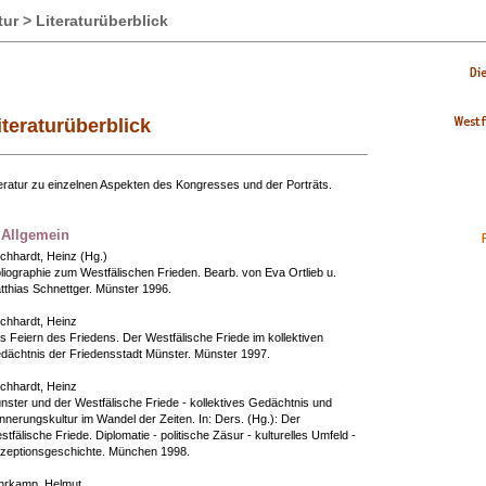
ur > Literaturüberblick
iteraturüberblick
teratur zu einzelnen Aspekten des Kongresses und der Porträts.
 Allgemein
chhardt, Heinz (Hg.)
bliographie zum Westfälischen Frieden. Bearb. von Eva Ortlieb u.
tthias Schnettger. Münster 1996.
chhardt, Heinz
s Feiern des Friedens. Der Westfälische Friede im kollektiven
dächtnis der Friedensstadt Münster. Münster 1997.
chhardt, Heinz
nster und der Westfälische Friede - kollektives Gedächtnis und
innerungskultur im Wandel der Zeiten. In: Ders. (Hg.): Der
tfälische Friede. Diplomatie - politische Zäsur - kulturelles Umfeld -
zeptionsgeschichte. München 1998.
hrkamp, Helmut