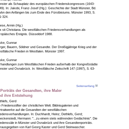
nster als Schauplatz des europäischen Friedenskongresses (1643-
49). In: Jakobi, Franz-Josef (Hg.): Geschichte der Stadt Münster, Bd.
 Von den Anfängen bis zum Ende des Fürstbistums. Münster 1993, S.
1-324.
ese, Armin (Hg.)
x sit Christiana. Die westfälischen Friedensverhandlungen als
ropäisches Ereignis. Düsseldorf 1988.
ske, Gunnar
rger, Bauern, Söldner und Gesandte. Der Dreißigjährige Krieg und der
stfälische Frieden in Westfalen. Münster 1997.
ske, Gunnar
rhandlungen zum Westfälischen Frieden außerhalb der Kongreßstädte
nster und Osnabrück. In: Westfälische Zeitschrift 147 (1997), S. 63-
.
Seitenanfang
 Porträts der Gesandten, ihre Maler
d ihre Entstehung
thlefs, Gerd
 Friedensstifter der christlichen Welt. Bildnisgalerien und
rtraitwerke auf die Gesandten der westfälischen
iedensverhandlungen. In: Duchhardt, Heinz; Dethlefs, Gerd;
eckenstedt, Hermann: "...zu einem stets währenden Gedächtnis". Die
iedenssäle in Münster und Osnabrück und ihre Gesandtenporträts.
rausgegeben von Karl Georg Kaster und Gerd Steinwascher.