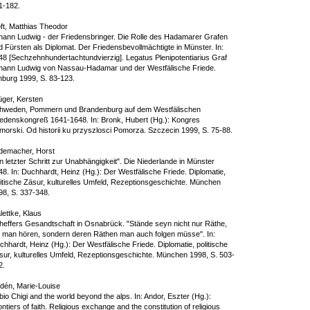
1-182.
oft, Matthias Theodor
hann Ludwig - der Friedensbringer. Die Rolle des Hadamarer Grafen
d Fürsten als Diplomat. Der Friedensbevollmächtigte in Münster. In:
48 [Sechzehnhundertachtundvierzig]. Legatus Plenipotentiarius Graf
hann Ludwig von Nassau-Hadamar und der Westfälische Friede.
mburg 1999, S. 83-123.
üger, Kersten
hweden, Pommern und Brandenburg auf dem Westfälischen
iedenskongreß 1641-1648. In: Bronk, Hubert (Hg.): Kongres
morski. Od historii ku przyszlosci Pomorza. Szczecin 1999, S. 75-88.
demacher, Horst
n letzter Schritt zur Unabhängigkeit". Die Niederlande in Münster
48. In: Duchhardt, Heinz (Hg.): Der Westfälische Friede. Diplomatie,
litische Zäsur, kulturelles Umfeld, Rezeptionsgeschichte. München
98, S. 337-348.
lettke, Klaus
heffers Gesandtschaft in Osnabrück. "Stände seyn nicht nur Räthe,
e man hören, sondern deren Räthen man auch folgen müsse". In:
hhardt, Heinz (Hg.): Der Westfälische Friede. Diplomatie, politische
sur, kulturelles Umfeld, Rezeptionsgeschichte. München 1998, S. 503-
2.
dén, Marie-Louise
io Chigi and the world beyond the alps. In: Andor, Eszter (Hg.):
ntiers of faith. Religious exchange and the constitution of religious