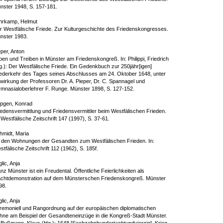
nster 1948, S. 157-181.
hrkamp, Helmut
r Westfälische Friede. Zur Kulturgeschichte des Friedenskongresses.
nster 1983.
eper, Anton
ben und Treiben in Münster am Friedenskongreß. In: Philippi, Friedrich
g.): Der Westfälische Friede. Ein Gedenkbuch zur 250jähr[igen]
ederkehr des Tages seines Abschlusses am 24. Oktober 1648, unter
twirkung der Professoren Dr. A. Pieper, Dr. C. Spannagel und
mnasialoberlehrer F. Runge. Münster 1898, S. 127-152.
pgen, Konrad
iedensvermittlung und Friedensvermittler beim Westfälischen Frieden.
 Westfälische Zeitschrift 147 (1997), S. 37-61.
hmidt, Maria
 den Wohnungen der Gesandten zum Westfälischen Frieden. In:
tfälische Zeitschrift 112 (1962), S. 185f.
glic, Anja
z Münster ist ein Freudental. Öffentliche Feierlichkeiten als
chtdemonstration auf dem Münsterschen Friedenskongreß. Münster
98.
glic, Anja
remoniell und Rangordnung auf der europäischen diplomatischen
hne am Beispiel der Gesandteneinzüge in die Kongreß-Stadt Münster.
: Bußmann, Klaus (Hg.): 1648 [Sechzehnhundertachtundvierzig]. Krieg