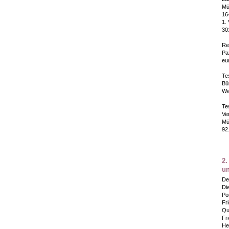
Mü
16
1.
30
Re
Pa
eu
Te
Bü
We
Te
Ve
Mü
92
2.
un
De
Die
Po
Fr
Qu
Fr
He