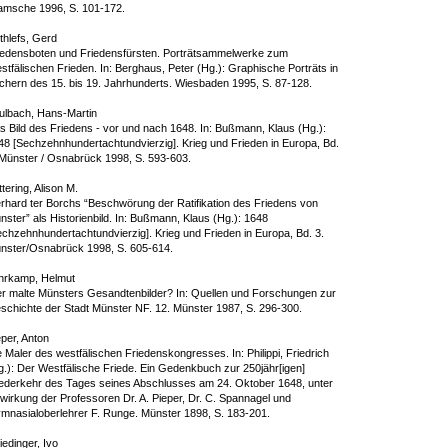
amsche 1996, S. 101-172.
thlefs, Gerd
iedensboten und Friedensfürsten. Porträtsammelwerke zum
stfälischen Frieden. In: Berghaus, Peter (Hg.): Graphische Porträts in
chern des 15. bis 19. Jahrhunderts. Wiesbaden 1995, S. 87-128.
ulbach, Hans-Martin
s Bild des Friedens - vor und nach 1648. In: Bußmann, Klaus (Hg.):
48 [Sechzehnhundertachtundvierzig]. Krieg und Frieden in Europa, Bd.
 Münster / Osnabrück 1998, S. 593-603.
tering, Alison M.
rhard ter Borchs “Beschwörung der Ratifikation des Friedens von
nster” als Historienbild. In: Bußmann, Klaus (Hg.): 1648
echzehnhundertachtundvierzig]. Krieg und Frieden in Europa, Bd. 3.
nster/Osnabrück 1998, S. 605-614.
hrkamp, Helmut
r malte Münsters Gesandtenbilder? In: Quellen und Forschungen zur
schichte der Stadt Münster NF. 12. Münster 1987, S. 296-300.
eper, Anton
 Maler des westfälischen Friedenskongresses. In: Philippi, Friedrich
g.): Der Westfälische Friede. Ein Gedenkbuch zur 250jähr[igen]
ederkehr des Tages seines Abschlusses am 24. Oktober 1648, unter
twirkung der Professoren Dr. A. Pieper, Dr. C. Spannagel und
mnasialoberlehrer F. Runge. Münster 1898, S. 183-201.
iedinger, Ivo