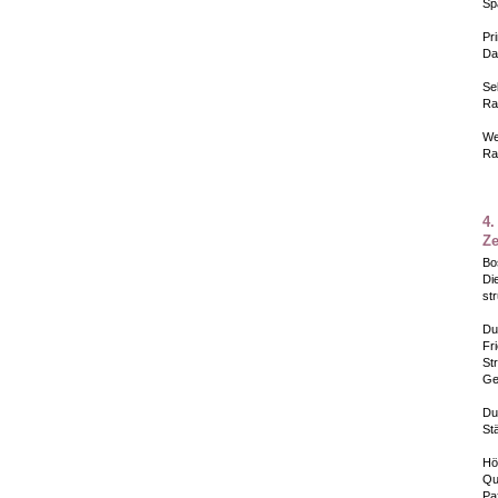
Sp
Pr
Da
Sel
Ra
We
Ra
4.
Ze
Bo
Di
st
Du
Fr
St
Ge
Du
St
Hö
Qua
Pa