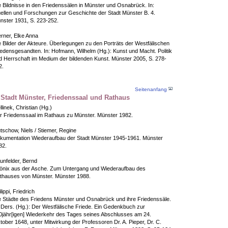
e Bildnisse in den Friedenssälen in Münster und Osnabrück. In:
ellen und Forschungen zur Geschichte der Stadt Münster B. 4.
nster 1931, S. 223-252.
rner, Elke Anna
e Bilder der Akteure. Überlegungen zu den Porträts der Westfälischen
iedensgesandten. In: Hofmann, Wilhelm (Hg.): Kunst und Macht. Politik
d Herrschaft im Medium der bildenden Kunst. Münster 2005, S. 278-
2.
Seitenanfang
 Stadt Münster, Friedenssaal und Rathaus
linek, Christian (Hg.)
r Friedenssaal im Rathaus zu Münster. Münster 1982.
tschow, Niels / Stiemer, Regine
kumentation Wiederaufbau der Stadt Münster 1945-1961. Münster
82.
unfelder, Bernd
önix aus der Asche. Zum Untergang und Wiederaufbau des
thauses von Münster. Münster 1988.
lippi, Friedrich
e Städte des Friedens Münster und Osnabrück und ihre Friedenssäle.
: Ders. (Hg.): Der Westfälische Friede. Ein Gedenkbuch zur
0jähr[igen] Wiederkehr des Tages seines Abschlusses am 24.
tober 1648, unter Mitwirkung der Professoren Dr. A. Pieper, Dr. C.