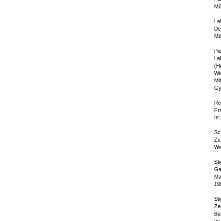
Mü
La
De
Mü
Pi
Le
(H
Wi
Mi
Gy
Re
Fr
In:
Sc
Zu
Wes
Sti
Gan
Ma
19
Sti
Ze
Bü
In