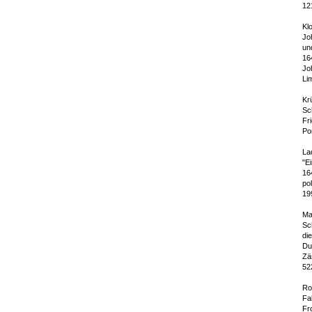
12
Kl
Jo
un
16
Jo
Li
Kr
Sc
Fr
Po
La
"Ei
16
po
19
Ma
Sc
di
Duc
Zä
52
Ro
Fab
Fro