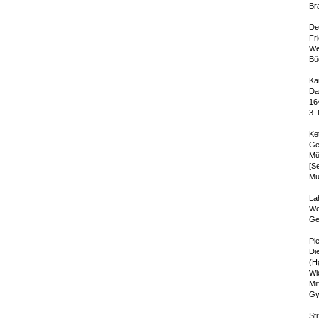
Br
De
Fr
We
Bü
Ka
Da
16
3.
Ket
Ge
Mü
[S
Mü
La
We
Ge
Pi
Die
(H
Wi
Mi
Gy
Str