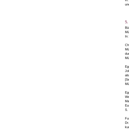
un
5.
Bü
Mü
In:
Chi
Mü
du
Mü
Eg
Jo
al
[S
Mü
Eg
We
Ma
Eu
S.
Fu
Dr
ku