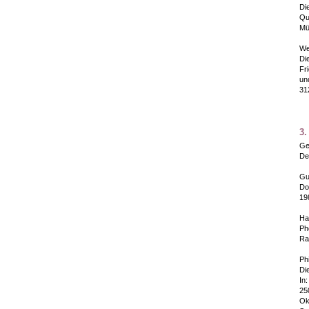
Di
Qu
Mü
We
Di
Fr
un
31
3.
Gel
De
Gu
Do
19
Ha
Ph
Ra
Phi
Di
In
25
Ok