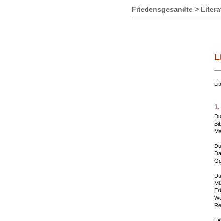
Friedensgesandte > Literat
L
Li
1.
Du
Bi
Ma
Du
Da
Ge
Du
Mü
Er
Wes
Re
La