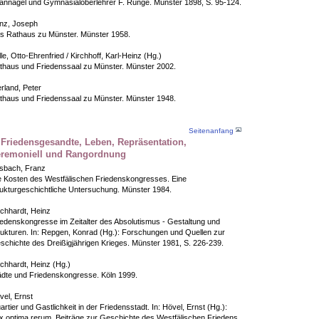
annagel und Gymnasialoberlehrer F. Runge. Münster 1898, S. 95-124.
inz, Joseph
s Rathaus zu Münster. Münster 1958.
le, Otto-Ehrenfried / Kirchhoff, Karl-Heinz (Hg.)
thaus und Friedenssaal zu Münster. Münster 2002.
rland, Peter
thaus und Friedenssaal zu Münster. Münster 1948.
Seitenanfang
 Friedensgesandte, Leben, Repräsentation,
remoniell und Rangordnung
sbach, Franz
e Kosten des Westfälischen Friedenskongresses. Eine
rukturgeschichtliche Untersuchung. Münster 1984.
chhardt, Heinz
iedenskongresse im Zeitalter des Absolutismus - Gestaltung und
rukturen. In: Repgen, Konrad (Hg.): Forschungen und Quellen zur
schichte des Dreißigjährigen Krieges. Münster 1981, S. 226-239.
chhardt, Heinz (Hg.)
ädte und Friedenskongresse. Köln 1999.
vel, Ernst
rtier und Gastlichkeit in der Friedensstadt. In: Hövel, Ernst (Hg.):
x optima rerum. Beiträge zur Geschichte des Westfälischen Friedens.