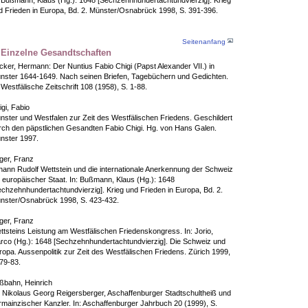
d Frieden in Europa, Bd. 2. Münster/Osnabrück 1998, S. 391-396.
Seitenanfang
 Einzelne Gesandtschaften
cker, Hermann: Der Nuntius Fabio Chigi (Papst Alexander VII.) in
nster 1644-1649. Nach seinen Briefen, Tagebüchern und Gedichten.
 Westfälische Zeitschrift 108 (1958), S. 1-88.
gi, Fabio
nster und Westfalen zur Zeit des Westfälischen Friedens. Geschildert
rch den päpstlichen Gesandten Fabio Chigi. Hg. von Hans Galen.
nster 1997.
ger, Franz
hann Rudolf Wettstein und die internationale Anerkennung der Schweiz
s europäischer Staat. In: Bußmann, Klaus (Hg.): 1648
echzehnhundertachtundvierzig]. Krieg und Frieden in Europa, Bd. 2.
nster/Osnabrück 1998, S. 423-432.
ger, Franz
ttsteins Leistung am Westfälischen Friedenskongress. In: Jorio,
rco (Hg.): 1648 [Sechzehnhundertachtundvierzig]. Die Schweiz und
ropa. Aussenpolitik zur Zeit des Westfälischen Friedens. Zürich 1999,
 79-83.
ßbahn, Heinrich
. Nikolaus Georg Reigersberger, Aschaffenburger Stadtschultheiß und
rmainzischer Kanzler. In: Aschaffenburger Jahrbuch 20 (1999), S.