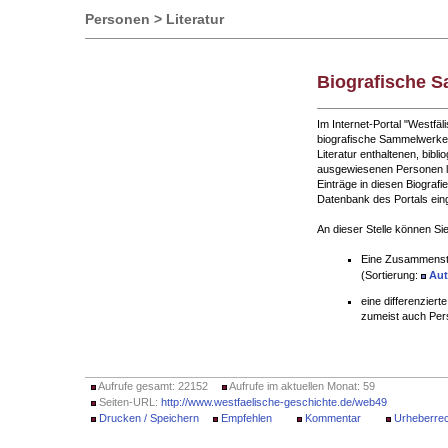
Personen > Literatur
Biografische 
Im Internet-Portal "Westf
biografische Sammelwerke 
Literatur enthaltenen, bibli
ausgewiesenen Personen l
Einträge in diesen Biograf
Datenbank des Portals eing
An dieser Stelle können Sie
Eine Zusammenst
(Sortierung:
Aut
eine differenziert
zumeist auch Per
Aufrufe gesamt: 22152
Aufrufe im aktuellen Monat: 59
Seiten-URL:
http://www.westfaelische-geschichte.de/web49
Drucken / Speichern
Empfehlen
Kommentar
Urheberrec