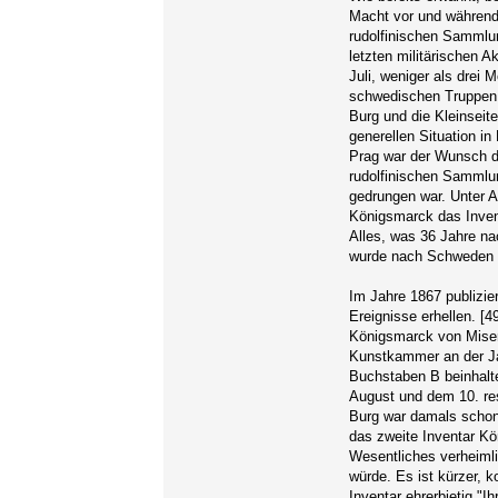
Macht vor und während 
rudolfinischen Sammlun
letzten militärischen 
Juli, weniger als drei 
schwedischen Truppen 
Burg und die Kleinseit
generellen Situation i
Prag war der Wunsch de
rudolfinischen Sammlu
gedrungen war. Unter A
Königsmarck das Inven
Alles, was 36 Jahre na
wurde nach Schweden tr
Im Jahre 1867 publizie
Ereignisse erhellen. [4
Königsmarck von Miser
Kunstkammer an der Ja
Buchstaben B beinhalt
August und dem 10. re
Burg war damals schon
das zweite Inventar Kö
Wesentliches verheimli
würde. Es ist kürzer, k
Inventar ehrerbietig "