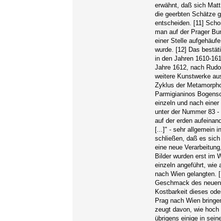
erwähnt, daß sich Matt
die geerbten Schätze g
entscheiden. [11] Sch
man auf der Prager Bu
einer Stelle aufgehäufe
wurde. [12] Das bestät
in den Jahren 1610-161
Jahre 1612, nach Rudol
weitere Kunstwerke au
Zyklus der Metamorpho
Parmigianinos Bogensc
einzeln und nach einer 
unter der Nummer 83 - 
auf der erden aufeinan
[...]" - sehr allgemei
schließen, daß es sich
eine neue Verarbeitung
Bilder wurden erst im 
einzeln angeführt, wie
nach Wien gelangten. [
Geschmack des neuen K
Kostbarkeit dieses ode
Prag nach Wien bringen
zeugt davon, wie hoch 
übrigens einige in sei