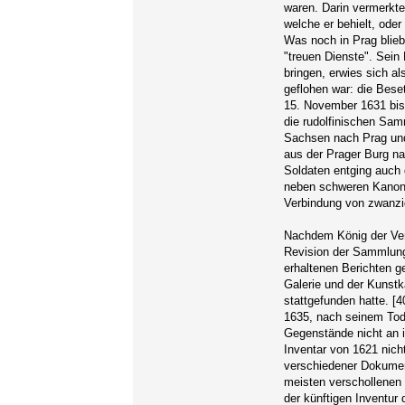
waren. Darin vermerkte
welche er behielt, oder
Was noch in Prag blieb
"treuen Dienste". Sei
bringen, erwies sich al
geflohen war: die Bese
15. November 1631 bis
die rudolfinischen Sa
Sachsen nach Prag und
aus der Prager Burg n
Soldaten entging auch 
neben schweren Kanone
Verbindung von zwanzi
Nachdem König der Veru
Revision der Sammlun
erhaltenen Berichten ge
Galerie und der Kunstk
stattgefunden hatte. [4
1635, nach seinem Tod
Gegenstände nicht an i
Inventar von 1621 nich
verschiedener Dokumen
meisten verschollenen
der künftigen Inventur