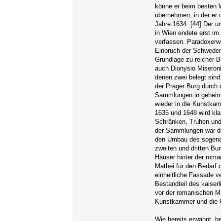
könne er beim besten Wi
übernehmen, in der er 
Jahre 1634. [44] Der 
in Wien endete erst im
verfassen. Paradoxerw
Einbruch der Schweden
Grundlage zu reicher B
auch Dionysio Miseron
denen zwei belegt sind
der Prager Burg durch 
Sammlungen in geheime
wieder in die Kunstka
1635 und 1648 wird kla
Schränken, Truhen und 
der Sammlungen war da
den Umbau des sogena
zweiten und dritten Bu
Häuser hinter der rom
Mathei für den Bedarf 
einheitliche Fassade v
Bestandteil des kaiser
vor der romanischen Ma
Kunstkammer und die G
Wie bereits erwähnt, b