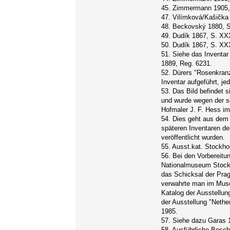
45. Zimmermann 1905,
47. Vilímková/Kašička
48. Beckovský 1880, S
49. Dudík 1867, S. XXX
50. Dudík 1867, S. XX
51. Siehe das Inventar 
1889, Reg. 6231.
52. Dürers "Rosenkranz
Inventar aufgeführt, j
53. Das Bild befindet s
und wurde wegen der 
Hofmaler J. F. Hess im
54. Dies geht aus dem 
späteren Inventaren de
veröffentlicht wurden.
55. Ausst.kat. Stockho
56. Bei den Vorbereitu
Nationalmuseum Stock
das Schicksal der Prag
verwahrte man im Muse
Katalog der Ausstellun
der Ausstellung "Neth
1985.
57. Siehe dazu Garas
58. Ausführliche Besc