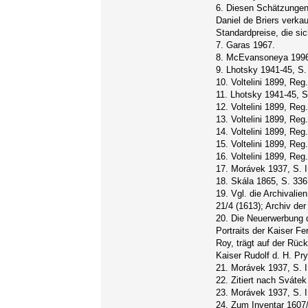
6. Diesen Schätzungen 
Daniel de Briers verka
Standardpreise, die si
7. Garas 1967.
8. McEvansoneya 1996,
9. Lhotsky 1941-45, S.
10. Voltelini 1899, Reg
11. Lhotsky 1941-45, S
12. Voltelini 1899, Reg
13. Voltelini 1899, Reg
14. Voltelini 1899, Reg.
15. Voltelini 1899, Reg.
16. Voltelini 1899, Reg
17. Morávek 1937, S. II
18. Skála 1865, S. 336
19. Vgl. die Archivalie
21/4 (1613); Archiv der
20. Die Neuerwerbung 
Portraits der Kaiser Fe
Roy, trägt auf der Rüc
Kaiser Rudolf d. H. Pry
21. Morávek 1937, S. II
22. Zitiert nach Svátek
23. Morávek 1937, S. II
24. Zum Inventar 1607