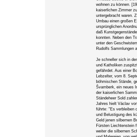
wohnen zu können. [19] 
kaiserlichen Zimmer zu
untergebracht waren. 
Umbau einen großen Eing
ursprünglichen Anordnu
daß Kunstgegenstände 
konnten. Neben den Tr
unter den Geschwister
Rudolfs Sammlungen al
Je schneller sich in d
und Katholiken zuspitz
gefährdet. Aus einer B
Lebzelter, vom 8. Sep
böhmischen Stände, ge
Švamberk, ein neues In
der kaiserlichen Samm
Ständeheer Sold zahle
Jahres hielt Václav vo
führte: "Es verbleiben
und Belustigung des kü
Geld jenen silbernen B
Fürsten Liechtenstein f
weiter die silbernen Sc
und Malereien, von wel