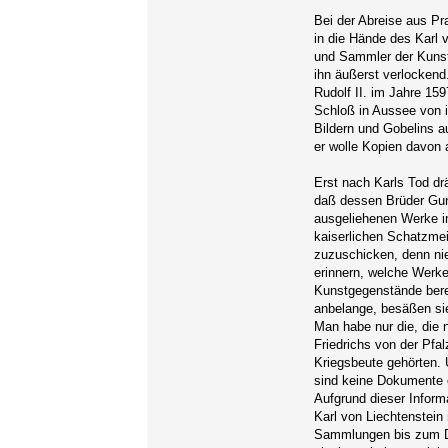
Bei der Abreise aus Pr
in die Hände des Karl 
und Sammler der Kunst
ihn äußerst verlockend
Rudolf II. im Jahre 1
Schloß in Aussee von i
Bildern und Gobelins 
er wolle Kopien davon a
Erst nach Karls Tod dr
daß dessen Brüder Gun
ausgeliehenen Werke 
kaiserlichen Schatzmei
zuzuschicken, denn ni
erinnern, welche Werke
Kunstgegenstände bere
anbelange, besäßen si
Man habe nur die, die
Friedrichs von der Pfa
Kriegsbeute gehörten. 
sind keine Dokumente e
Aufgrund dieser Inform
Karl von Liechtenstein 
Sammlungen bis zum De