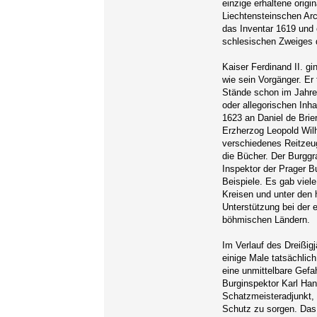
einzige erhaltene orig
Liechtensteinschen Arc
das Inventar 1619 und
schlesischen Zweiges d
Kaiser Ferdinand II. g
wie sein Vorgänger. Er
Stände schon im Jahre 
oder allegorischen Inha
1623 an Daniel de Brie
Erzherzog Leopold Wil
verschiedenes Reitzeug
die Bücher. Der Burggra
Inspektor der Prager B
Beispiele. Es gab viel
Kreisen und unter den 
Unterstützung bei der 
böhmischen Ländern.
Im Verlauf des Dreißig
einige Male tatsächlic
eine unmittelbare Gefa
Burginspektor Karl Han
Schatzmeisteradjunkt, 
Schutz zu sorgen. Das