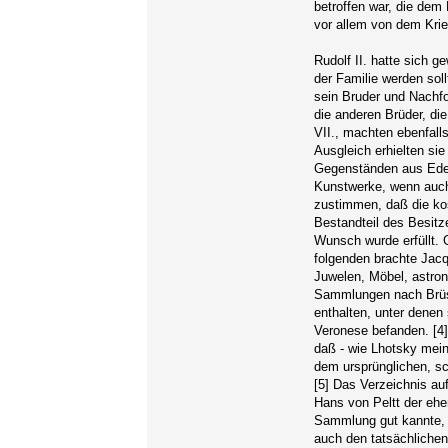
betroffen war, die dem
vor allem von dem Kri
Rudolf II. hatte sich 
der Familie werden so
sein Bruder und Nachfo
die anderen Brüder, di
VII., machten ebenfalls
Ausgleich erhielten s
Gegenständen aus Edel
Kunstwerke, wenn auch
zustimmen, daß die ko
Bestandteil des Besitz
Wunsch wurde erfüllt.
folgenden brachte Jac
Juwelen, Möbel, astro
Sammlungen nach Brüss
enthalten, unter denen
Veronese befanden. [4]
daß - wie Lhotsky mein
dem ursprünglichen, s
[5] Das Verzeichnis au
Hans von Peltt der ehe
Sammlung gut kannte, 
auch den tatsächlichen