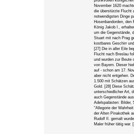
prunkvollen königlich
November 1620 machte 
die überstürzte Flucht 
notwendigsten Dinge pa
Hosenbandorden, den F
König Jakob I., erhalt
um die Gegenstände, di
Stuart mit nach Prag g
kostbares Geschirr und 
[27] Die in aller Eile
Flucht nach Breslau fo
und wurden zur Beute 
von Bayern. Dieser hie
auf - schon am 17. Nov
aber nicht entgehen. 
1.500 mit Schätzen au
Gold. [28] Diese Schät
unterschiedlicher Art
auch Gegenstände aus 
Adelspalästen: Bilder,
"Allegorie der Wahrhei
der Alten Pinakothek au
Rudolf II. gemalt wurde
Maler früher tätig war. 