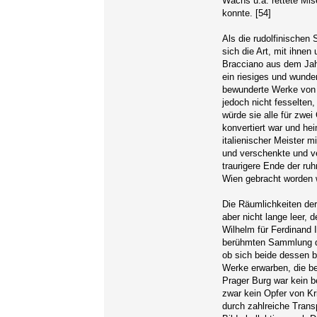
Wachs u.a. rettete Mis
konnte. [54]
Als die rudolfinische
sich die Art, mit ihne
Bracciano aus dem Jahr
ein riesiges und wund
bewunderte Werke von 
jedoch nicht fesselten,
würde sie alle für zwe
konvertiert war und hei
italienischer Meister m
und verschenkte und ve
traurigere Ende der ru
Wien gebracht worden w
Die Räumlichkeiten de
aber nicht lange leer,
Wilhelm für Ferdinand I
berühmten Sammlung de
ob sich beide dessen 
Werke erwarben, die be
Prager Burg war kein b
zwar kein Opfer von Kr
durch zahlreiche Trans