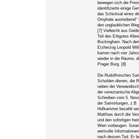
bewegen sich die Preis
identifizierte einige 
das Schicksal eines di
Omphale austreibend" v
den unglaublichen We
[7] Vielleicht aus Geld
Teil des Erbgutes Alb
Buckingham. Nach dem
Erzherzog Leopold Wilh
kamen nach vier Jahrz
wieder in die Räume, d
Prager Burg. [8]
Die Rudolfinischen Sa
Schulden dienen, die Ru
neben der Verwandtsch
der venezianische Abg
Schreiben vom 5. Nove
der Sammlungen, z.B. 
Hofkammer bezahlt wer
Matthias durch die Ver
und den sofortigen he
Wien vorbeugen. Soranz
wertvolle Information
nach dessen Tod. Er be