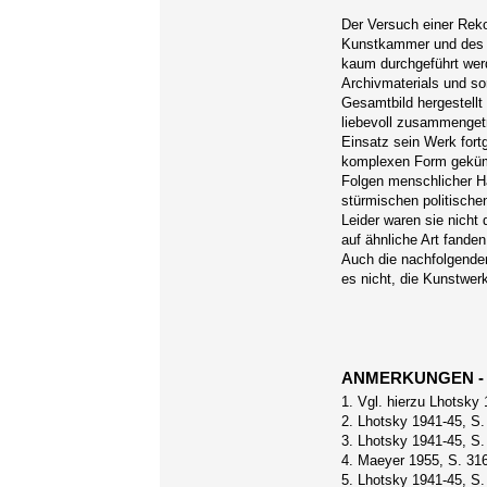
Der Versuch einer Reko
Kunstkammer und des Pa
kaum durchgeführt werde
Archivmaterials und s
Gesamtbild hergestellt
liebevoll zusammengetr
Einsatz sein Werk fort
komplexen Form gekümm
Folgen menschlicher Ha
stürmischen politische
Leider waren sie nicht 
auf ähnliche Art fand
Auch die nachfolgende
es nicht, die Kunstwer
ANMERKUNGEN 
1. Vgl. hierzu Lhotsky 
2. Lhotsky 1941-45, S.
3. Lhotsky 1941-45, S.
4. Maeyer 1955, S. 316
5. Lhotsky 1941-45, S.