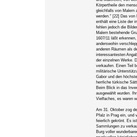
Körpertheile den mensc
gleichfalls von Malern
werden." [22] Das von 
enthält eine Liste der
fehlen jedoch die Bilde
Malern bestehende Grup
1607/11 läßt erkennen
anderswohin verschlepp
anderen Räumen als de
interessantesten Angab
der einzelnen Werke. D
verkaufen. Einen Teil 
militärische Unterstüt
Gabor und den höchste
herrliche türkische Sä
Beim Blick in das Inve
ausgewählt wurden. Ihr
Vielfaches, es waren w
Am 31. Oktober zog der
Pfalz in Prag ein, und 
feierlich gekrönt. Es i
Sammlungen zu verkauf
Burg voller wunderbare