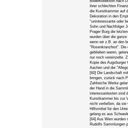
Bilderkollektion nach 
ihrer schlechten Finan
die Kunstkammer auf d
Dekoration in den Empf
"uninteressante oder b
Sohn und Nachfolger Jo
Prager Burg die letzte
wurden über die ganze 
wenn wir z.B. an den b
"Rosenkranzfest". Die
geblieben waren, gela
nur noch vereinzelte. 
Kopie des Augsburger 
Aachen und die "Allego
[60] Die Landschaft mi
bringen, zurück nach P
Zahlreiche Werke gela
der Hand in die Samml
interessantesten sind 
Kunstkammer bis zur V
nicht verließen, da si
Hilfsmittel für den Un
gelang es aus Schwede
[64] Aus Wien wurden 
Rudolfs Sammlungen p