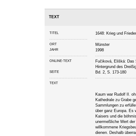
TEXT
TITEL
1648: Krieg und Friede
ORT
Münster
JAHR
1998
ONLINE-TEXT
Fučiková, Elišká: Das
Hintergrund des Dreißi
SEITE
Bd. 2, S. 173-180
TEXT
Kaum war Rudolf II. ohn
Kathedrale zu Grabe ge
Sammlungen zu erfüllen
über ganz Europa. Es w
Kaisers und die böhmis
unermeßliche Wert der 
willkommene Kriegsbeut
dienen. Deshalb überra