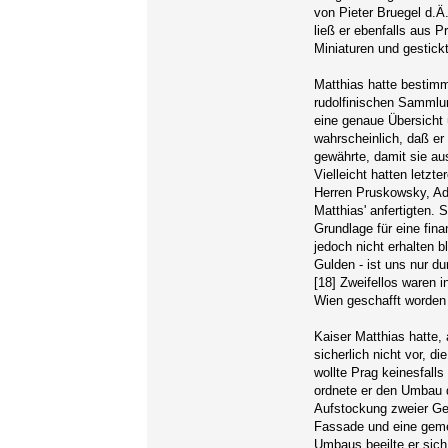
von Pieter Bruegel d.Ä
ließ er ebenfalls aus P
Miniaturen und gestick
Matthias hatte bestimmt
rudolfinischen Sammlu
eine genaue Übersicht 
wahrscheinlich, daß er
gewährte, damit sie a
Vielleicht hatten letzt
Herren Pruskowsky, Ada
Matthias' anfertigten. S
Grundlage für eine fin
jedoch nicht erhalten 
Gulden - ist uns nur d
[18] Zweifellos waren 
Wien geschafft worden 
Kaiser Matthias hatte,
sicherlich nicht vor, 
wollte Prag keinesfall
ordnete er den Umbau d
Aufstockung zweier Geb
Fassade und eine geme
Umbaus beeilte er sich