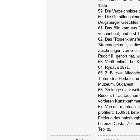
1966.
59. Die Verzeichnisse d
60. Die Gemäldegalerie
(Augsburger Geschlech
61. Das Bild kam aus P
verzeichnet, und erst 
62. Das "Rosenkranzfes
Strahov gekauft; in d
Zeichnungen von Giuli
Rudolf II. gehört hat, 
63. Veröffentlicht bei 
64. Ryšavá 1971.
65. Z. B. zwei Allegori
Tintorettos Herkules u
Múzeum, Budapest.
66. So lange nicht wei
Rudolfs II. auftauchen
vorderen Kunstkammer),
67. Von der mantuani
profitiert; 1630/31 bet
Feldzug des habsburgis
Lorenzo Costa, Zeichn
Teplitz.