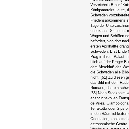
Verzeichnis B nur "Kai
Königsmarcks Leute, d
Schweden vorzubereiten
Friedensabkommens sta
Tage der Unterzeichnu
unbekannt. Sicher ist
Wagen und Schiffen na
befördert, von dort nac
ersten Aprilhälfte drän
Schweden. Erst Ende M
Prag in ihrem Palast 
blieb auf der Prager B
dem Abschluß des West
die Schweden alle Bilde
nicht. [51] Zu diesen 
das Bild mit dem Raub 
Romano, das ein schwe
[53] Nach Stockholm wu
anspruchsvollen Transp
de Vries, Giambologna,
Terrakotta oder Gips b
in den Räumlichkeiten
Orientalien, zoologis
astronomische Geräte.