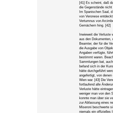
[41] Es scheint, daß d
die Gegenstände nicht 
Im Spanischen Saal, d.h
von Veronese entdeckt,
Vertumnus von Arcimbol
Gemächern hing. [42]
Inwieweit die Verluste 
aus den Dokumenten, die
Beamter, der für die V
die Ausgabe von Objekt
Angaben verfügte, führ
bestimmt waren. Beacht
Sammlungen bat, auch dr
befand sich in der Kun
hätte durchgeführt we
angefertigt, von denen 
Wien war. [43] Die Verw
fortlaufend alle Änder
Verluste hätte eintrag
weniger man von den S
konnte man über sie ve
zur Abfassung eines n
Miseroni beschwerte s
niemals ein offizielle