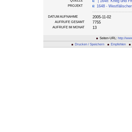
QUELLE
| 1648: Krieg und Fr
PROJEKT
1648 - Westfälischer
DATUM AUFNAHME
2005-11-02
AUFRUFE GESAMT
7755
AUFRUFE IM MONAT
13
Seiten-URL:
http://ww
Drucken / Speichern
Empfehlen