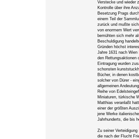
Verstecke und wieder 
Kontrolle über ihre Anz
Besetzung Prags durch 
einem Teil der Sammlun
zurück und mußte sich
von enormem Wert veru
bemühten sich mehr al
Beschuldigung handelte
Gründen höchst intere
Jahre 1631 nach Wien 
den Rettungsaktionen d
Eintragung wurden zu
schonsten kunststuckh
Bücher, in denen kostb
solcher von Dürer - ei
allgemeinen Andeutung 
Reihe von Edelsteinge
Miniaturen, türkische 
Matthias veranlaßt hatt
einer der größten Ausz
jene Werke italienisch
Jahrhunderts, die bis
Zu seiner Verteidigung
die nach der Flucht Fr