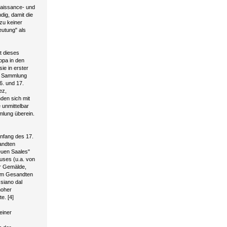
naissance- und
ig, damit die
 zu keiner
utung" als
ht dieses
opa in den
e in erster
er Sammlung
. und 17.
ez,
den sich mit
 unmittelbar
mlung überein.
Anfang des 17.
andten
euen Saales"
auses (u.a. von
r Gemälde,
dem Gesandten
siano dal
hoher
e. [4]
einer