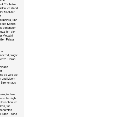
h der
t: "Er betrat
Salon; er stand
Der Saal der
n
ofmalers, und
h des Königs
die schönsten
uez ihm vier
r Vielzahl
oßen Palast
von
nnernd, fragte
ßen?". Daran
 diesen
er
nd so wird die
hm und Macht
e Szenen aus
thologischen
Kunst bezüglich
tlerischen, im
ken, für
 benutzten
wurden. Diese