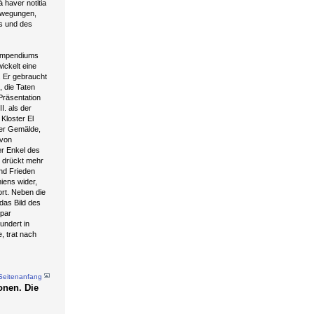
á haver notitia
Bewegungen,
es und des
Kompendiums
ickelt eine
. Er gebraucht
, die Taten
Präsentation
I. als der
Kloster El
ser Gemälde,
 von
er Enkel des
, drückt mehr
nd Frieden
iens wider,
ort. Neben die
das Bild des
 par
undert in
 trat nach
Seitenanfang
onen. Die