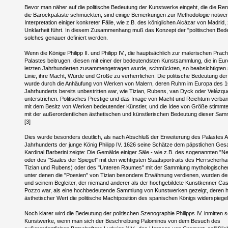
Bevor man näher auf die politische Bedeutung der Kunstwerke eingeht, die die Re
die Barockpaläste schmückten, sind einige Bemerkungen zur Methodologie notwend
Interpretation einiger konkreter Fälle, wie z.B. des königlichen Alcázar von Madrid,
Unklarheit führt. In diesem Zusammenhang muß das Konzept der "politischen Bede
solches genauer definiert werden.
Wenn die Könige Philipp II. und Philipp IV., die hauptsächlich zur malerischen Prac
Palastes beitrugen, diesen mit einer der bedeutendsten Kunstsammlung, die in Eur
letzten Jahrhunderten zusammengetragen wurde, schmückten, so beabsichtigten si
Linie, ihre Macht, Würde und Größe zu verherrlichen. Die politische Bedeutung d
wurde durch die Anhäufung von Werken von Malern, deren Ruhm im Europa des 16
Jahrhunderts bereits unbestritten war, wie Tizian, Rubens, van Dyck oder Velázqu
unterstrichen. Politisches Prestige und das Image von Macht und Reichtum verban
mit dem Besitz von Werken bedeutender Künstler, und die Idee von Größe stimmte
mit der außerordentlichen ästhetischen und künstlerischen Bedeutung dieser Sam
[3]
Dies wurde besonders deutlich, als nach Abschluß der Erweiterung des Palastes 
Jahrhunderts der junge König Philipp IV. 1626 seine Schätze dem päpstlichen Ges
Kardinal Barberini zeigte: Die Gemälde einiger Säle - wie z.B. des sogenannten "N
oder des "Saales der Spiegel" mit den wichtigsten Staatsportraits des Herrscherh
Tizian und Rubens) oder des "Unteren Raumes" mit der Sammlung mythologische
unter denen die "Poesien" von Tizian besondere Erwähnung verdienen, wurden 
und seinem Begleiter, der niemand anderer als der hochgebildete Kunstkenner Cas
Pozzo war, als eine hochbedeutende Sammlung von Kunstwerken gezeigt, deren 
ästhetischer Wert die politische Machtposition des spanischen Königs widerspiegelt
Noch klarer wird die Bedeutung der politischen Szenographie Philipps IV. inmitten s
Kunstwerke, wenn man sich der Beschreibung Palominos von dem Besuch des