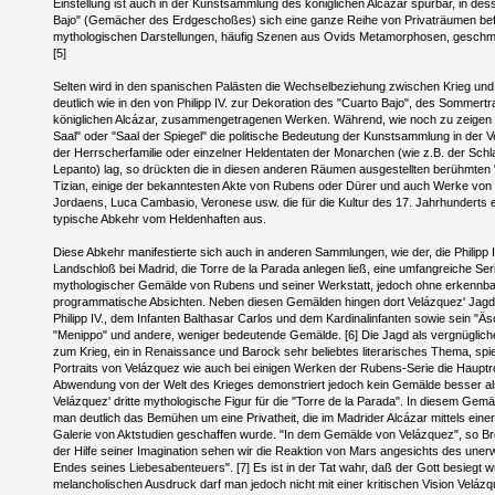
Einstellung ist auch in der Kunstsammlung des königlichen Alcázar spürbar, in des
Bajo" (Gemächer des Erdgeschoßes) sich eine ganze Reihe von Privaträumen befa
mythologischen Darstellungen, häufig Szenen aus Ovids Metamorphosen, geschm
[5]
Selten wird in den spanischen Palästen die Wechselbeziehung zwischen Krieg und
deutlich wie in den von Philipp IV. zur Dekoration des "Cuarto Bajo", des Sommert
königlichen Alcázar, zusammengetragenen Werken. Während, wie noch zu zeigen i
Saal" oder "Saal der Spiegel" die politische Bedeutung der Kunstsammlung in der V
der Herrscherfamilie oder einzelner Heldentaten der Monarchen (wie z.B. der Schl
Lepanto) lag, so drückten die in diesen anderen Räumen ausgestellten berühmten
Tizian, einige der bekanntesten Akte von Rubens oder Dürer und auch Werke von
Jordaens, Luca Cambasio, Veronese usw. die für die Kultur des 17. Jahrhunderts e
typische Abkehr vom Heldenhaften aus.
Diese Abkehr manifestierte sich auch in anderen Sammlungen, wie der, die Philipp IV
Landschloß bei Madrid, die Torre de la Parada anlegen ließ, eine umfangreiche Ser
mythologischer Gemälde von Rubens und seiner Werkstatt, jedoch ohne erkennb
programmatische Absichten. Neben diesen Gemälden hingen dort Velázquez' Jagdp
Philipp IV., dem Infanten Balthasar Carlos und dem Kardinalinfanten sowie sein "Ä
"Menippo" und andere, weniger bedeutende Gemälde. [6] Die Jagd als vergnügliche
zum Krieg, ein in Renaissance und Barock sehr beliebtes literarisches Thema, spie
Portraits von Velázquez wie auch bei einigen Werken der Rubens-Serie die Hauptro
Abwendung von der Welt des Krieges demonstriert jedoch kein Gemälde besser al
Velázquez' dritte mythologische Figur für die "Torre de la Parada". In diesem Gem
man deutlich das Bemühen um eine Privatheit, die im Madrider Alcázar mittels eine
Galerie von Aktstudien geschaffen wurde. "In dem Gemälde von Velázquez", so Br
der Hilfe seiner Imagination sehen wir die Reaktion von Mars angesichts des uner
Endes seines Liebesabenteuers". [7] Es ist in der Tat wahr, daß der Gott besiegt 
melancholischen Ausdruck darf man jedoch nicht mit einer kritischen Vision Velázq