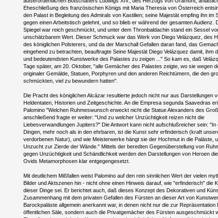
außerordentlichen Botschafters Ludwigs XIV., des Herzogs von Gramont, anläßlic
Eheschließung des französischen Königs mit Maria Theresia von Österreich entsinn
den Palast in Begleitung des Admirals von Kastilien; seine Majestät empfing ihn im 
gegen einen Arbeitstisch gelehnt, und so blieb er während der gesamten Audienz. 
Spiegel war reich geschmückt, und unter dem Thronbaldachin stand ein Sessel vo
unschätzbarem Wert. Dieser Schmuck war das Werk von Diego Velázquez, des H
des königlichen Polsterers, und da der Marschall Gefallen daran fand, das Gemac
eingehend zu betrachten, beauftragte Seine Majestät Diego Velázquez damit, ihm 
und bedeutendsten Kunstwerke des Palastes zu zeigen ..." So kam es, daß Velázq
Tage später, am 20. Oktober, "alle Gemächer des Palastes zeigte, wo sie wegen de
originaler Gemälde, Statuen, Porphyren und den anderen Reichtümern, die den gr
schmückten, viel zu bewundern hatten".
Die Pracht des königlichen Alcázar resultierte jedoch nicht nur aus Darstellungen 
Heldentaten, Historien und Zeitgeschichte. An die Empresa segunda Saavedras eri
Palomino "Welchen Ruhmeswunsch erweckt nicht die Statue Alexanders des Gro
anschließend fragte er weiter: "Und zu welcher Unzüchtigkeit reizen nicht die
Liebesverwandlungen Jupiters?" Die Antwort kann nicht aufschlußreicher sein: "In
Dingen, mehr noch als in den ehrbaren, ist die Kunst sehr erfinderisch (kraft unser
verdorbenen Natur), und wie Meisterwerke hängt sie der Hochmut in die Paläste, u
Unzucht zur Zierde der Wände." Mittels der beredten Gegenüberstellung von Ru
gegen Unzüchtigkeit und Schändlichkeit werden den Darstellungen von Heroen di
Ovids Metamorphosen klar entgegengesetzt.
Mit deutlichem Mißfallen weist Palomino auf den rein sinnlichen Wert der vielen my
Bilder und Aktszenen hin - nicht ohne einen Hinweis darauf, wie "erfinderisch" die 
dieser Dinge sei. Er berichtet auch, daß dieses Konzept des Dekorativen und Küns
Zusammenhang mit dem privaten Gefallen des Fürsten an dieser Art von Kunstwer
Barockpaläste allgemein anerkannt war, in denen nicht nur die zur Repräsentation
öffentlichen Säle, sondern auch die Privatgemächer des Fürsten ausgeschmückt 