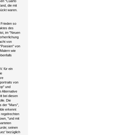
sen "Cuarto
nd, die mit
ückt waren.
 Frieden so
raktes des
st, im "Neuen
erherrlichung
acht von
 "Poesien" von
 Malern wie
benfalls
. für ein
ie
are
ortraits von
sop" und
 Alternative
lt bei diesen
lle. Die
s der "Mars",
älde erkennt
r regelrechten
own, "und mit
warteten
wurde; seinen
uez' bezüglich