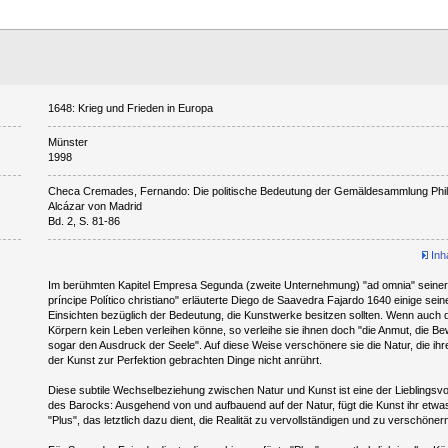
1648: Krieg und Frieden in Europa
Münster
1998
Checa Cremades, Fernando: Die politische Bedeutung der Gemäldesammlung Phili
Alcázar von Madrid
Bd. 2, S. 81-86
Inh
Im berühmten Kapitel Empresa Segunda (zweite Unternehmung) "ad omnia" seiner
príncipe Político christiano" erläuterte Diego de Saavedra Fajardo 1640 einige seine
Einsichten bezüglich der Bedeutung, die Kunstwerke besitzen sollten. Wenn auch d
Körpern kein Leben verleihen könne, so verleihe sie ihnen doch "die Anmut, die 
sogar den Ausdruck der Seele". Auf diese Weise verschönere sie die Natur, die ihre
der Kunst zur Perfektion gebrachten Dinge nicht anrührt.
Diese subtile Wechselbeziehung zwischen Natur und Kunst ist eine der Lieblingsvo
des Barocks: Ausgehend von und aufbauend auf der Natur, fügt die Kunst ihr etwas
"Plus", das letztlich dazu dient, die Realität zu vervollständigen und zu verschöner