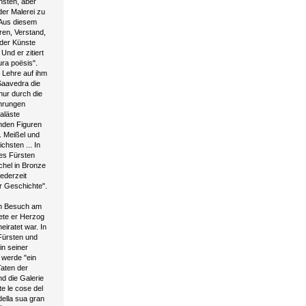
nsten, aber
der Malerei zu
"Aus diesem
en, Verstand,
 der Künste
Und er zitiert
ura poësis".
e Lehre auf ihm
 Saavedra die
 nur durch die
ehrungen
aläste
enden Figuren
. Meißel und
hsten ... In
des Fürsten
chel in Bronze
ederzeit
r Geschichte".
en Besuch am
dmete er Herzog
eiratet war. In
Fürsten und
in seiner
 werde "ein
Taten der
d die Galerie
e le cose del
 della sua gran