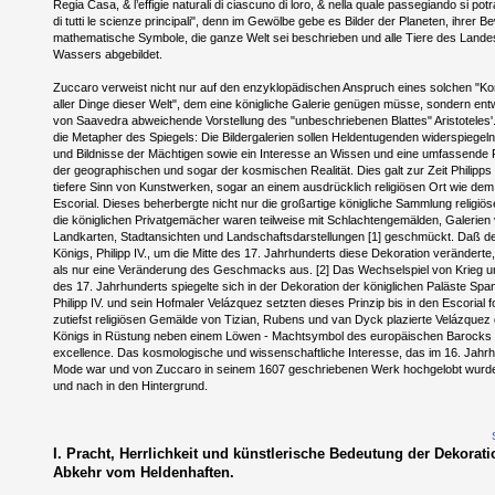
Regia Casa, & l’effigie naturali di ciascuno di loro, & nella quale passegiando si potr
di tutti le scienze principali", denn im Gewölbe gebe es Bilder der Planeten, ihrer 
mathematische Symbole, die ganze Welt sei beschrieben und alle Tiere des Land
Wassers abgebildet.
Zuccaro verweist nicht nur auf den enzyklopädischen Anspruch eines solchen "
aller Dinge dieser Welt", dem eine königliche Galerie genügen müsse, sondern entw
von Saavedra abweichende Vorstellung des "unbeschriebenen Blattes" Aristoteles'
die Metapher des Spiegels: Die Bildergalerien sollen Heldentugenden widerspiegeln
und Bildnisse der Mächtigen sowie ein Interesse an Wissen und eine umfassende 
der geographischen und sogar der kosmischen Realität. Dies galt zur Zeit Philipps I
tiefere Sinn von Kunstwerken, sogar an einem ausdrücklich religiösen Ort wie dem 
Escorial. Dieses beherbergte nicht nur die großartige königliche Sammlung religiö
die königlichen Privatgemächer waren teilweise mit Schlachtengemälden, Galerien
Landkarten, Stadtansichten und Landschaftsdarstellungen [1] geschmückt. Daß d
Königs, Philipp IV., um die Mitte des 17. Jahrhunderts diese Dekoration veränderte
als nur eine Veränderung des Geschmacks aus. [2] Das Wechselspiel von Krieg u
des 17. Jahrhunderts spiegelte sich in der Dekoration der königlichen Paläste Span
Philipp IV. und sein Hofmaler Velázquez setzten dieses Prinzip bis in den Escorial f
zutiefst religiösen Gemälde von Tizian, Rubens und van Dyck plazierte Velázquez 
Königs in Rüstung neben einem Löwen - Machtsymbol des europäischen Barocks
excellence. Das kosmologische und wissenschaftliche Interesse, das im 16. Jahrh
Mode war und von Zuccaro in seinem 1607 geschriebenen Werk hochgelobt wurde,
und nach in den Hintergrund.
I. Pracht, Herrlichkeit und künstlerische Bedeutung der Dekorati
Abkehr vom Heldenhaften.