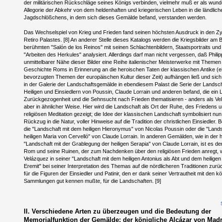
der militärischen Rückschläge seines Königs verbinden, vielmehr muß er als wun
Allegorie der Abkehr von dem heldenhaften und kriegerischen Leben in die ländlic
Jagdschlößchens, in dem sich dieses Gemälde befand, verstanden werden.
Das Wechselspiel von Krieg und Frieden fand seinen höchsten Ausdruck in den Z
Retiro Palastes. [8] An anderer Stelle dieses Katalogs werden die Kriegsbilder am B
berühmten "Salón de los Reinos" mit seinen Schlachtenbildern, Staatsportraits und
"Arbeiten des Herkules" analysiert. Allerdings darf man nicht vergessen, daß Philipp
unmittelbarer Nähe dieser Bilder eine Reihe italienischer Meisterwerke mit Themen
Geschichte Roms in Erinnerung an die heroischen Taten der klassischen Antike (e
bevorzugten Themen der europäischen Kultur dieser Zeit) aufhängen ließ und sich
in der Galerie der Landschaftsgemälde in ebendiesem Palast die Serie der Landsch
Heiligen und Einsiedlern von Poussin, Claude Lorrain und anderen befand, die ein 
Zurückgezogenheit und die Sehnsucht nach Frieden thematisieren - anders als Ve
aber in ähnlicher Weise. Hier wird die Landschaft als Ort der Ruhe, des Friedens 
religiösen Meditation gezeigt; die Idee der klassischen Landschaft symbolisiert nu
Rückzug in die Natur, voller Hinweise auf die Tradition der christlichen Einsiedler. B
die "Landschaft mit dem heiligen Hieronymus" von Nicolas Poussin oder die "Lands
heiligen Maria von Cervelló" von Claude Lorrain. In anderen Gemälden, wie in der h
"Landschaft mit der Grablegung der heiligen Serapia" von Claude Lorrain, ist es de
Rom und seine Ruinen, der zum Nachdenken über den religiösen Frieden anregt,
Velázquez in seiner "Landschaft mit dem heiligen Antonius als Abt und dem heiligen
Eremit" bei seiner Interpretation des Themas auf die nördlicheren Traditionen zurüc
für die Figuren der Einsiedler und Patinir, den er dank seiner Vertrautheit mit den k
Sammlungen gut kennen mußte, für die Landschaften. [9]
II. Verschiedene Arten zu überzeugen und die Bedeutung der
Memorialfunktion der Gemälde: der königliche Alcázar von Mad