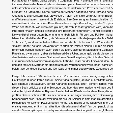
Für Saavedra Fajardo diente dieses hinzugefügte "Plus" - unentbehrlich in allen Kü
insbesondere in der Malerei - dazu, den exemplarischen und erzieherischen Wert 
unterstreichen, eines der Hauptmerkmale der künstlerischen Praxis der Neuzeit: 
Grunde", so Saavedra Fajardo, "wurde der Mensch nackt und ohne Sprache gebor
Gedächtnis und Vorstellungskraft wie leere Tafeln, damit die Lehre auf ihnen Bilder
und Wissenschaften male und die Erziehung ihre Belehrung auf ihnen schreibe ...". 
eine weitere, in der barocken Kunsttheorie bevorzugte Vorstellung, die des "Ut pict
Wenn der Mensch, wie Aristoteles glaubte, als "tabula rasa" geboren wird, kann di
ihre Bilder "malen" und die Erziehung ihre Belehrung "schreiben". Ab hier erläutert
Notwendigkeit einer guten Erziehung, unentbehrlich für Fürsten und Politiker, nicht
lebendigen Vorbilder der Eltern, Vorfahren und Lehrer, d.h. derjenigen, die ihre Bel
"schreiben", sondern auch durch Kunstwerke, die ihre Lehren auf die Wände der P
"malen". Daher, so fährt Saavedra fort, "sollten die Paläste nicht nur durch die leb
reformiert werden, sondern auch durch die toten, also durch Statuen und Gemälde
Pinsel sind zwar stumm, aber sie haben größere Überzeugungskraft als die wortreic
den Palästen sollte es keine Statue und kein Gemälde geben, die nicht den Geist 
zum ruhmreichen Nacheifern anspornen. Laßt die Pinsel auf der Leinwand, den Sti
und den Meißel in Marmor die Heldentaten der Vergangenheit verkünden, damit er j
belehrt werde; diese Statuen und Gemälde sind immer gegenwärtige Zeugnisse de
Einige Jahre zuvor, 1607, kehrte Federico Zuccaro nach einem wenig erfolgreich
Hof Philipps II. nach Italien zurück. Seine "Idea de pittori, scultori et architetti" wi
Karl Emanuel von Savoyen, der mit Katharina Michaela, einer Tochter Philipps, verh
diesem Buch drückte er seine Bewunderung über das zeichnerische Können des 
seine Fertigkeit, Gebäude, Figuren, Landschaften, Pferde und andere Tiere, die er 
großen Galerie sehen wollte, zu zeichnen, aus und sagte voraus, diese Sammlung
Kompendium aller Dinge der Welt und ein großer Spiegel, in dem man die größten 
Helden des königlichen Hauses sehen könne, das Bildnis eines jeden von ihnen, un
entlang wandelnd erfährt man alles über die Wissenschaften", "un compendio di tutt
mondo, & un amplio speccio, nel quale si verderanno l’attioni piú illustri de gli Heroi