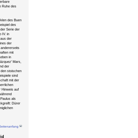
derbare
he Ruhe des
yklen des Buen
eispiel des
 der Serie der
 IV. in
 aus der
ines der
 andererseits
aften mit
Leben in
lázquez' Mars,
und der
n den stoischen
eispiele sind
chaft mit der
errlichen
r Hinweis auf
 während
 Paulus als
kgreift: Dürer
öniglichen
Seitenanfang
rid