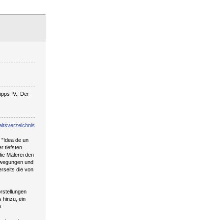
pps IV.: Der
altsverzeichnis
 "Idea de un
r tiefsten
ie Malerei den
Bewegungen und
rseits die von
rstellungen
 hinzu, ein
n.