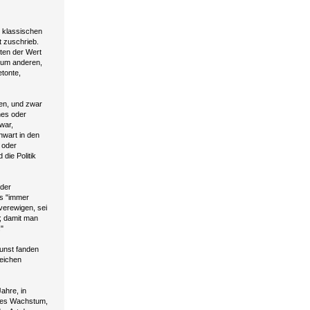
r klassischen
t zuschrieb.
ten der Wert
zum anderen,
tonte,
ben, und zwar
hes oder
war,
nwart in den
 oder
die Politik
 der
es "immer
verewigen, sei
n; damit man
."
unst fanden
reichen
ahre, in
iges Wachstum,