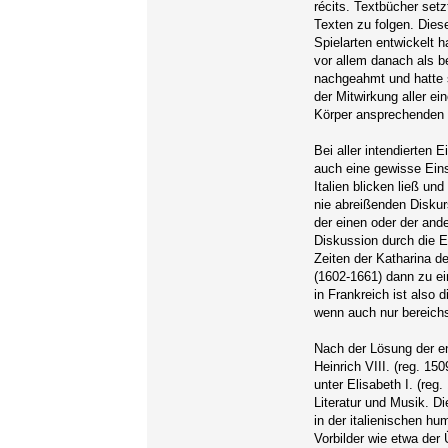
récits. Textbücher set
Texten zu folgen. Dies
Spielarten entwickelt 
vor allem danach als b
nachgeahmt und hatte s
der Mitwirkung aller e
Körper ansprechenden 
Bei aller intendierten 
auch eine gewisse Eins
Italien blicken ließ un
nie abreißenden Diskur
der einen oder der and
Diskussion durch die E
Zeiten der Katharina d
(1602-1661) dann zu ein
in Frankreich ist also 
wenn auch nur bereichs
Nach der Lösung der e
Heinrich VIII. (reg. 1
unter Elisabeth I. (reg
Literatur und Musik. D
in der italienischen hu
Vorbilder wie etwa der