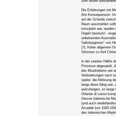
zum festen Bestandteil
Die Erfahrungen mit Me
ihre Konsequenzen: Im
auf der Scheide zwisch
Raum ausstrahlen sollt
konzipiert war, wurden
Orgeln bestückt - einge
unbekannten Ausmaßen
Salisburgensis" von He
(?), früher allgemein O
Stimmen zu fünf Chöre
In der zweiten Hälfte 
Prozesse abgespielt, d
des Musiklebens wie a
Veränderungen nach sic
später, die Ablösung d
lange diese fähig war,
aufzufangen, so lange
Orlando di Lasso kompo
Oeuvre italienische M
(und auch niederländis
Arcadelt (um 1500-155
des italienischen Madr