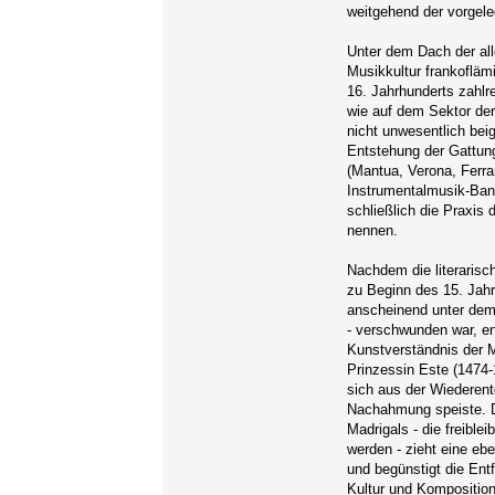
weitgehend der vorgele
Unter dem Dach der al
Musikkultur frankofläm
16. Jahrhunderts zahl
wie auf dem Sektor de
nicht unwesentlich bei
Entstehung der Gattung 
(Mantua, Verona, Ferrar
Instrumentalmusik-Ban
schließlich die Praxis
nennen.
Nachdem die literarisc
zu Beginn des 15. Jahr
anscheinend unter dem
- verschwunden war, e
Kunstverständnis der M
Prinzessin Este (1474-
sich aus der Wiederen
Nachahmung speiste. Di
Madrigals - die freible
werden - zieht eine eb
und begünstigt die Ent
Kultur und Kompositio