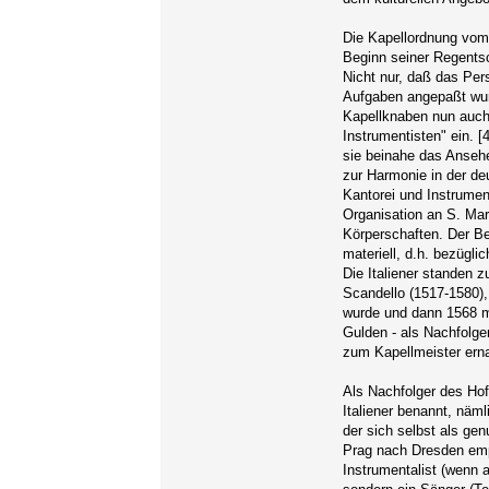
Die Kapellordnung vom
Beginn seiner Regentsc
Nicht nur, daß das Per
Aufgaben angepaßt wur
Kapellknaben nun auch 
Instrumentisten" ein. [
sie beinahe das Ansehe
zur Harmonie in der de
Kantorei und Instrumen
Organisation an S. Mar
Körperschaften. Der Be
materiell, d.h. bezügli
Die Italiener standen
Scandello (1517-1580),
wurde und dann 1568 m
Gulden - als Nachfolg
zum Kapellmeister ern
Als Nachfolger des Ho
Italiener benannt, näml
der sich selbst als ge
Prag nach Dresden empf
Instrumentalist (wenn 