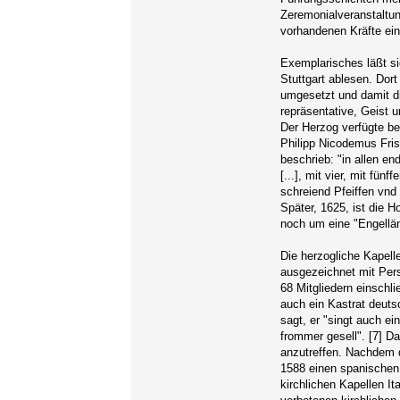
Zeremonialveranstaltun
vorhandenen Kräfte ein
Exemplarisches läßt s
Stuttgart ablesen. Dort
umgesetzt und damit d
repräsentative, Geist 
Der Herzog verfügte be
Philipp Nicodemus Fris
beschrieb: "in allen e
[...], mit vier, mit fü
schreiend Pfeiffen vnd
Später, 1625, ist die H
noch um eine "Engellä
Die herzogliche Kapel
ausgezeichnet mit Pers
68 Mitgliedern einschli
auch ein Kastrat deuts
sagt, er "singt auch ei
frommer gesell". [7] Da
anzutreffen. Nachdem d
1588 einen spanischen
kirchlichen Kapellen I