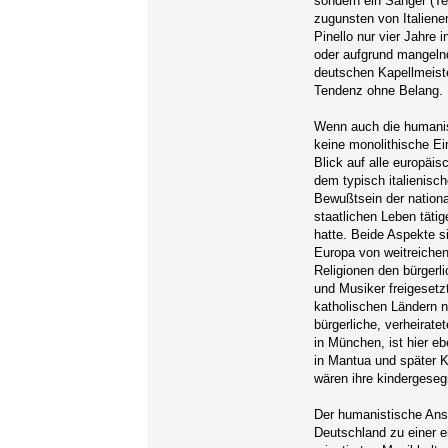
sondern ein Sänger (Te
zugunsten von Italiene
Pinello nur vier Jahre 
oder aufgrund mangelnd
deutschen Kapellmeiste
Tendenz ohne Belang.
Wenn auch die humanis
keine monolithische Ei
Blick auf alle europäi
dem typisch italienisc
Bewußtsein der nationa
staatlichen Leben tätig
hatte. Beide Aspekte s
Europa von weitreichen
Religionen den bürgerl
und Musiker freigesetz
katholischen Ländern n
bürgerliche, verheirat
in München, ist hier e
in Mantua und später K
wären ihre kindergese
Der humanistische Anst
Deutschland zu einer e