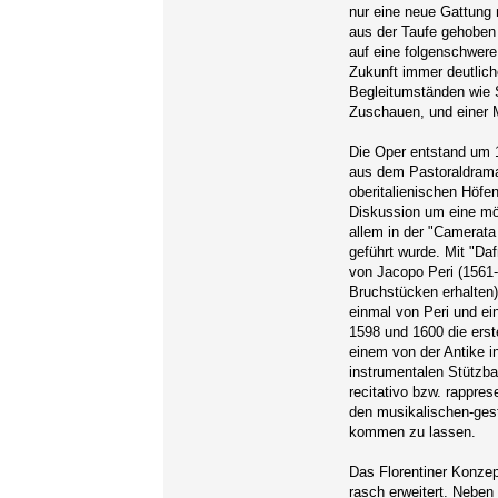
nur eine neue Gattung
aus der Taufe gehoben 
auf eine folgenschwere
Zukunft immer deutlich
Begleitumständen wie 
Zuschauen, und einer M
Die Oper entstand um 1
aus dem Pastoraldrama
oberitalienischen Höfen
Diskussion um eine mög
allem in der "Camerata
geführt wurde. Mit "Da
von Jacopo Peri (1561-
Bruchstücken erhalten)
einmal von Peri und ei
1598 und 1600 die erste
einem von der Antike i
instrumentalen Stützba
recitativo bzw. rappres
den musikalischen-gest
kommen zu lassen.
Das Florentiner Konzep
rasch erweitert. Neben