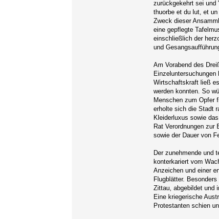
zurückgekehrt sei und 
thuorbe et du lut, et u
Zweck dieser Ansammlu
eine gepflegte Tafelm
einschließlich der her
und Gesangsaufführung
Am Vorabend des Dreiß
Einzeluntersuchungen b
Wirtschaftskraft ließ e
werden konnten. So wüte
Menschen zum Opfer fie
erholte sich die Stadt
Kleiderluxus sowie das
Rat Verordnungen zur 
sowie der Dauer von Fe
Der zunehmende und te
konterkariert vom Wach
Anzeichen und einer en
Flugblätter. Besonders
Zittau, abgebildet und
Eine kriegerische Aus
Protestanten schien un