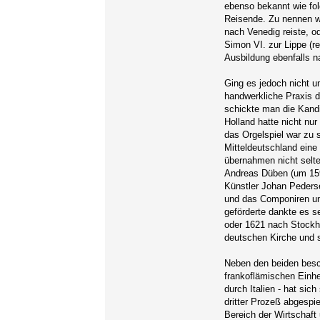
ebenso bekannt wie folg
Reisende. Zu nennen w
nach Venedig reiste, 
Simon VI. zur Lippe (r
Ausbildung ebenfalls n
Ging es jedoch nicht u
handwerkliche Praxis de
schickte man die Kand
Holland hatte nicht nur
das Orgelspiel war zu 
Mitteldeutschland eine
übernahmen nicht selte
Andreas Düben (um 159
Künstler Johan Pederse
und das Componiren un
geförderte dankte es s
oder 1621 nach Stockho
deutschen Kirche und s
Neben den beiden besch
frankoflämischen Einh
durch Italien - hat sic
dritter Prozeß abgespie
Bereich der Wirtschaft