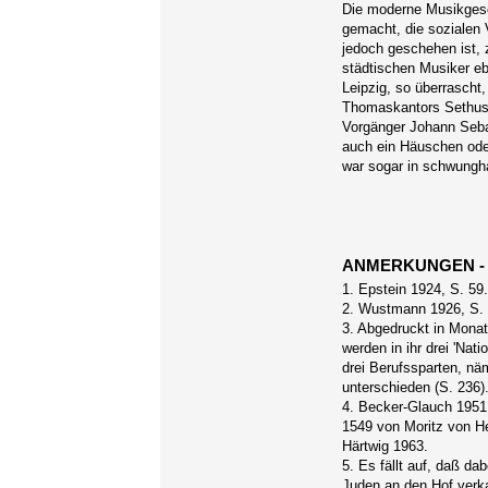
Die moderne Musikgesc
gemacht, die sozialen 
jedoch geschehen ist, z
städtischen Musiker eb
Leipzig, so überrascht,
Thomaskantors Sethus 
Vorgänger Johann Sebas
auch ein Häuschen ode
war sogar in schwungh
ANMERKUNGEN 
1. Epstein 1924, S. 59
2. Wustmann 1926, S. 
3. Abgedruckt in Monat
werden in ihr drei 'Nat
drei Berufssparten, nä
unterschieden (S. 236)
4. Becker-Glauch 1951,
1549 von Moritz von He
Härtwig 1963.
5. Es fällt auf, daß da
Juden an den Hof verk