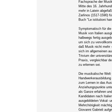
Fachsprache der Musik 
Mitte des 16. Jahrhund
mehr in Latein abgefaßt
Zarlinos (1517-1590) f
Buch "Le istitutioni h
Symptomatisch für die 
Musik von Italien ausg
halbwegs fertig ausgeb
um sich zu vervollkomm
daß Musik nicht mehr -
sich im allgemeinen au
Trivium der universitär
Praxis, vergleichbar 
zu erlernen sei.
Die musikalische Welt
Handwerkerausbildung o
zum Lernen in das Ausl
Anziehungspunkte unter
als Ganze erfahren und
Kandidaten nach Italie
ausgebildeten Vokal- u
Mehrchörigkeit mächtig
Giovanni Gabrieli aufg