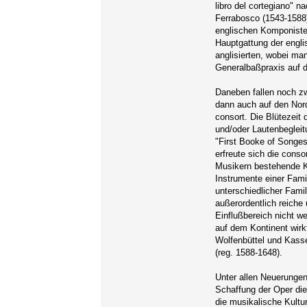
libro del cortegiano" n
Ferrabosco (1543-1588)
englischen Komponisten
Hauptgattung der engli
anglisierten, wobei ma
Generalbaßpraxis auf d
Daneben fallen noch zw
dann auch auf den Nor
consort. Die Blütezeit 
und/oder Lautenbeglei
"First Booke of Songes
erfreute sich die conso
Musikern bestehende K
Instrumente einer Fami
unterschiedlicher Fami
außerordentlich reiche
Einflußbereich nicht w
auf dem Kontinent wirk
Wolfenbüttel und Kass
(reg. 1588-1648).
Unter allen Neuerungen,
Schaffung der Oper die
die musikalische Kultur