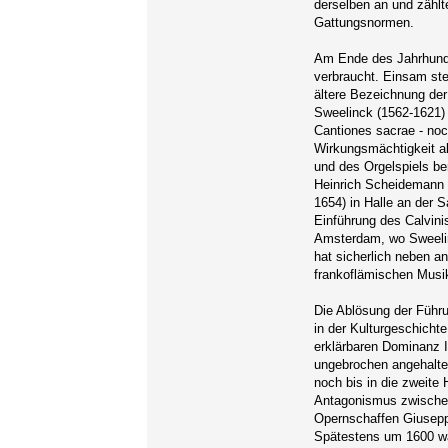
derselben an und zählt
Gattungsnormen.
Am Ende des Jahrhunde
verbraucht. Einsam steh
ältere Bezeichnung de
Sweelinck (1562-1621)
Cantiones sacrae - noc
Wirkungsmächtigkeit al
und des Orgelspiels be
Heinrich Scheidemann 
1654) in Halle an der 
Einführung des Calvin
Amsterdam, wo Sweelin
hat sicherlich neben a
frankoflämischen Musi
Die Ablösung der Führu
in der Kulturgeschichte
erklärbaren Dominanz I
ungebrochen angehalten
noch bis in die zweite 
Antagonismus zwischen
Opernschaffen Giuseppe
Spätestens um 1600 war