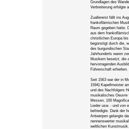
Grundlagen des Wande
Verbreiterung erfolgte 
Zuallererst fällt ins A
frankoflämischen Musi
Raum gegeben hatte. D
aus dem frankoflämis
christlichen Europa bi
begünstigt durch die, 
des burgundischen St
Jahrhunderts waren zen
Musikern besetzt, die 
hervorragenden Ausbild
Führerschaft erhielten.
Seit 1563 war der in 
1594) Kapellmeister am
und des Nachfolgers He
musikalisches Oeuvre 
Messen, 100 Magnifica
Lieder usw. - und von 
befriedigte. Dank der 
Antwerpen gelangte das
nennenswerter musikalis
weltlichen Kunstmusik