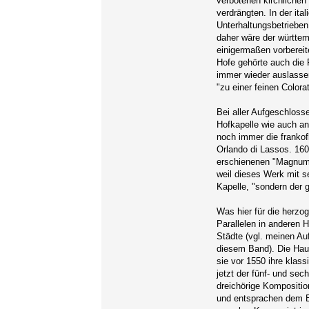
verbotenen kirchliche
verdrängten. In der it
Unterhaltungsbetrieben
daher wäre der württem
einigermaßen vorberei
Hofe gehörte auch die 
immer wieder auslassen
"zu einer feinen Colora
Bei aller Aufgeschlos
Hofkapelle wie auch and
noch immer die frankof
Orlando di Lassos. 16
erschienenen "Magnum 
weil dieses Werk mit se
Kapelle, "sondern der g
Was hier für die herzogl
Parallelen in anderen 
Städte (vgl. meinen Auf
diesem Band). Die Hau
sie vor 1550 ihre klas
jetzt der fünf- und se
dreichörige Kompositio
und entsprachen dem Be