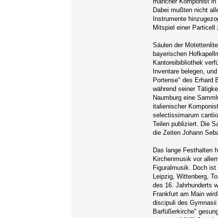
mancher Komponist in I
Dabei mußten nicht all
Instrumente hinzugezog
Mitspiel einer Partice
Säulen der Motettenlit
bayerischen Hofkapellm
Kantoreibibliothek ver
Inventare belegen, und
Portense" des Erhard B
während seiner Tätigkei
Naumburg eine Sammlun
italienischer Komponi
selectissimarum cantio
Teilen publiziert. Die
die Zeiten Johann Seb
Das lange Festhalten 
Kirchenmusik vor allem
Figuralmusik. Doch ist
Leipzig, Wittenberg, T
des 16. Jahrhunderts 
Frankfurt am Main wird
discipuli des Gymnasii
Barfüßerkirche" gesung