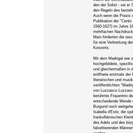
den der Solist - sei er 
den Regeln des beste
Auch wenn die Praxis 
Publikation der "Cento
1560-1627) im Jahre 16
mehrfachen Nachdrucke
Main förderten die ras
für eine Verbreitung d
Konzerts.
Mit dem Madrigal war z
hochgebildete, spezifi
und gleichermaßen in d
eröffnete erstmals der
literarischen und mus
veröffentlichten "Madrig
von Luzzasco Luzzasch
berühmte Frauentrio de
entscheidende Wende d
Burgund noch weitgehen
Isabella d'Este, die s
frankoflämischen Klerik
des Adels und des bürg
falsettierenden Männe