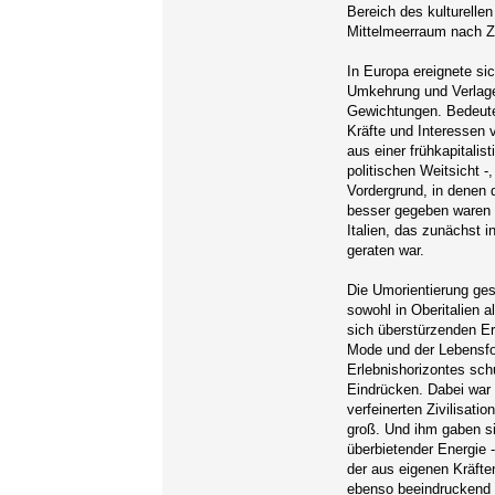
Bereich des kulturelle
Mittelmeerraum nach Ze
In Europa ereignete si
Umkehrung und Verlager
Gewichtungen. Bedeute
Kräfte und Interessen 
aus einer frühkapitali
politischen Weitsicht 
Vordergrund, in denen 
besser gegeben waren 
Italien, das zunächst 
geraten war.
Die Umorientierung ge
sowohl in Oberitalien a
sich überstürzenden Er
Mode und der Lebensfor
Erlebnishorizontes sc
Eindrücken. Dabei war 
verfeinerten Zivilisati
groß. Und ihm gaben si
überbietender Energie 
der aus eigenen Kräft
ebenso beeindruckend 