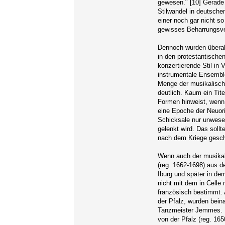
gewesen." [10] Gerade
Stilwandel in deutsche
einer noch gar nicht s
gewisses Beharrungsvem
Dennoch wurden überall
in den protestantischen
konzertierende Stil in
instrumentale Ensembl
Menge der musikalische
deutlich. Kaum ein Tite
Formen hinweist, wenn e
eine Epoche der Neuori
Schicksale nur unwesen
gelenkt wird. Das sollt
nach dem Kriege gesc
Wenn auch der musikal
(reg. 1662-1698) aus 
Iburg und später in de
nicht mit dem in Celle 
französisch bestimmt. 
der Pfalz, wurden beina
Tanzmeister Jemmes. In
von der Pfalz (reg. 16