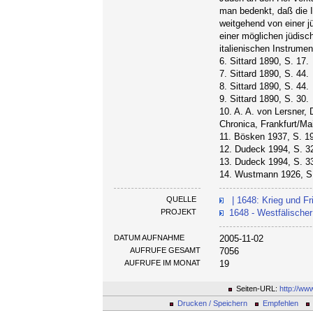
man bedenkt, daß die 
weitgehend von einer j
einer möglichen jüdisc
italienischen Instrume
6. Sittard 1890, S. 17.
7. Sittard 1890, S. 44.
8. Sittard 1890, S. 44.
9. Sittard 1890, S. 30.
10. A. A. von Lersner,
Chronica, Frankfurt/Mai
11. Bösken 1937, S. 1
12. Dudeck 1994, S. 32
13. Dudeck 1994, S. 3
14. Wustmann 1926, S.
QUELLE
| 1648: Krieg und Fr
PROJEKT
1648 - Westfälischer
DATUM AUFNAHME
2005-11-02
AUFRUFE GESAMT
7056
AUFRUFE IM MONAT
19
Seiten-URL:
http://ww
Drucken / Speichern
Empfehlen