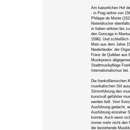
Am kaiserlichen Hof der
- in Prag wirkte von 
Philippe de Monte (15
Notendrucker ebenfalls
in Italien wirkten bis
den Gonzaga in Mantu
1596). Und schließlich
Main aus dem Jahre 15
Niederländer: der Orga
Franz de Quibber aus B
Musikpraxis allgegenwär
Stadtmusikpflege Frank
Internationalismus bei.
Die frankoflämischen K
musikalischen Stil aus
Stimmführung den musi
kunstvoll geführter mu
werden ließ. Vom Konze
Ausführung gedacht, au
Ausführung einzelner S
konnte. Auch wenn sic
immer mehr nicht den 
die bestehende Musikku