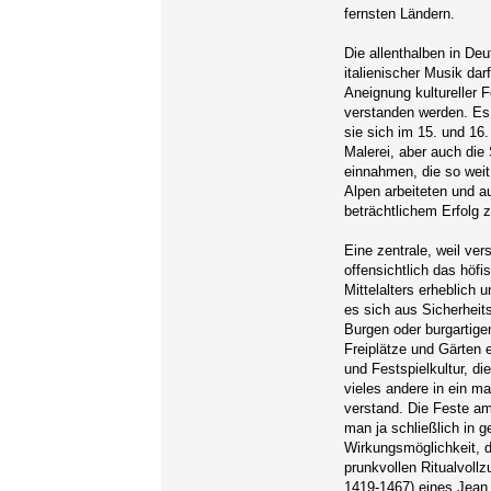
fernsten Ländern.
Die allenthalben in De
italienischer Musik dar
Aneignung kultureller
verstanden werden. Es i
sie sich im 15. und 16. 
Malerei, aber auch die 
einnahmen, die so weit
Alpen arbeiteten und a
beträchtlichem Erfolg 
Eine zentrale, weil ve
offensichtlich das hö
Mittelalters erheblich
es sich aus Sicherheit
Burgen oder burgartig
Freiplätze und Gärten 
und Festspielkultur, di
vieles andere in ein 
verstand. Die Feste am
man ja schließlich in 
Wirkungsmöglichkeit, 
prunkvollen Ritualvoll
1419-1467) eines Jean 