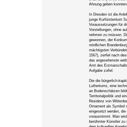
Ahnung geben konnten
In Dresden ist die An
junge Kurfürstentum S
Voraussetzungen für d
Vorstellungen, ohne au
nehmen zu müssen. Die
gewonnen, der Konkurr
nördlichen Brandenbur
mächtigsten Verbündet
1567), zerfiel nach de
das angesehenste welt
Amt des Erzmarschalls 
Aufgabe zufiel.
Die die bürgerlich-kapit
Luthertums, eine techn
an Bodenschätzen bild
Territorialpolitik und e
Residenz von Wittenbe
Ornament als Symbol 
eingesetzt werden, die
vorausnimmt. Man wird d
berühmter Künstler zu
dem kulturellen Angebo