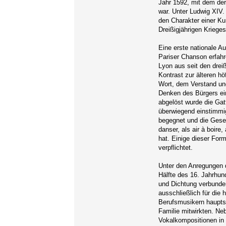
Jahr 1592, mit dem der 
war. Unter Ludwig XIV.
den Charakter einer Ku
Dreißigjährigen Kriege
Eine erste nationale A
Pariser Chanson erfah
Lyon aus seit den drei
Kontrast zur älteren h
Wort, dem Verstand und
Denken des Bürgers ein
abgelöst wurde die Gatt
überwiegend einstimmig
begegnet und die Gesel
danser, als air à boire,
hat. Einige dieser For
verpflichtet.
Unter den Anregungen 
Hälfte des 16. Jahrhun
und Dichtung verbunde
ausschließlich für die 
Berufsmusikern hauptsä
Familie mitwirkten. Ne
Vokalkompositionen in