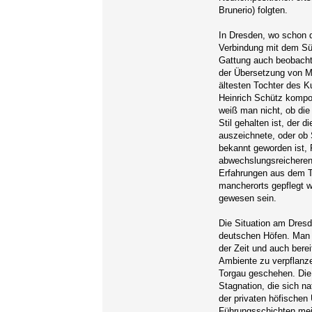
Brunerio) folgten.
In Dresden, wo schon d
Verbindung mit dem Süd
Gattung auch beobachte
der Übersetzung von Ma
ältesten Tochter des K
Heinrich Schütz komponi
weiß man nicht, ob di
Stil gehalten ist, der 
auszeichnete, oder ob 
bekannt geworden ist, 
abwechslungsreicheren
Erfahrungen aus dem T
mancherorts gepflegt w
gewesen sein.
Die Situation am Dresdn
deutschen Höfen. Man i
der Zeit und auch bere
Ambiente zu verpflanz
Torgau geschehen. Die
Stagnation, die sich n
der privaten höfischen
Führungsschichten mei