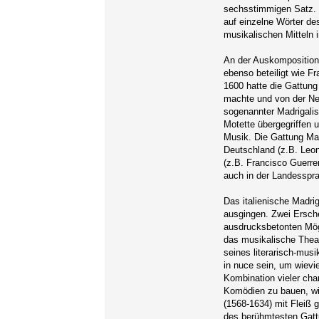
sechsstimmigen Satz. 
auf einzelne Wörter de
musikalischen Mitteln i
An der Auskomposition 
ebenso beteiligt wie F
1600 hatte die Gattung 
machte und von der Ne
sogenannter Madrigalis
Motette übergegriffen 
Musik. Die Gattung Mad
Deutschland (z.B. Leo
(z.B. Francisco Guerre
auch in der Landesspr
Das italienische Madrig
ausgingen. Zwei Ersche
ausdrucksbetonten Mögl
das musikalische Theat
seines literarisch-mus
in nuce sein, um wievi
Kombination vieler cha
Komödien zu bauen, wi
(1568-1634) mit Fleiß g
des berühmtesten Gatt