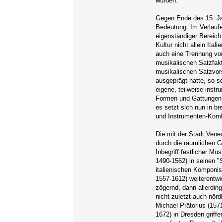
wurden.
Gegen Ende des 15. Ja
Bedeutung. Im Verlaufe 
eigenständiger Bereich
Kultur nicht allein Ital
auch eine Trennung von
musikalischen Satzfak
musikalischen Satzvors
ausgeprägt hatte, so s
eigene, teilweise inst
Formen und Gattungen.
es setzt sich nun in b
und Instrumenten-Komb
Die mit der Stadt Vene
durch die räumlichen 
Inbegriff festlicher M
1490-1562) in seinen "
italienischen Komponis
1557-1612) weiterentwi
zögernd, dann allerdi
nicht zuletzt auch nör
Michael Prätorius (157
1672) in Dresden griff