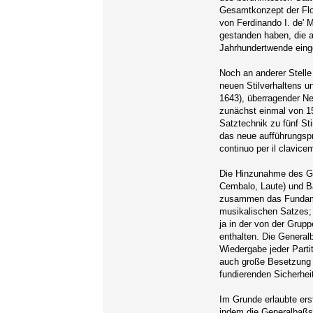
Gesamtkonzept der Flo
von Ferdinando I. de' M
gestanden haben, die a
Jahrhundertwende einge
Noch an anderer Stelle
neuen Stilverhaltens u
1643), überragender Ne
zunächst einmal von 1
Satztechnik zu fünf St
das neue aufführungspr
continuo per il clavice
Die Hinzunahme des Ge
Cembalo, Laute) und Ba
zusammen das Fundamen
musikalischen Satzes;
ja in der von der Grup
enthalten. Die General
Wiedergabe jeder Partit
auch große Besetzung g
fundierenden Sicherhei
Im Grunde erlaubte ers
indem die Generalbaßs