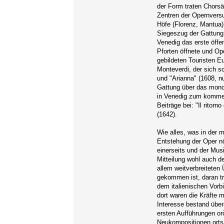
der Form traten Chors
Zentren der Opernversu
Höfe (Florenz, Mantua)
Siegeszug der Gattung 
Venedig das erste öffe
Pforten öffnete und Op
gebildeten Touristen E
Monteverdi, der sich s
und "Arianna" (1608, n
Gattung über das monod
in Venedig zum komme
Beiträge bei: "Il ritorn
(1642).
Wie alles, was in der 
Entstehung der Oper n
einerseits und der Mus
Mitteilung wohl auch de
allem weitverbreiteten
gekommen ist, daran tr
dem italienischen Vorb
dort waren die Kräfte 
Interesse bestand über
ersten Aufführungen ori
Neukompositionen ortsa