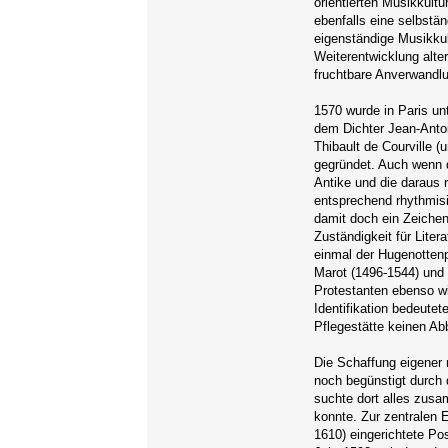
orientierten Musikkult
ebenfalls eine selbstä
eigenständige Musikkul
Weiterentwicklung alter
fruchtbare Anverwandl
1570 wurde in Paris un
dem Dichter Jean-Anto
Thibault de Courville 
gegründet. Auch wenn d
Antike und die daraus 
entsprechend rhythmisi
damit doch ein Zeichen 
Zuständigkeit für Lite
einmal der Hugenottenp
Marot (1496-1544) und 
Protestanten ebenso wi
Identifikation bedeutet
Pflegestätte keinen Ab
Die Schaffung eigener
noch begünstigt durch 
suchte dort alles zu
konnte. Zur zentralen E
1610) eingerichtete Po