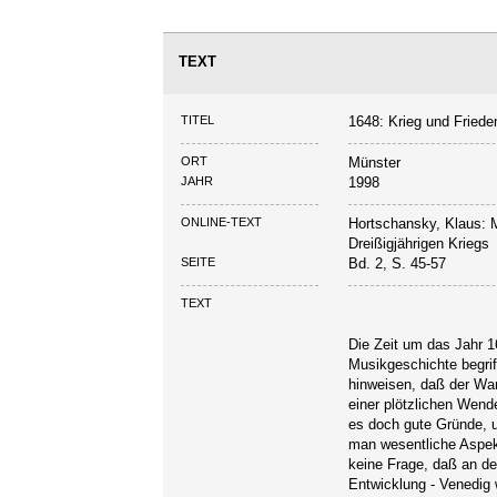
TEXT
TITEL
1648: Krieg und Friede
ORT
Münster
JAHR
1998
ONLINE-TEXT
Hortschansky, Klaus: 
Dreißigjährigen Kriegs
SEITE
Bd. 2, S. 45-57
TEXT
Die Zeit um das Jahr 
Musikgeschichte begrif
hinweisen, daß der Wand
einer plötzlichen Wend
es doch gute Gründe, 
man wesentliche Aspekt
keine Frage, daß an de
Entwicklung - Venedig 