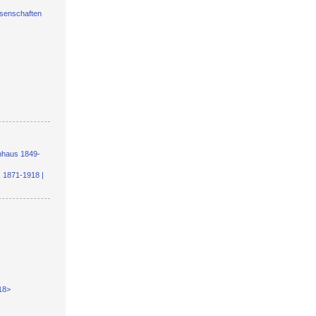
ssenschaften
nhaus 1849-
s 1871-1918 |
18>