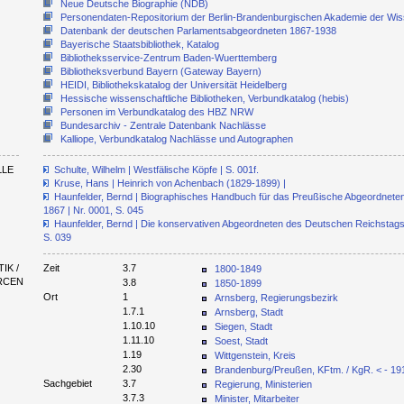
Neue Deutsche Biographie (NDB)
Personendaten-Repositorium der Berlin-Brandenburgischen Akademie der Wi
Datenbank der deutschen Parlamentsabgeordneten 1867-1938
Bayerische Staatsbibliothek, Katalog
Bibliotheksservice-Zentrum Baden-Wuerttemberg
Bibliotheksverbund Bayern (Gateway Bayern)
HEIDI, Bibliothekskatalog der Universität Heidelberg
Hessische wissenschaftliche Bibliotheken, Verbundkatalog (hebis)
Personen im Verbundkatalog des HBZ NRW
Bundesarchiv - Zentrale Datenbank Nachlässe
Kalliope, Verbundkatalog Nachlässe und Autographen
LLE
Schulte, Wilhelm | Westfälische Köpfe | S. 001f.
Kruse, Hans | Heinrich von Achenbach (1829-1899) |
Haunfelder, Bernd | Biographisches Handbuch für das Preußische Abgeordnete
1867 | Nr. 0001, S. 045
Haunfelder, Bernd | Die konservativen Abgeordneten des Deutschen Reichstag
S. 039
IK /
Zeit
3.7
1800-1849
URCEN
3.8
1850-1899
Ort
1
Arnsberg, Regierungsbezirk
1.7.1
Arnsberg, Stadt
1.10.10
Siegen, Stadt
1.11.10
Soest, Stadt
1.19
Wittgenstein, Kreis
2.30
Brandenburg/Preußen, KFtm. / KgR. < - 19
Sachgebiet
3.7
Regierung, Ministerien
3.7.3
Minister, Mitarbeiter