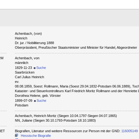
Achenbach, (von)
Heinrich
Dr. jur. / Nobilitierung 1888
N
Oberpräsident, Preußischer Staatsminister und Minister für Handel, Abgeordneter
RM
Achenbach, von
männlich
1829-11-23
Suche
Saarbrücken
Carl Julius Heinrich
ev.
08.08.1859, Soest: Rollmann, Maria (Soest 29.04.1832-Potsdam 06.06.1889), Toc
Kataster- und Steuerkontrolleurs Karl Friedrich Moritz Rollmann und der Henriette 
Dorothea Helene, geb. Vörster
1899-07-09
Suche
Potsdam
Achenbach, Heinrich Moritz (Siegen 10.04.1797-Siegen 04.07.1865)
NN, Juliane (Siegen 30.10.1793-Potsdam 18.10.1883)
NET
Biografien, Literatur und weitere Ressourcen zur Person mit der GND:
116005149
Hessische Biografie