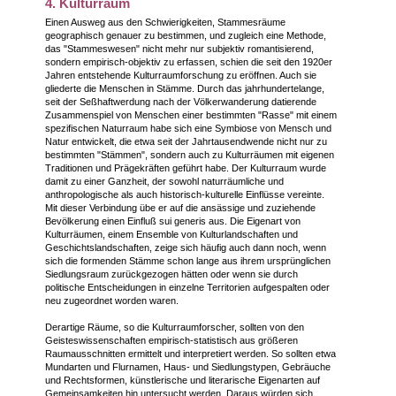
4. Kulturraum
Einen Ausweg aus den Schwierigkeiten, Stammesräume
geographisch genauer zu bestimmen, und zugleich eine Methode,
das "Stammeswesen" nicht mehr nur subjektiv romantisierend,
sondern empirisch-objektiv zu erfassen, schien die seit den 1920er
Jahren entstehende Kulturraumforschung zu eröffnen. Auch sie
gliederte die Menschen in Stämme. Durch das jahrhundertelange,
seit der Seßhaftwerdung nach der Völkerwanderung datierende
Zusammenspiel von Menschen einer bestimmten "Rasse" mit einem
spezifischen Naturraum habe sich eine Symbiose von Mensch und
Natur entwickelt, die etwa seit der Jahrtausendwende nicht nur zu
bestimmten "Stämmen", sondern auch zu Kulturräumen mit eigenen
Traditionen und Prägekräften geführt habe. Der Kulturraum wurde
damit zu einer Ganzheit, der sowohl naturräumliche und
anthropologische als auch historisch-kulturelle Einflüsse vereinte.
Mit dieser Verbindung übe er auf die ansässige und zuziehende
Bevölkerung einen Einfluß sui generis aus. Die Eigenart von
Kulturräumen, einem Ensemble von Kulturlandschaften und
Geschichtslandschaften, zeige sich häufig auch dann noch, wenn
sich die formenden Stämme schon lange aus ihrem ursprünglichen
Siedlungsraum zurückgezogen hätten oder wenn sie durch
politische Entscheidungen in einzelne Territorien aufgespalten oder
neu zugeordnet worden waren.
Derartige Räume, so die Kulturraumforscher, sollten von den
Geisteswissenschaften empirisch-statistisch aus größeren
Raumausschnitten ermittelt und interpretiert werden. So sollten etwa
Mundarten und Flurnamen, Haus- und Siedlungstypen, Gebräuche
und Rechtsformen, künstlerische und literarische Eigenarten auf
Gemeinsamkeiten hin untersucht werden. Daraus würden sich