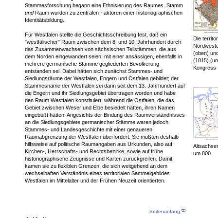
Stammesforschung begann eine Ethnisierung des Raumes. Stamm
und
Raum wurden zu zentralen Faktoren einer historiographischen
Identitätsbildung.
Für Westfalen stellte die Geschichtsschreibung fest, daß ein
Die territo
"westfälischer" Raum zwischen dem 8. und 10. Jahrhundert durch
Nordwestd
das Zusammenwachsen von sächsischen Teilstämmen, die aus
(oben) un
dem Norden eingewandert seien, mit einer ansässigen, ebenfalls in
(1815) (u
mehrere germanische Stämme gegliederten Bevölkerung
Kongress
entstanden sei. Dabei hätten sich zunächst Stammes- und
Siedlungsräume der Westfalen, Engern und Ostfalen gebildet; der
Stammesname der Westfalen sei dann seit dem 13. Jahrhundert auf
die Engern und ihr Siedlungsgebiet übertragen worden und habe
den Raum Westfalen konstituiert, während die Ostfalen, die das
Gebiet zwischen Weser und Elbe besiedelt hätten, ihren Namen
eingebüßt hätten. Angesichts der Bindung des Raumverständnisses
an die Siedlungsgebiete germanischer Stämme waren jedoch
Stammes- und Landesgeschichte mit einer genaueren
Raumabgrenzung der Westfalen überfordert. Sie mußten deshalb
hilfsweise auf politische Raumangaben aus Urkunden, also auf
Altsachsen
Kirchen-, Herrschafts- und Rechtsbezirke, sowie auf frühe
um 800
historiographische Zeugnisse und Karten zurückgreifen. Damit
kamen sie zu flexiblen Grenzen, die sich weitgehend an dem
wechselhaften Verständnis eines territorialen Sammelgebildes
Westfalen im Mittelalter und der Frühen Neuzeit orientierten.
Seitenanfang