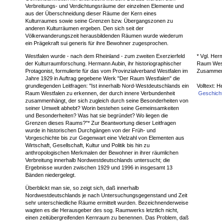
Verbreitungs- und Verdichtungsräume der einzelnen Elemente und
aus der Überschneidung dieser Räume der Kern eines
Kulturraumes sowie seine Grenzen bzw. Übergangszonen zu
anderen Kulturräumen ergeben. Den sich seit der
Völkerwanderungszeit herausbildenden Räumen wurde wiederum
ein Prägekraft sui generis für ihre Bewohner zugesprochen.
Westfalen wurde - nach dem Rheinland - zum zweiten Exerzierfeld
* Vgl. Her
der Kulturraumforschung. Hermann Aubin, ihr historiographischer
Raum West
Protagonist, formulierte für das vom Provinzialverband Westfalen im
Zusammenh
Jahre 1929 in Auftrag gegebene Werk "Der Raum Westfalen" die
grundlegenden Leitfragen: "Ist innerhalb Nord-Westdeutschlands ein
Volltext: 
Raum Westfalen zu erkennen, der durch innere Verbundenheit
Geschicht
zusammenhängt, der sich zugleich durch seine Besonderheiten von
seiner Umwelt abhebt? Worin bestehen seine Gemeinsamkeiten
und Besonderheiten? Was hat sie begründet? Wo liegen die
Grenzen dieses Raums?"* Zur Beantwortung dieser Leitfragen
wurde in historischen Durchgängen von der Früh- und
Vorgeschichte bis zur Gegenwart eine Vielzahl von Elementen aus
Wirtschaft, Gesellschaft, Kultur und Politik bis hin zu
anthropologischen Merkmalen der Bewohner in ihrer räumlichen
Verbreitung innerhalb Nordwestdeutschlands untersucht; die
Ergebnisse wurden zwischen 1929 und 1996 in insgesamt 13
Bänden niedergelegt.
Überblickt man sie, so zeigt sich, daß innerhalb
Nordwestdeutschlands je nach Untersuchungsgegenstand und Zeit
sehr unterschiedliche Räume ermittelt wurden. Bezeichnenderweise
wagten es die Herausgeber des sog. Raumwerks letztlich nicht,
einen zeitübergreifenden Kernraum zu benennen. Das Problem, daß