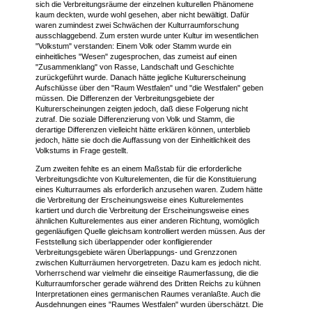
sich die Verbreitungsräume der einzelnen kulturellen Phänomene
kaum deckten, wurde wohl gesehen, aber nicht bewältigt. Dafür
waren zumindest zwei Schwächen der Kulturraumforschung
ausschlaggebend. Zum ersten wurde unter Kultur im wesentlichen
"Volkstum" verstanden: Einem Volk oder Stamm wurde ein
einheitliches "Wesen" zugesprochen, das zumeist auf einen
"Zusammenklang" von Rasse, Landschaft und Geschichte
zurückgeführt wurde. Danach hätte jegliche Kulturerscheinung
Aufschlüsse über den "Raum Westfalen" und "die Westfalen" geben
müssen. Die Differenzen der Verbreitungsgebiete der
Kulturerscheinungen zeigten jedoch, daß diese Folgerung nicht
zutraf. Die soziale Differenzierung von Volk und Stamm, die
derartige Differenzen vielleicht hätte erklären können, unterblieb
jedoch, hätte sie doch die Auffassung von der Einheitlichkeit des
Volkstums in Frage gestellt.
Zum zweiten fehlte es an einem Maßstab für die erforderliche
Verbreitungsdichte von Kulturelementen, die für die Konstituierung
eines Kulturraumes als erforderlich anzusehen waren. Zudem hätte
die Verbreitung der Erscheinungsweise eines Kulturelementes
kartiert und durch die Verbreitung der Erscheinungsweise eines
ähnlichen Kulturelementes aus einer anderen Richtung, womöglich
gegenläufigen Quelle gleichsam kontrolliert werden müssen. Aus der
Feststellung sich überlappender oder konfligierender
Verbreitungsgebiete wären Überlappungs- und Grenzzonen
zwischen Kulturräumen hervorgetreten. Dazu kam es jedoch nicht.
Vorherrschend war vielmehr die einseitige Raumerfassung, die die
Kulturraumforscher gerade während des Dritten Reichs zu kühnen
Interpretationen eines germanischen Raumes veranlaßte. Auch die
Ausdehnungen eines "Raumes Westfalen" wurden überschätzt. Die