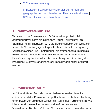
7. Zusammenfassung
8. Literatur
|
8.1 Allgemeine Literatur zu Formen des
geographischen und historischen Raumverständnisses
|
8.2 Literatur zum westfälischen Raum
1. Raumverständnisse
Westfalen - ein Raum mittlerer Größenordnung - ist im 20.
Jahrhundert vor allem als politischer Raum (Territorium), als
Stammes- und Kulturraum, d. h. als Siedlungsgebiet der Westfalen
sowie als Verbreitungsgebiet spezifischer materieller Zeugnisse,
Verhaltensweisen und Einstellungen, als Wirtschaftsraum und als
Bewußtseinsraum, d. h. als traditionsgestütztes Konstrukt des
Bewußtseins gefaßt worden. Die Entstehung und Bedeutung des
jeweiligen Raumverständnisses soll im folgenden näher erläutert
werden.
Seitenanfang
2. Politischer Raum
Im 19. und frühen 20. Jahrhundert behandelten die Historiker
entsprechend der Dominanz der politischen Geschichtsschreibung
unter Raum vor allem den politischen Raum, das Territorium. Es war
Machtbereich eines Herrschers; seine Grenzen waren
Verwaltungs-, Rechts-, Zoll- und Verteidigungsgrenzen und prägten