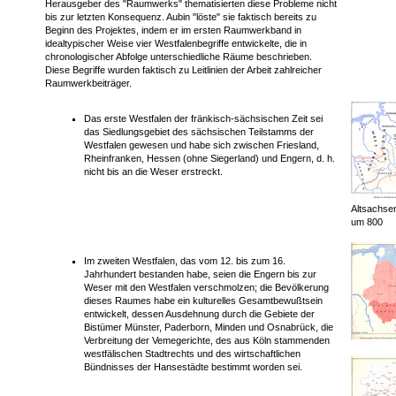
Herausgeber des "Raumwerks" thematisierten diese Probleme nicht
bis zur letzten Konsequenz. Aubin "löste" sie faktisch bereits zu
Beginn des Projektes, indem er im ersten Raumwerkband in
idealtypischer Weise vier Westfalenbegriffe entwickelte, die in
chronologischer Abfolge unterschiedliche Räume beschrieben.
Diese Begriffe wurden faktisch zu Leitlinien der Arbeit zahlreicher
Raumwerkbeiträger.
Das erste Westfalen der fränkisch-sächsischen Zeit sei
das Siedlungsgebiet des sächsischen Teilstamms der
Westfalen gewesen und habe sich zwischen Friesland,
Rheinfranken, Hessen (ohne Siegerland) und Engern, d. h.
nicht bis an die Weser erstreckt.
Altsachsen
um 800
Im zweiten Westfalen, das vom 12. bis zum 16.
Jahrhundert bestanden habe, seien die Engern bis zur
Weser mit den Westfalen verschmolzen; die Bevölkerung
dieses Raumes habe ein kulturelles Gesamtbewußtsein
entwickelt, dessen Ausdehnung durch die Gebiete der
Bistümer Münster, Paderborn, Minden und Osnabrück, die
Verbreitung der Vemegerichte, des aus Köln stammenden
westfälischen Stadtrechts und des wirtschaftlichen
Bündnisses der Hansestädte bestimmt worden sei.