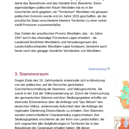
damit das Bewußtsein und das Handeln ihrer Bewohner. Einen
eigenständigen politischen Raum Westfalen hat es in der
Geschichte nicht gegeben; ein "Territorium" Westfalen mit genauen
politischen Grenzen wurde erst im Jahre 1815 geschaffen, als der
preußische Staat verschiedene kleinere Territorien zu einer seiner
zwölf Provinzen zusammenfaßte.
Das Gebiet der preußischen Provinz Westfalen, das - im Jahre
1947 durch das ehemalige Fürstentum Lippe erweitert - als
Landesteil Nordrhein-Westfalens und Verwaltungsraum des
Landschaftsverbandes Westfalen-Lippe fortdauert, bestimmt auch
heute noch das gängige räumliche Verständnis von Westfalen.
Seitenanfang
3. Stammesraum
Gegen Ende des 19. Jahrhunderts entwickelte sich in Absetzung
von der politischen, auf die Herrscher gerichteten
Geschichtsschreibung die Stammes- und Volksgeschichte. Sie
setzte in der Zeit der Völkerwanderung an. Durch die Untersuchung
der germanischen Stämme und ihrer Siedlungsgebiete erhoffte sie
einerseits Erkenntnisse über die Anfänge und "das Wesen" des
deutschen Volkes, andererseits Aufschluß über die Anfänge der
regionalen Gliederung Deutschlands zu erhalten. Den Stämmen
wurden unterschiedliche Charakteristika zugeschrieben; ihre
Siedlungsgebiete erschienen als der Kern von Landschaften, die
sich ungeachtet aller Aufgliederungen in Territorien bis in das
Bewußtsein der Gegenwart erhalten hätten. Mit dieser