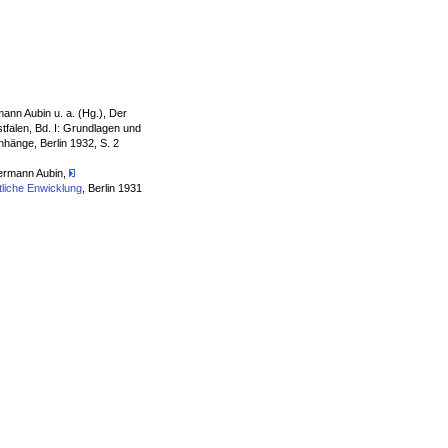
mann Aubin u. a. (Hg.), Der
falen, Bd. I: Grundlagen und
änge, Berlin 1932, S. 2
Hermann Aubin,
liche Enwicklung
, Berlin 1931