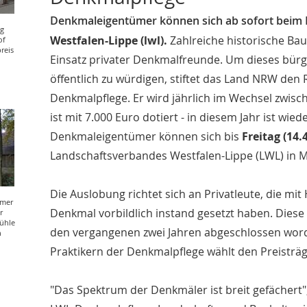
Denkmaleigentümer können sich ab sofort beim
ng
Westfalen-Lippe (lwl).
Zahlreiche historische Ba
of
reis
Einsatz privater Denkmalfreunde. Um dieses bür
öffentlich zu würdigen, stiftet das Land NRW den 
Denkmalpflege. Er wird jährlich im Wechsel zwis
ist mit 7.000 Euro dotiert - in diesem Jahr ist wie
Denkmaleigentümer können sich bis
Freitag (14.4
Landschaftsverbandes Westfalen-Lippe (LWL) in 
Die Auslobung richtet sich an Privatleute, die mi
ümer
Denkmal vorbildlich instand gesetzt haben. Dies
r
ühle
den vergangenen zwei Jahren abgeschlossen worde
n
Praktikern der Denkmalpflege wählt den Preisträg
"Das Spektrum der Denkmäler ist breit gefächert"