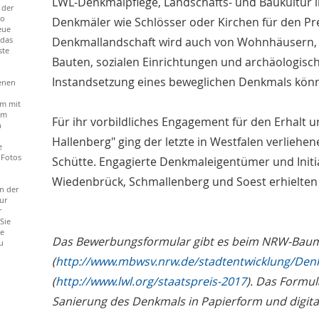
LWL-Denkmalpflege, Landschafts- und Baukultur in
 der
to
Denkmäler wie Schlösser oder Kirchen für den Pr
eue
 das
Denkmallandschaft wird auch von Wohnhäusern, 
ste
Bauten, sozialen Einrichtungen und archäologisc
Instandsetzung eines beweglichen Denkmals könn
enen
m mit
em
Für ihr vorbildliches Engagement für den Erhalt
n
Hallenberg" ging der letzte in Westfalen verliehene
e
 Fotos
Schütte. Engagierte Denkmaleigentümer und Initia
Wiedenbrück, Schmallenberg und Soest erhielten
n der
ur
r
Sie
ie
Das Bewerbungsformular gibt es beim NRW-Baum
u
(
http://www.mbwsv.nrw.de/stadtentwicklung/Den
(
http://www.lwl.org/staatspreis-2017
). Das Formu
Sanierung des Denkmals in Papierform und digita