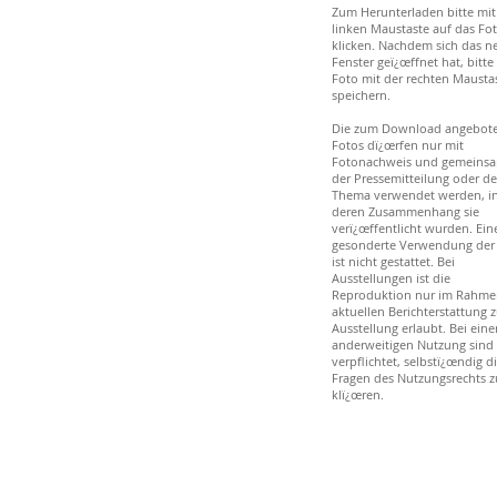
Zum Herunterladen bitte mit
linken Maustaste auf das Fo
klicken. Nachdem sich das n
Fenster geï¿œffnet hat, bitte
Foto mit der rechten Mausta
speichern.
Die zum Download angebot
Fotos dï¿œrfen nur mit
Fotonachweis und gemeinsa
der Pressemitteilung oder d
Thema verwendet werden, i
deren Zusammenhang sie
verï¿œffentlicht wurden. Ein
gesonderte Verwendung der
ist nicht gestattet. Bei
Ausstellungen ist die
Reproduktion nur im Rahme
aktuellen Berichterstattung z
Ausstellung erlaubt. Bei eine
anderweitigen Nutzung sind 
verpflichtet, selbstï¿œndig d
Fragen des Nutzungsrechts z
klï¿œren.