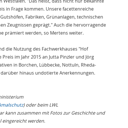
 Westfalen. "Das heißt, dass nicht nur bekannte
eis in Frage kommen. Unsere facettenreiche
Gutshöfen, Fabriken, Grünanlagen, technischen
hen Zeugnissen geprägt." Auch die hervorragende
e prämiert werden, so Mertens weiter.
 und die Nutzung des Fachwerkhauses "Hof
 Preis im Jahr 2015 an Jutta Pinzler und Jörg
tiven in Borchen, Lübbecke, Nottuln, Rheda-
 darüber hinaus undotierte Anerkennungen.
inisterium
kmalschutz
) oder beim LWL
lar kann zusammen mit Fotos zur Geschichte und
l eingereicht werden.