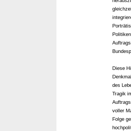
herauszu
gleichze
integrie
Porträti
Politike
Auftrags
Bundespr
Diese H
Denkmal 
des Lebe
Tragik i
Auftrag
voller M
Folge ge
hochpoli