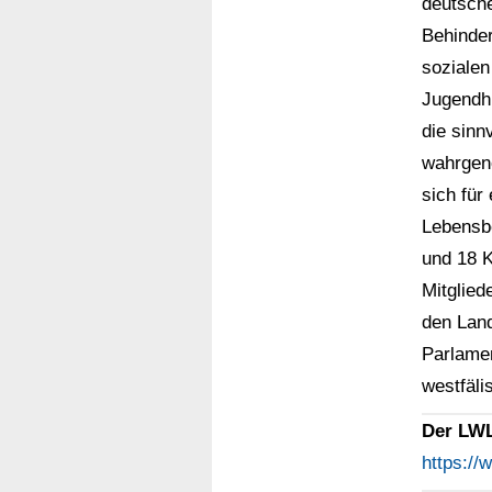
deutsche
Behinder
sozialen
Jugendhi
die sinn
wahrgen
sich für
Lebensbe
und 18 K
Mitglied
den Lan
Parlamen
westfäl
Der LWL
https:/