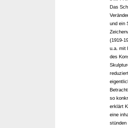
Das Scha
Veränder
und ein 
Zeichen
(1919-19
u.a. mit
des Kons
Skulptur
reduzier
eigentli
Betracht
so konkr
erklärt 
eine inh
stünden 