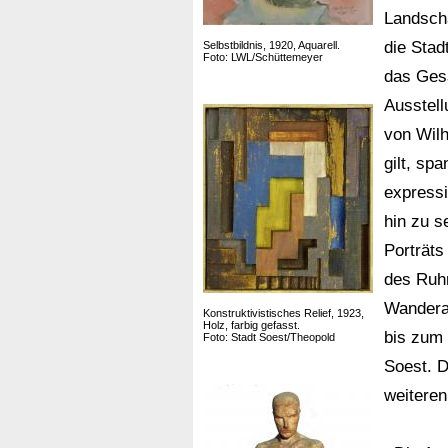
Landsch
die Stad
Selbstbildnis, 1920, Aquarell.
Foto: LWL/Schüttemeyer
das Ges
Ausstell
von Wil
gilt, sp
expressi
hin zu s
Porträts
des Ruhr
Wanderau
Konstruktivistisches Relief, 1923,
Holz, farbig gefasst.
bis zum
Foto: Stadt Soest/Theopold
Soest. D
weitere