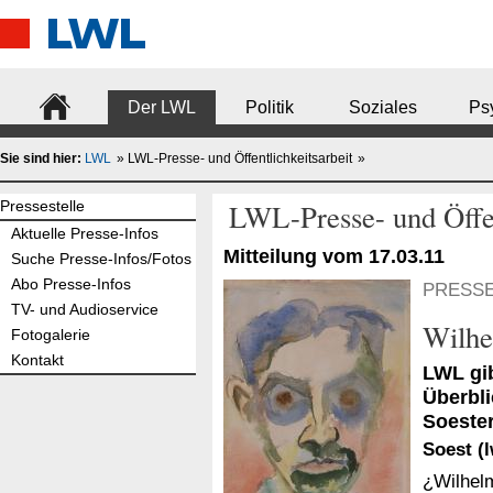
Der LWL
Politik
Soziales
Psy
Sie sind hier:
LWL
LWL-Presse- und Öffentlichkeitsarbeit
Pressestelle
LWL-Presse- und Öffen
Aktuelle Presse-Infos
Mitteilung vom 17.03.11
Suche Presse-Infos/Fotos
Abo Presse-Infos
PRESSE
TV- und Audioservice
Wilhe
Fotogalerie
Kontakt
LWL gi
Überbl
Soester
Soest (l
¿Wilhel