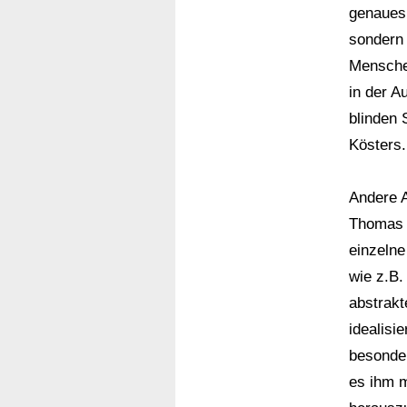
genaues 
sondern 
Menschen
in der A
blinden 
Kösters.
Andere 
Thomas W
einzelne
wie z.B.
abstrakt
idealisie
besonde
es ihm m