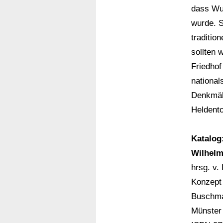
dass Wul
wurde. S
traditio
sollten 
Friedho
national
Denkmäle
Heldento
Katalog
Wilhelm
hrsg. v
Konzept
Buschma
Münster