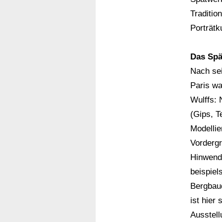
Traditio
Porträtk
Das Spä
Nach se
Paris wa
Wulffs:
(Gips, T
Modellie
Vordergr
Hinwendu
beispiel
Bergbau
ist hier 
Ausstell