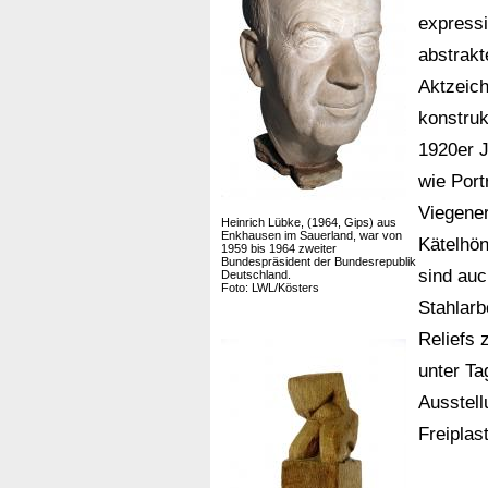
express
abstrakt
Aktzeic
konstruk
1920er J
wie Port
Viegene
Heinrich Lübke, (1964, Gips) aus
Enkhausen im Sauerland, war von
Kätelhön
1959 bis 1964 zweiter
Bundespräsident der Bundesrepublik
sind auc
Deutschland.
Foto: LWL/Kösters
Stahlarb
Reliefs
unter Ta
Ausstell
Freiplas