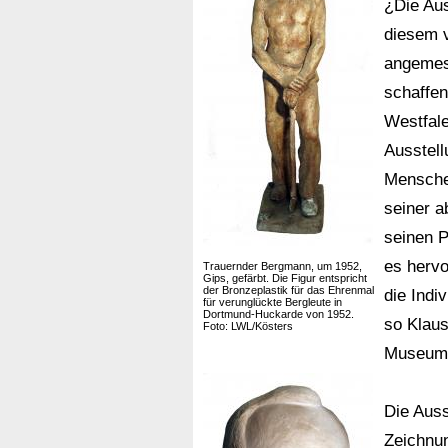
¿Die Aus
diesem v
angemes
schaffen
Westfale
Ausstell
Menschen
seiner a
seinen P
es hervo
Trauernder Bergmann, um 1952,
Gips, gefärbt. Die Figur entspricht
der Bronzeplastik für das Ehrenmal
die Indi
für verunglückte Bergleute in
Dortmund-Huckarde von 1952.
so Klau
Foto: LWL/Kösters
Museum
Die Auss
Zeichnun