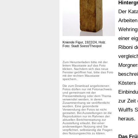
Hinterg
Der Kata
Arbeiten
Wehring
einer ei
Kniende Figur, 1922/24, Holz.
Foto: Stadt Soest/Theopol
Riboni d
vergleic
Zum Herunterladen bitte mit der
Morgner
linken Maustaste auf das Foto
klicken. Nachdem sich das neue
Fenster geöffnet hat, bitte das Foto
beschrei
mit der rechten Maustaste
speichern.
Kösters 
Die zum Download angebotenen
Fotos dürfen nur mit Fotonachweis
Einbindu
und gemeinsam mit der
Pressemitteilung oder dem Thema
verwendet werden, in deren
zur Zeit
Zusammenhang sie veröffentlicht
wurden. Eine gesonderte
Wulffs 
Verwendung der Fotos ist nicht
gestattet. Bei Ausstellungen ist die
Reproduktion nur im Rahmen der
heraus.
aktuellen Berichterstattung zur
Ausstellung erlaubt. Bei einer
anderweitigen Nutzung sind Sie
verpflichtet, selbständig die Fragen
des Nutzungsrechts zu klären.
Das Fr