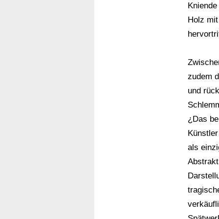
Kniende 
Holz mit
hervortri
Zwische
zudem de
und rück
Schlemm
¿Das be
Künstler
als einz
Abstrakt
Darstell
tragisch
verkäufl
Spätwer